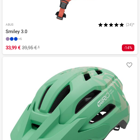
(24)*
ABUS
Smiley 3.0
+6
33,99 €
39,95 €
¹
-14%