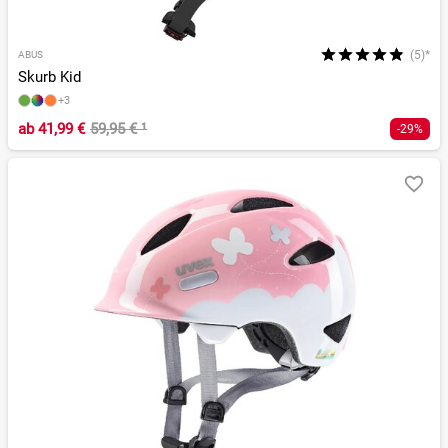
(5)*
ABUS
Skurb Kid
+3
ab
41,99 €
59,95 €
¹
-29%