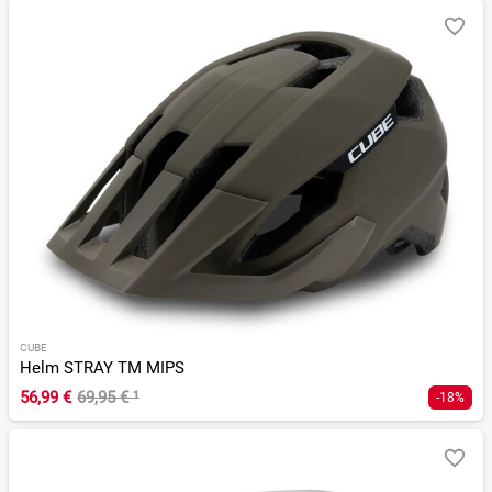
CUBE
Helm STRAY TM MIPS
56,99 €
69,95 €
¹
-18%