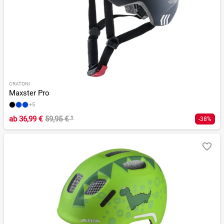
CRATONI
Maxster Pro
+5
ab
36,99 €
59,95 €
¹
-38%