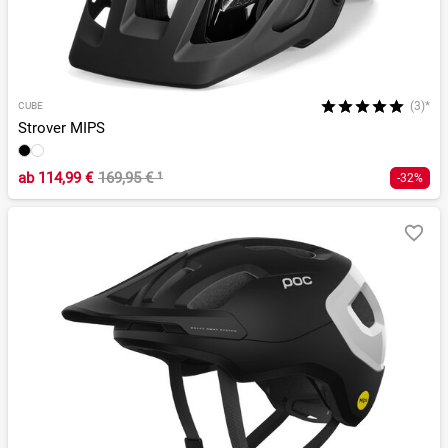
(3)*
CUBE
Strover MIPS
ab
114,99 €
169,95 €
¹
-32%