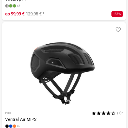
+2
ab
99,99 €
129,95 €
¹
-23%
(1)*
POC
Ventral Air MIPS
+6