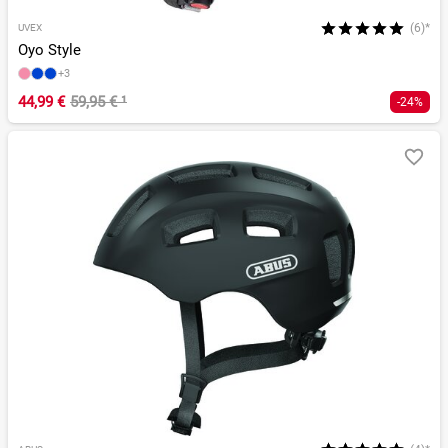
(6)*
UVEX
Oyo Style
+3
44,99 €
59,95 €
¹
-24%