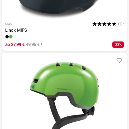
(1)*
CUBE
Linok MIPS
ab
37,99 €
49,95 €
¹
-23%