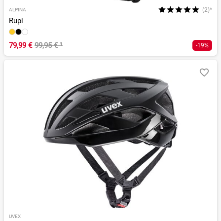
(2)*
ALPINA
Rupi
79,99 €
99,95 €
¹
-19%
UVEX