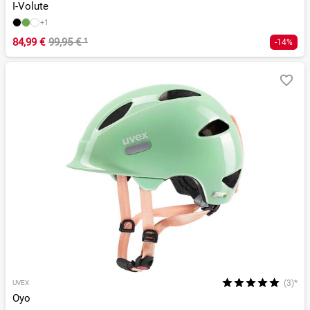
I-Volute
+1
84,99 €
99,95 €
¹
-14%
(3)*
UVEX
Oyo