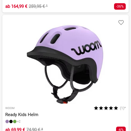
ab
164,99 €
259,95 €
¹
-36%
(1)*
WOOM
Ready Kids Helm
+2
ab
69,99 €
74,90 €
²
-6%