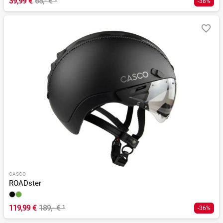
39,99 €
65,- €
¹
-38%
CASCO
ROADster
119,99 €
189,- €
¹
-36%