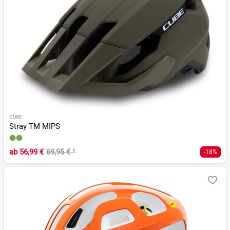
CUBE
Stray TM MIPS
ab
56,99 €
69,95 €
¹
-18%