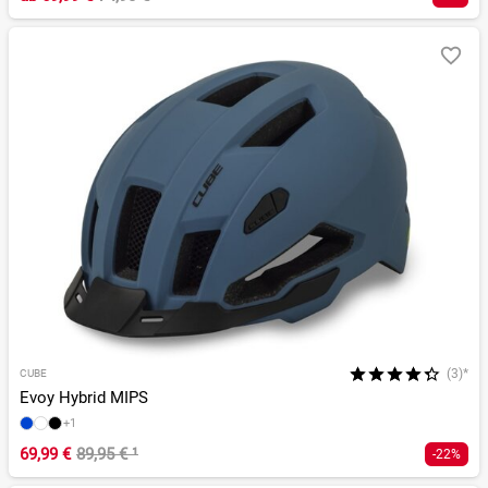
(3)*
CUBE
Evoy Hybrid MIPS
+1
69,99 €
89,95 €
¹
-22%