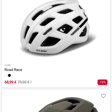
CUBE
Road Race
68,99 €
79,95 €
¹
-13%