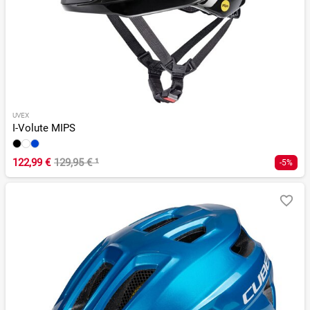
UVEX
I-Volute MIPS
122,99 €
129,95 €
¹
-5%