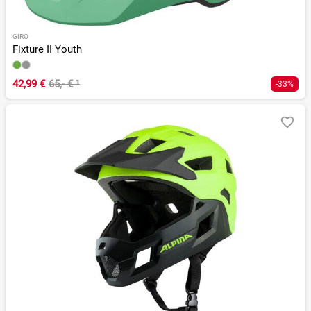
GIRO
Fixture II Youth
42,99 €
65,- €
¹
-33%