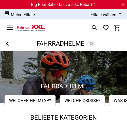
Big Bike Sale - bis zu 50% Rabatt ⁴
Meine Filiale
Filiale wählen
FAHRRADHELME
106
FAHRRADHELME
WELCHER HELMTYP?
WELCHE GRÖSSE?
WAS I
BELIEBTE KATEGORIEN