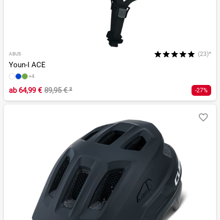
(23)*
ABUS
Youn-I ACE
+4
ab
64,99 €
89,95 €
²
-27%