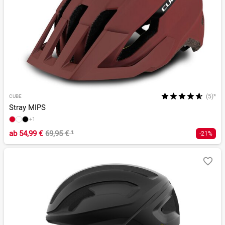
(5)*
CUBE
Stray MIPS
+1
ab
54,99 €
69,95 €
¹
-21%