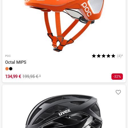
(4)*
POC
Octal MIPS
134,99 €
199,95 €
¹
-32%