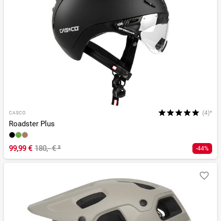
(4)*
CASCO
Roadster Plus
99,99 €
180,- €
²
-44%