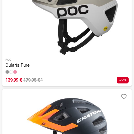
POC
Cularis Pure
139,99 €
179,95 €
¹
-22%