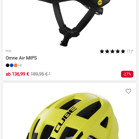
(1)*
POC
Omne Air MIPS
+8
ab
136,99 €
189,95 €
¹
-27%