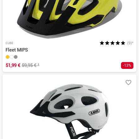
(9)*
CUBE
Fleet MIPS
51,99 €
59,95 €
¹
-13%