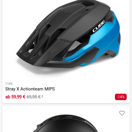
CUBE
Stray X Actionteam MIPS
ab
59,99 €
69,95 €
¹
-14%