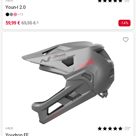
(4)*
ABUS
Youn-I 2.0
+13
59,99 €
69,95 €
¹
-14%
(3)*
ABUS
Youdrop FF