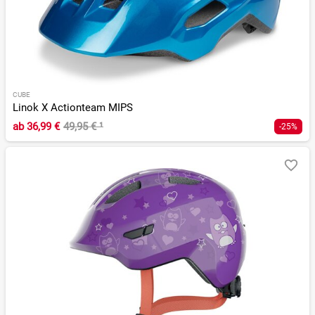
CUBE
Linok X Actionteam MIPS
ab
36,99 €
49,95 €
¹
-25%