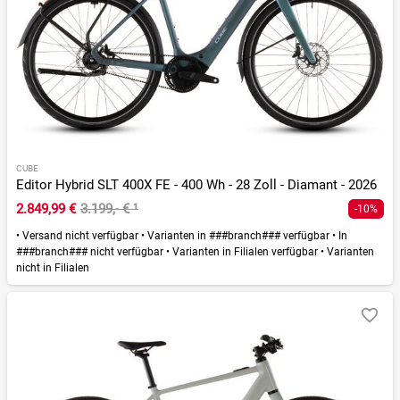
CUBE
Editor Hybrid SLT 400X FE - 400 Wh - 28 Zoll - Diamant - 2026
2.849,99 €
3.199,- €
¹
-10%
•
Versand nicht verfügbar
•
Varianten in ###branch### verfügbar
•
In
###branch### nicht verfügbar
•
Varianten in Filialen verfügbar
•
Varianten
nicht in Filialen