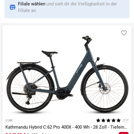
Filiale wählen
und sieh dir die Verfügbarkeit in der
RELEVANZ
BESTSELLER
ERSPARNIS IN %
N
Filiale an
(1)*
CUBE
Kathmandu Hybrid C:62 Pro 400X - 400 Wh - 28 Zoll - Tiefeinsteiger - 2026