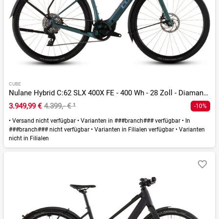
CUBE
Nulane Hybrid C:62 SLX 400X FE - 400 Wh - 28 Zoll - Diamant - 2026
3.949,99 €
4.399,- €
¹
-10%
•
Versand nicht verfügbar
•
Varianten in ###branch### verfügbar
•
In
###branch### nicht verfügbar
•
Varianten in Filialen verfügbar
•
Varianten
nicht in Filialen