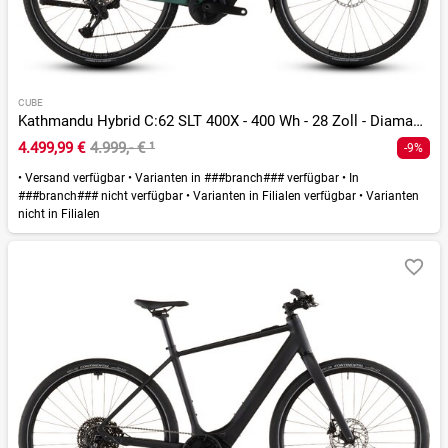
CUBE
Kathmandu Hybrid C:62 SLT 400X - 400 Wh - 28 Zoll - Diamant - 2026
4.499,99 €
4.999,- €
¹
-9%
•
Versand verfügbar
•
Varianten in ###branch### verfügbar
•
In
###branch### nicht verfügbar
•
Varianten in Filialen verfügbar
•
Varianten
nicht in Filialen