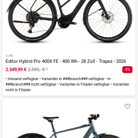
CUBE
Editor Hybrid Pro 400X FE - 400 Wh - 28 Zoll - Trapez - 2026
2.349,99 €
2.599,- €
¹
-9%
•
Versand verfügbar
•
Varianten in ###branch### verfügbar
•
In
###branch### nicht verfügbar
•
Varianten in Filialen verfügbar
•
Varianten
nicht in Filialen