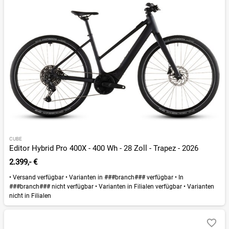
CUBE
Editor Hybrid Pro 400X - 400 Wh - 28 Zoll - Trapez - 2026
2.399,- €
•
Versand verfügbar
•
Varianten in ###branch### verfügbar
•
In
###branch### nicht verfügbar
•
Varianten in Filialen verfügbar
•
Varianten
nicht in Filialen