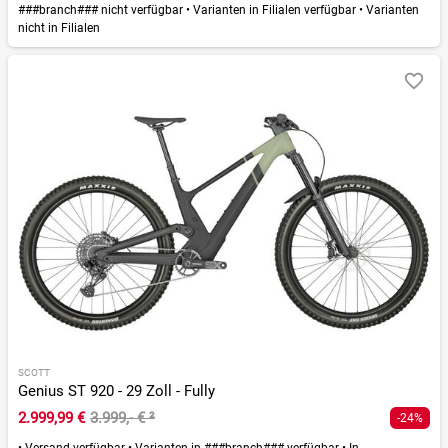
###branch### nicht verfügbar
•
Varianten in Filialen verfügbar
•
Varianten
nicht in Filialen
SCOTT
Genius ST 920 - 29 Zoll - Fully
2.999,99 €
3.999,- €
²
-24%