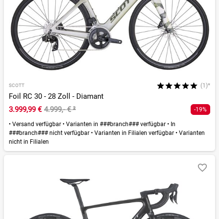
(1)*
SCOTT
Foil RC 30 - 28 Zoll - Diamant
3.999,99 €
4.999,- €
²
-19%
•
Versand verfügbar
•
Varianten in ###branch### verfügbar
•
In
###branch### nicht verfügbar
•
Varianten in Filialen verfügbar
•
Varianten
nicht in Filialen