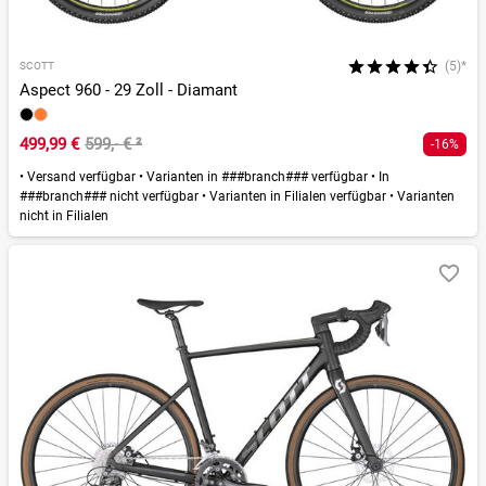
(5)*
SCOTT
Aspect 960 - 29 Zoll - Diamant
499,99 €
599,- €
²
-16%
•
Versand verfügbar
•
Varianten in ###branch### verfügbar
•
In
###branch### nicht verfügbar
•
Varianten in Filialen verfügbar
•
Varianten
nicht in Filialen