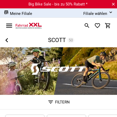
Big Bike Sale - bis zu 50% Rabatt ⁴
Meine Filiale
Filiale wählen
SCOTT
50
FILTERN
Sortieren nach