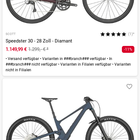
(1)*
SCOTT
Speedster 30 - 28 Zoll - Diamant
1.149,99 €
1.299,- €
²
-11%
•
Versand verfügbar
•
Varianten in ###branch### verfügbar
•
In
###branch### nicht verfügbar
•
Varianten in Filialen verfügbar
•
Varianten
nicht in Filialen