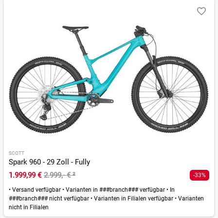
SCOTT
Spark 960 - 29 Zoll - Fully
1.999,99 €
2.999,- €
²
-33%
•
Versand verfügbar
•
Varianten in ###branch### verfügbar
•
In
###branch### nicht verfügbar
•
Varianten in Filialen verfügbar
•
Varianten
nicht in Filialen