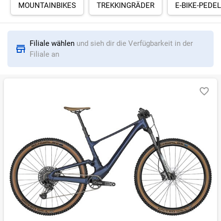
MOUNTAINBIKES
TREKKINGRÄDER
E-BIKE-PEDE
RELEVANZ
BESTSELLER
ERSPARNIS IN %
N
Filiale wählen
und sieh dir die Verfügbarkeit in der
Filiale an