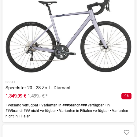
SCOTT
Speedster 20 - 28 Zoll - Diamant
1.349,99 €
1.499,- €
²
-9%
•
Versand verfügbar
•
Varianten in ###branch### verfügbar
•
In
###branch### nicht verfügbar
•
Varianten in Filialen verfügbar
•
Varianten
nicht in Filialen