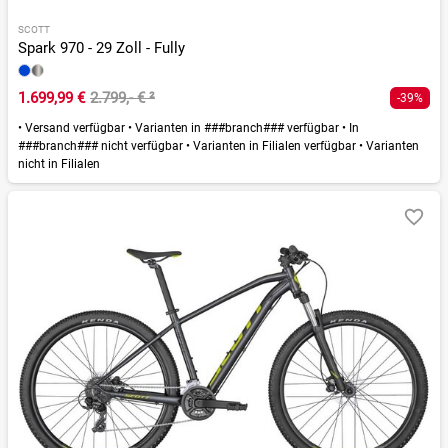
SCOTT
Spark 970 - 29 Zoll - Fully
1.699,99 €
2.799,- €
²
-39%
•
Versand verfügbar
•
Varianten in ###branch### verfügbar
•
In
###branch### nicht verfügbar
•
Varianten in Filialen verfügbar
•
Varianten
nicht in Filialen