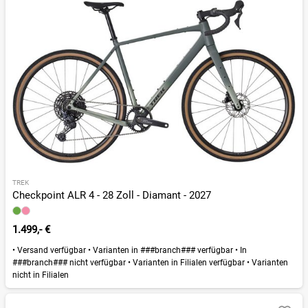
TREK
Checkpoint ALR 4 - 28 Zoll - Diamant - 2027
1.499,- €
•
Versand verfügbar
•
Varianten in ###branch### verfügbar
•
In
###branch### nicht verfügbar
•
Varianten in Filialen verfügbar
•
Varianten
nicht in Filialen