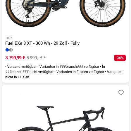
TREK
Fuel EXe 8 XT - 360 Wh - 29 Zoll - Fully
3.799,99 €
5.999,- €
²
-36%
•
Versand verfügbar
•
Varianten in ###branch### verfügbar
•
In
###branch### nicht verfügbar
•
Varianten in Filialen verfügbar
•
Varianten
nicht in Filialen