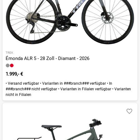
TREK
Émonda ALR 5 - 28 Zoll - Diamant - 2026
1.999,- €
•
Versand verfügbar
•
Varianten in ###branch### verfügbar
•
In
###branch### nicht verfügbar
•
Varianten in Filialen verfügbar
•
Varianten
nicht in Filialen