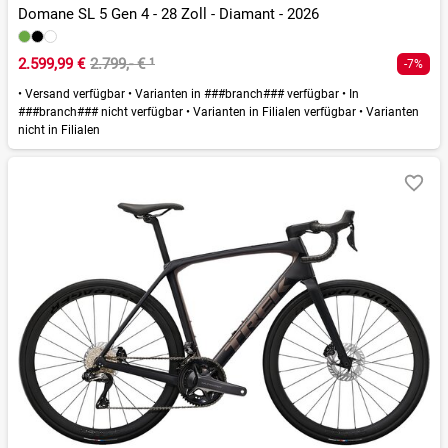
Domane SL 5 Gen 4 - 28 Zoll - Diamant - 2026
2.599,99 €
2.799,- €
¹
-7%
•
Versand verfügbar
•
Varianten in ###branch### verfügbar
•
In
###branch### nicht verfügbar
•
Varianten in Filialen verfügbar
•
Varianten
nicht in Filialen