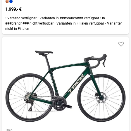
1.999,- €
•
Versand verfügbar
•
Varianten in ###branch### verfügbar
•
In
###branch### nicht verfügbar
•
Varianten in Filialen verfügbar
•
Varianten
nicht in Filialen
TREK