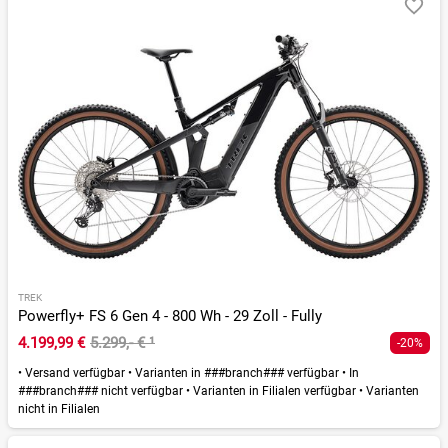
TREK
Powerfly+ FS 6 Gen 4 - 800 Wh - 29 Zoll - Fully
4.199,99 €
5.299,- €
¹
-20%
•
Versand verfügbar
•
Varianten in ###branch### verfügbar
•
In
###branch### nicht verfügbar
•
Varianten in Filialen verfügbar
•
Varianten
nicht in Filialen