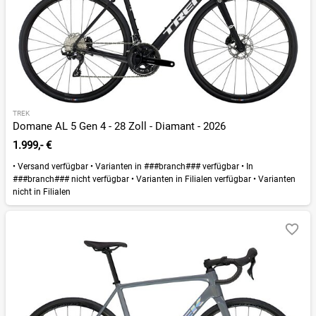
TREK
Domane AL 5 Gen 4 - 28 Zoll - Diamant - 2026
1.999,- €
•
Versand verfügbar
•
Varianten in ###branch### verfügbar
•
In
###branch### nicht verfügbar
•
Varianten in Filialen verfügbar
•
Varianten
nicht in Filialen