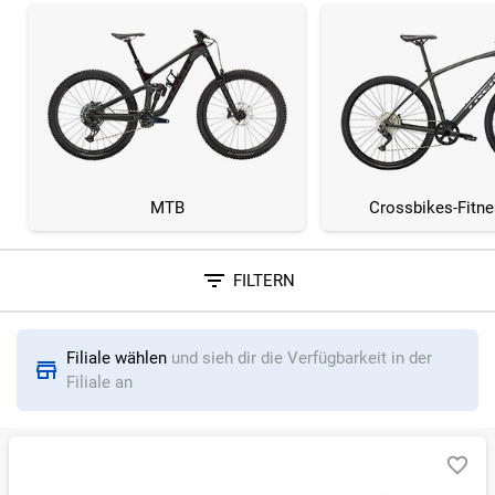
MTB
Crossbikes-Fitn
FILTERN
Sortieren nach
Filiale wählen
und sieh dir die Verfügbarkeit in der
RELEVANZ
BESTSELLER
ERSPARNIS IN %
N
Filiale an