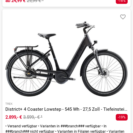
ab
24,99 €
29,99 €
¹
-16%
TREK
District+ 4 Coaster Lowstep - 545 Wh - 27,5 Zoll - Tiefeinsteiger - 2026
2.899,- €
3.599,- €
¹
-19%
•
Versand verfügbar
•
Varianten in ###branch### verfügbar
•
In
###branch### nicht verfügbar
•
Varianten in Filialen verfügbar
•
Varianten