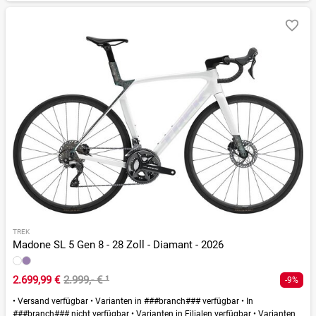
TREK
Madone SL 5 Gen 8 - 28 Zoll - Diamant - 2026
2.699,99 €
2.999,- €
¹
-9%
•
Versand verfügbar
•
Varianten in ###branch### verfügbar
•
In
###branch### nicht verfügbar
•
Varianten in Filialen verfügbar
•
Varianten