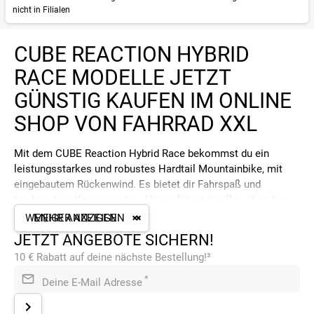
nicht in Filialen
CUBE REACTION HYBRID
RACE MODELLE JETZT
GÜNSTIG KAUFEN IM ONLINE
SHOP VON FAHRRAD XXL
Mit dem CUBE Reaction Hybrid Race bekommst du ein
leistungsstarkes und robustes Hardtail Mountainbike, mit
eingebautem Rückenwind. Es bietet dir Fahrspaß und
hochwertige Komponenten. Hier erfährst du alles über die
verschiedenen Modelle.
WENIGER ANZEIGEN
MEHR ANZEIGEN
JETZT ANGEBOTE SICHERN!
DIE RAHMEN DER CUBE REACTION
10 € Rabatt auf deine nächste Bestellung!³
HYBRID SL RACE
*
Deine E-Mail Adresse
Die Konstrukteure bei CUBE haben beim Rahmen des