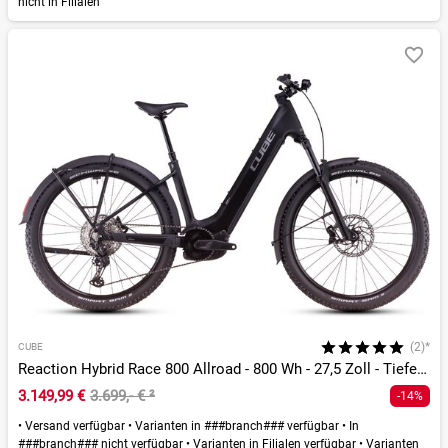
nicht in Filialen
(2)*
CUBE
Reaction Hybrid Race 800 Allroad - 800 Wh - 27,5 Zoll - Tiefeinsteiger
3.149,99 €
3.699,- €
²
-14%
•
Versand verfügbar
•
Varianten in ###branch### verfügbar
•
In
###branch### nicht verfügbar
•
Varianten in Filialen verfügbar
•
Varianten