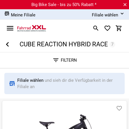
Big Bike Sale - bis zu 50% Rabatt ⁴
Meine Filiale
Filiale wählen
CUBE REACTION HYBRID RACE
7
Sortieren nach
FILTERN
RELEVANZ
BESTSELLER
ERSPARNIS IN %
N
Filiale wählen
und sieh dir die Verfügbarkeit in der
Filiale an