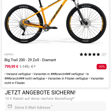
(2)*
MERIDA
Big.Trail 200 - 29 Zoll - Diamant
799,99 €
1.149,- €
²
-30%
•
Versand verfügbar
•
Varianten in ###branch### verfügbar
•
In
###branch### nicht verfügbar
•
Varianten in Filialen verfügbar
•
Varianten
nicht in Filialen
JETZT ANGEBOTE SICHERN!
10 € Rabatt auf deine nächste Bestellung!³
*
Deine E-Mail Adresse