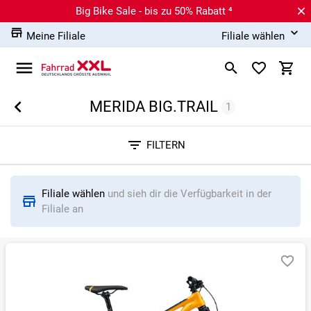
Big Bike Sale - bis zu 50% Rabatt ⁴
Meine Filiale
Filiale wählen
MERIDA BIG.TRAIL
1
Sortieren nach
FILTERN
RELEVANZ
BESTSELLER
ERSPARNIS IN %
N
Filiale wählen
und sieh dir die Verfügbarkeit in der
Filiale an