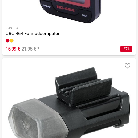
CONTEC
CBC-464 Fahrradcomputer
15,99 €
21,95 €
¹
-27%