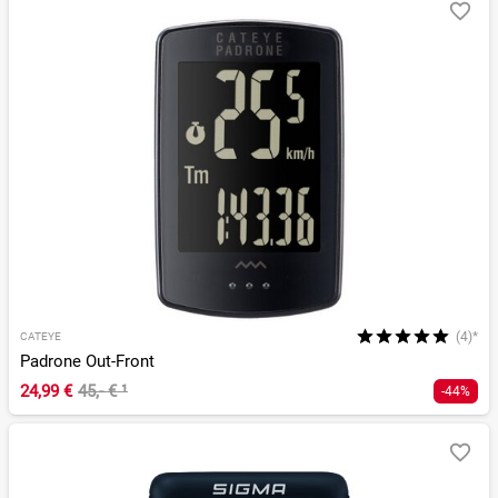
(4)*
CATEYE
Padrone Out-Front
24,99 €
45,- €
¹
-44%