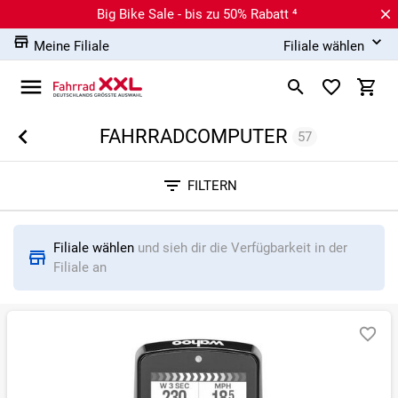
Big Bike Sale - bis zu 50% Rabatt ⁴
Meine Filiale
Filiale wählen
FAHRRADCOMPUTER
57
Sortieren nach
FILTERN
RELEVANZ
BESTSELLER
ERSPARNIS IN %
N
Filiale wählen
und sieh dir die Verfügbarkeit in der
Filiale an