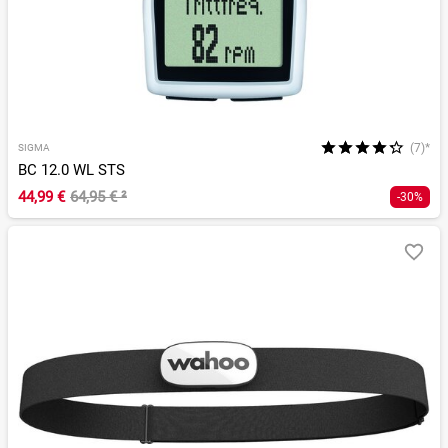
(7)*
SIGMA
BC 12.0 WL STS
44,99 €
64,95 €
²
-30%