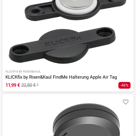
KLICKFIX BY RIXEN&KAUL
KLICKfix by Rixen&Kaul FindMe Halterung Apple Air Tag
11,99 €
22,50 €
¹
-46%