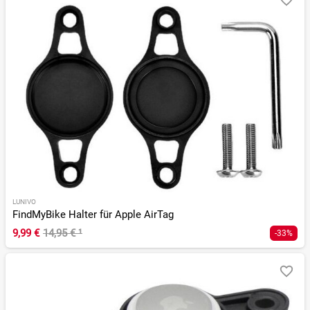
LUNIVO
FindMyBike Halter für Apple AirTag
9,99 €
14,95 €
¹
-33%