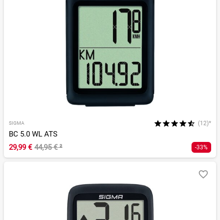
(12)*
SIGMA
BC 5.0 WL ATS
29,99 €
44,95 €
²
-33%