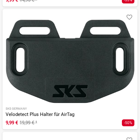
9,99 €
14,95 €
¹
-33%
SKS GERMANY
Velodetect Plus Halter für AirTag
9,99 €
19,99 €
¹
-50%