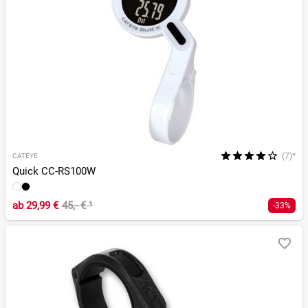
(7)*
CATEYE
Quick CC-RS100W
ab
29,99 €
45,- €
¹
-33%