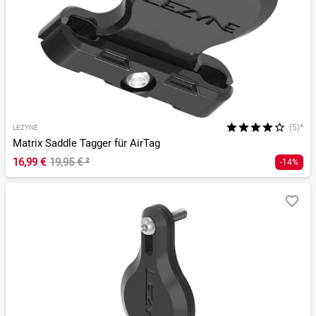
(5)*
LEZYNE
Matrix Saddle Tagger für AirTag
16,99 €
19,95 €
²
-14%