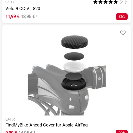
(21)*
CATEYE
Velo 9 CC-VL 820
11,99 €
18,95 €
¹
-36%
LUNIVO
FindMyBike Ahead-Cover für Apple AirTag