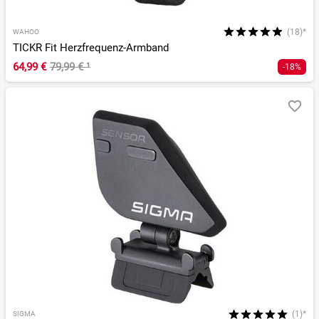
(18)*
WAHOO
TICKR Fit Herzfrequenz-Armband
64,99 €
79,99 €
¹
-18%
(1)*
SIGMA