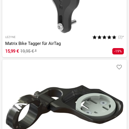
(2)*
LEZYNE
Matrix Bike Tagger für AirTag
15,99 €
19,95 €
²
-19%