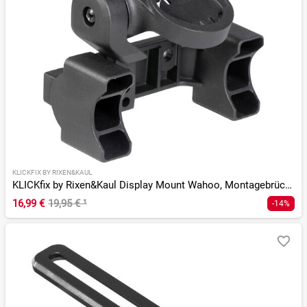
KLICKFIX BY RIXEN&KAUL
KLICKfix by Rixen&Kaul Display Mount Wahoo, Montagebrücke
16,99 €
19,95 €
¹
-14%