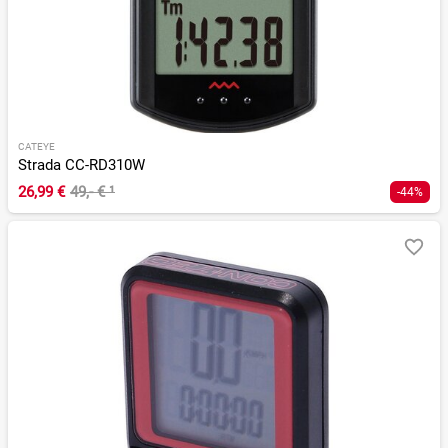
CATEYE
Strada CC-RD310W
26,99 €
49,- €
¹
-44%