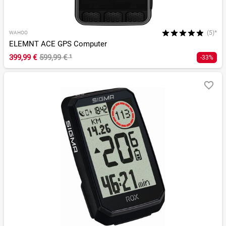
(5)*
WAHOO
ELEMNT ACE GPS Computer
399,99 €
599,99 €
¹
-33%