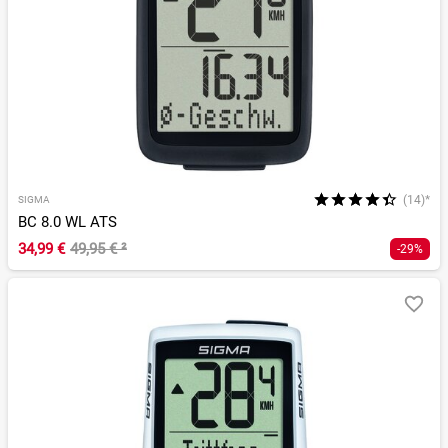
(14)*
SIGMA
BC 8.0 WL ATS
34,99 €
49,95 €
²
-29%