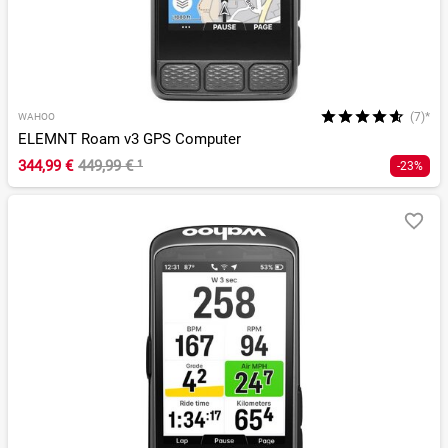
(7)*
WAHOO
ELEMNT Roam v3 GPS Computer
344,99 €
449,99 €
¹
-23%