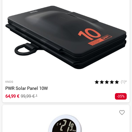
(1)*
KNOG
PWR Solar Panel 10W
64,99 €
99,99 €
¹
-35%