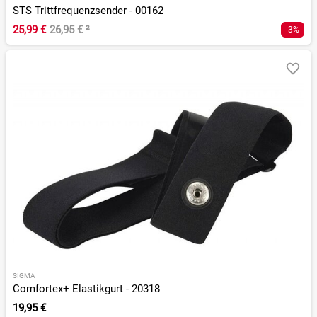
STS Trittfrequenzsender - 00162
25,99 €
26,95 €
²
-3%
SIGMA
Comfortex+ Elastikgurt - 20318
19,95 €