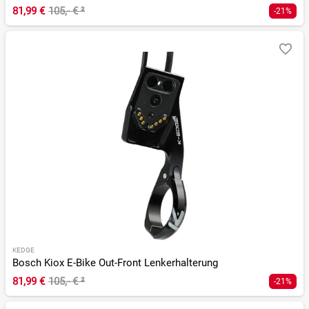
81,99 €
105,- €
²
-21%
KEDGE
Bosch Kiox E-Bike Out-Front Lenkerhalterung
81,99 €
105,- €
²
-21%