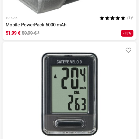
(1)*
TOPEAK
Mobile PowerPack 6000 mAh
51,99 €
59,99 €
²
-13%