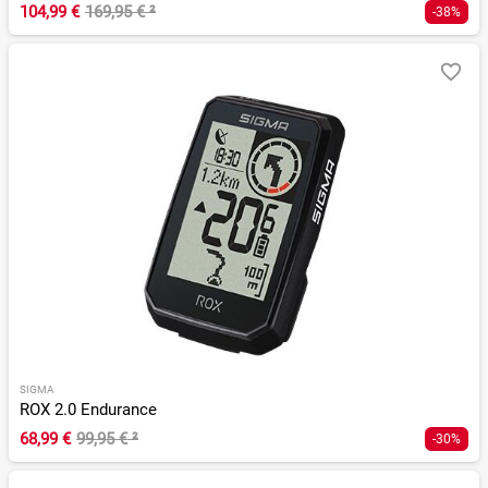
104,99 €
169,95 €
²
-38%
SIGMA
ROX 2.0 Endurance
68,99 €
99,95 €
²
-30%