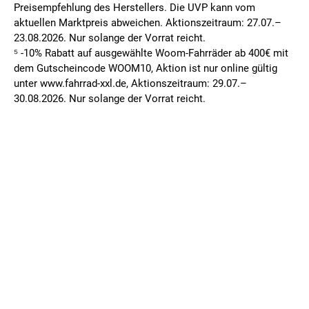
Preisempfehlung des Herstellers. Die UVP kann vom
aktuellen Marktpreis abweichen. Aktionszeitraum: 27.07.–
23.08.2026. Nur solange der Vorrat reicht.
⁵ -10% Rabatt auf ausgewählte Woom-Fahrräder ab 400€ mit
dem Gutscheincode WOOM10, Aktion ist nur online gültig
unter www.fahrrad-xxl.de, Aktionszeitraum: 29.07.–
30.08.2026. Nur solange der Vorrat reicht.
FILIALSUCHE
MEINE FILIALE
Deine PLZ oder Ort eingeben
Bitte wählen Sie zuerst eine Filiale aus.
AGB
DATENSCHUTZ
IMPRESSUM
Meinen Standort ermitteln
FILIALE WECHSELN
WIDERRUFSBELEHRUNG
© 2026 Fahrrad-XXL.de GmbH & Co. KG