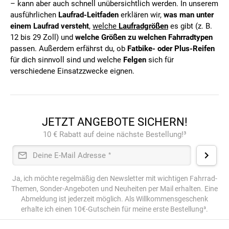
– kann aber auch schnell unübersichtlich werden. In unserem
ausführlichen
Laufrad-Leitfaden
erklären wir,
was man unter
einem Laufrad versteht
,
welche
Laufradgrößen
es gibt (z. B.
12 bis 29 Zoll) und
welche Größen zu welchen Fahrradtypen
passen. Außerdem erfährst du, ob
Fatbike- oder Plus-Reifen
für dich sinnvoll sind und welche
Felgen
sich für
verschiedene Einsatzzwecke eignen.
JETZT ANGEBOTE SICHERN!
10 € Rabatt auf deine nächste Bestellung!³
Deine E-Mail Adresse
*
Ja, ich möchte regelmäßig den Newsletter mit wichtigen Fahrrad-
Themen, Sonder-Angeboten und Neuheiten per Mail erhalten. Eine
Abmeldung ist jederzeit möglich. Als Willkommensgeschenk
erhalte ich einen 10€-Gutschein für meine erste Bestellung³.