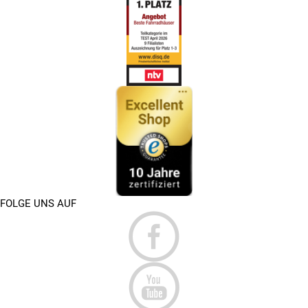
Welcher Motor letztendlich in Frage kommt, ist vom
eigenen Geschmack und dem jeweiligen Einsatz
abhängig.
Für welchen Einsatzbereich ist dein E-Bike gedacht?
>>
Ein E-Bike mit einer Geschwindigkeit von 45 km/h
eignet sich ausgezeichnet für den Straßenverkehr und
ermöglicht ein schnelles Vorankommen. Die Trekking-
Ausführung ermöglicht zusätzlich auch die Nutzung für
längere sportliche Touren.
GIBT ES EINE HELMPFLICHT BEI
✅
EINEM ELEKTROFAHRRAD MIT 45 KM/H?
FOLGE UNS AUF
Bei allen höher motorisierten Fahrzeugen ist das Tragen
eines Helmes Pflicht. Dies macht alleine schon die Nutzung
im öffentlichen Straßenverkehr notwendig und sorgt
zusätzlich für einen ausreichenden Kopfschutz des Fahrers.
GIBT ES EIN MINDESTALTER UND EINE
✅
FÜHRERSCHEINPFLICHT?