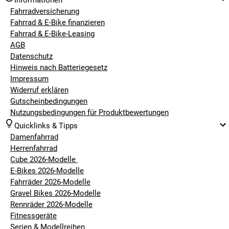
Informationen
BIKES MIT 45 KM/H BEACHTEN
Fahrradversicherung
Fahrrad & E-Bike finanzieren
Fahrrad & E-Bike-Leasing
AGB
Datenschutz
Hinweis nach Batteriegesetz
Impressum
Widerruf erklären
Gutscheinbedingungen
Nutzungsbedingungen für Produktbewertungen
Quicklinks & Tipps
Damenfahrrad
Herrenfahrrad
Beim Kauf eines Elektro-Bikes sollte daran gedacht werden,
Cube 2026-Modelle
dass ein Führerschein notwendig ist, eine Helmpflicht
E-Bikes 2026-Modelle
besteht und das Fahren nur im öffentlichen Straßenverkehr
Fahrräder 2026-Modelle
erlaubt ist. Aus diesem Grund benötigt das Bike auch ein
Gravel Bikes 2026-Modelle
Versicherungskennzeichen. Die Modellwahl ist von den
Rennräder 2026-Modelle
eigenen individuellen Bedürfnissen abhängig und sollte auf
Fitnessgeräte
die eigenen Fähigkeiten abgestimmt sein. Ein E-Bike mit
Serien & Modellreihen
einer Geschwindigkeit von fast 45 km/h erfordert eine hohe