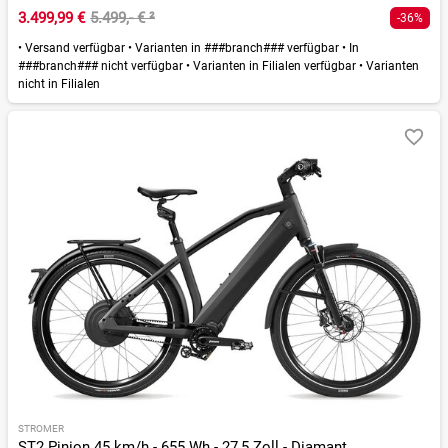
3.499,99 €
5.499,- €
²
-36%
•
Versand verfügbar
•
Varianten in ###branch### verfügbar
•
In
###branch### nicht verfügbar
•
Varianten in Filialen verfügbar
•
Varianten
nicht in Filialen
STROMER
ST2 Pinion 45 km/h - 655 Wh - 27,5 Zoll - Diamant