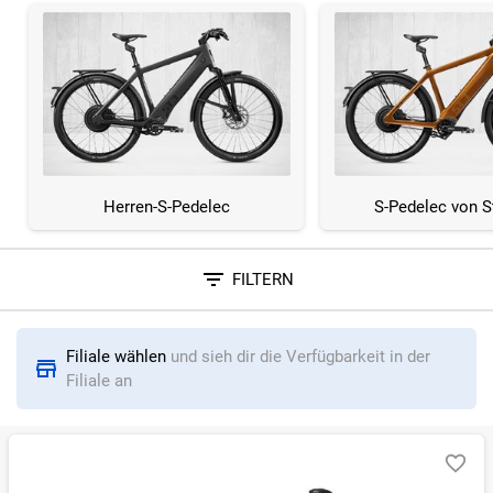
Herren-S-Pedelec
S-Pedelec von 
FILTERN
Sortieren nach
Filiale wählen
und sieh dir die Verfügbarkeit in der
RELEVANZ
BESTSELLER
ERSPARNIS IN %
N
Filiale an