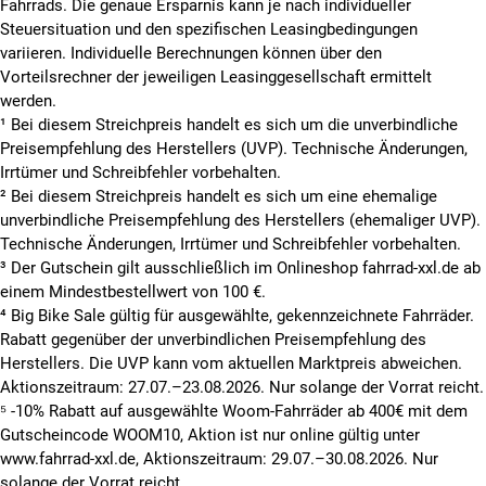
Fahrrads. Die genaue Ersparnis kann je nach individueller
ausschließlich auf Straßen gefahren werden. Fahrradstraßen
Steuersituation und den spezifischen Leasingbedingungen
dürfen mit S-Pedelecs nur dann befahren werden, wenn sie
variieren. Individuelle Berechnungen können über den
für Kraftfahrzeuge allgemein oder für Krafträder freigegeben
Vorteilsrechner der jeweiligen Leasinggesellschaft ermittelt
sind. Auf allen anderen Radwegen oder im Wald und Feld
werden.
dürfen nur zulassungsfreie Pedelecs (bis 25 km/h) genutzt
¹ Bei diesem Streichpreis handelt es sich um die unverbindliche
werden.
Preisempfehlung des Herstellers (UVP). Technische Änderungen,
Irrtümer und Schreibfehler vorbehalten.
DARF ICH EINEN KINDERSITZ ODER
✅
² Bei diesem Streichpreis handelt es sich um eine ehemalige
ANHÄNGER MONTIEREN?
unverbindliche Preisempfehlung des Herstellers (ehemaliger UVP).
Technische Änderungen, Irrtümer und Schreibfehler vorbehalten.
Nein, ein S-Pedelec ist laut Betriebserlaubnis ein einsitziges
³ Der Gutschein gilt ausschließlich im Onlineshop fahrrad-xxl.de ab
Kraftfahrzeug. Es gibt aktuell auch keinen Fahrradanhänger
einem Mindestbestellwert von 100 €.
der für den Betrieb mit zulassungspflichtigem Zugfahrzeug
⁴ Big Bike Sale gültig für ausgewählte, gekennzeichnete Fahrräder.
freigegeben ist.
Rabatt gegenüber der unverbindlichen Preisempfehlung des
BRAUCHE ICH EINE VERSICHERUNG
Herstellers. Die UVP kann vom aktuellen Marktpreis abweichen.
✅
FÜR MEIN S-PEDELEC?
Aktionszeitraum: 27.07.–23.08.2026. Nur solange der Vorrat reicht.
⁵ -10% Rabatt auf ausgewählte Woom-Fahrräder ab 400€ mit dem
Wie in unserem
E Bike Ratgeber
vermerkt, ist es notwendig,
Gutscheincode WOOM10, Aktion ist nur online gültig unter
ein Elektro Bike mit 45 km/h zu versichern, da ein
www.fahrrad-xxl.de, Aktionszeitraum: 29.07.–30.08.2026. Nur
Kennzeichen Pflicht ist. Die Haftpflichtversicherung gilt in der
solange der Vorrat reicht.