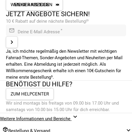
Fahrrad-xxl.de bald eine
WENIGER ANZEIGEN
MEHR ANZEIGEN
riesige Auswahl zu günstigen
JETZT ANGEBOTE SICHERN!
Preisen. Die Speed Pedelecs
10 € Rabatt auf deine nächste Bestellung!³
werden vollständig
vormontiert, schnell geliefert
*
Deine E-Mail Adresse
und sind mit nur wenigen
Handgriffen sofort
einsatzbereit. Die Lieferung
Ja, ich möchte regelmäßig den Newsletter mit wichtigen
vom Elektrofahrrad erfolgt innerhalb von nur wenigen Tagen,
Fahrrad-Themen, Sonder-Angeboten und Neuheiten per Mail
so dass der Fahrspaß nicht lange auf sich warten lassen
erhalten. Eine Abmeldung ist jederzeit möglich. Als
muss. Sollte dennoch mit dem Elektrofahrrad etwas nicht in
Willkommensgeschenk erhalte ich einen 10€-Gutschein für
Ordnung sein oder es den gewünschten Anforderungen nicht
meine erste Bestellung³.
entsprechen, gehört ein kostenloser Rückversand
BENÖTIGST DU HILFE?
selbstverständlich zu unserem Service dazu. Neben dem
ZUM HELPCENTER
ausgezeichneten Online-Service stehen dir auch eine Vielzahl
an Filialen zur Verfügung, beispielsweise in Hamburg,
Wir sind montags bis freitags von 09.00 bis 17.00 Uhr und
Münster, Chemnitz, Mainz oder Ludwigshafen, um nur einige
samstags von 10.00 bis 15.00 Uhr für dich erreichbar.
wenige zu nennen. Unsere Filialen bieten einen
Weitere Informationen und Bereiche
hervorragenden Werkstattservice an und stellen bei einer
notwendigen Reparatur auch ein kostenloses Leihrad zur
Bestellung & Versand