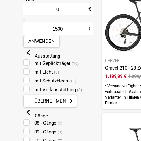
Koblenz
(24)
Leipzig Taucha
€
(19)
Ludwigshafen
-
(13)
Mainz
(24)
€
Mülheim-Kärlich
(24)
ANWENDEN
Münster
(24)
Pforzheim
(19)
Ausstattung
CARVER
Plankstadt
(2)
mit Gepäckträger
(10)
Gravel 210 - 28 Z
Sankt Augustin
(23)
mit Licht
(8)
1.199,99 €
1.299
mit Schutzblech
(11)
•
Versand verfügbar
•
mit Vollausstattung
(8)
verfügbar
•
In ###bra
Varianten in Filialen
ÜBERNEHMEN
Filialen
Gänge
08 - Gänge
(4)
09 - Gänge
(3)
10 - Gänge