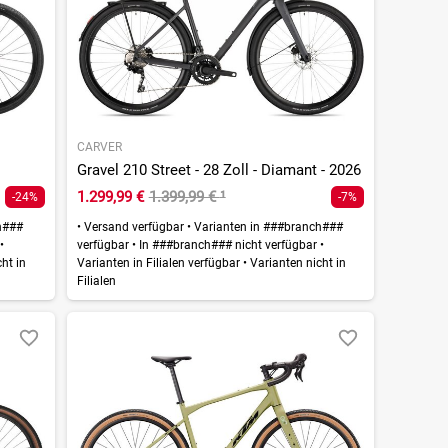
CARVER
Gravel 210 Street - 28 Zoll - Diamant - 2026
1.299,99 €
1.399,99 €
¹
-24%
-7%
h###
•
Versand verfügbar
•
Varianten in ###branch###
r
•
verfügbar
•
In ###branch### nicht verfügbar
•
ht in
Varianten in Filialen verfügbar
•
Varianten nicht in
Filialen