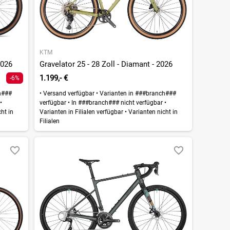
KTM
2026
Gravelator 25 - 28 Zoll - Diamant - 2026
1.199,- €
-6%
h###
•
Versand verfügbar
•
Varianten in ###branch###
r
•
verfügbar
•
In ###branch### nicht verfügbar
•
ht in
Varianten in Filialen verfügbar
•
Varianten nicht in
Filialen