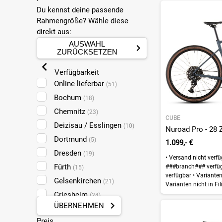
Du kennst deine passende
Rahmengröße? Wähle diese
direkt aus:
AUSWAHL
ZURÜCKSETZEN
Verfügbarkeit
Online lieferbar
(51)
Bochum
(18)
Chemnitz
(23)
CUBE
Deizisau / Esslingen
(10)
Nuroad Pro - 28 Z
Dortmund
(5)
1.099,- €
Dresden
(19)
•
Versand nicht verf
Fürth
###branch### verfü
(15)
verfügbar
•
Varianten 
Gelsenkirchen
(21)
Varianten nicht in Fil
Griesheim
(24)
ÜBERNEHMEN
Halle
(17)
Preis