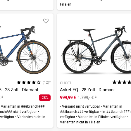
Filialen
(12)*
GHOST
 - 28 Zoll - Diamant
Asket EQ - 28 Zoll - Diamant
€
²
999,99 €
1.799,- €
²
-28%
Varianten in ###branch###
•
Versand nicht verfügbar
•
Varianten in
nch### nicht verfügbar
•
###branch### verfügbar
•
In ###branch### 
 verfügbar
•
Varianten nicht in
verfügbar
•
Varianten in Filialen verfügbar
•
Varianten nicht in Filialen