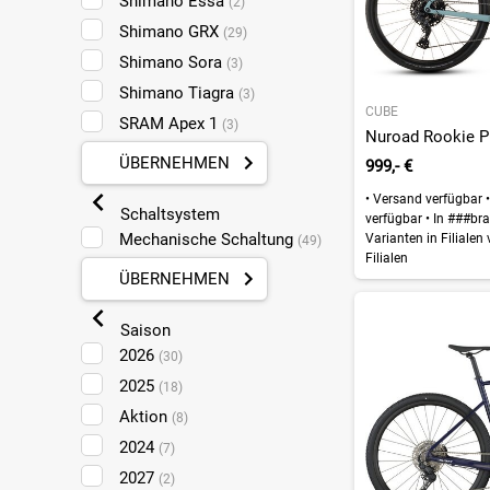
Shimano Essa
(2)
Shimano GRX
(29)
Shimano Sora
(3)
Shimano Tiagra
(3)
CUBE
SRAM Apex 1
(3)
ÜBERNEHMEN
999,- €
•
Versand verfügbar
•
Schaltsystem
verfügbar
•
In ###bra
Mechanische Schaltung
Varianten in Filialen
(49)
Filialen
ÜBERNEHMEN
Saison
2026
(30)
2025
(18)
Aktion
(8)
2024
(7)
2027
(2)