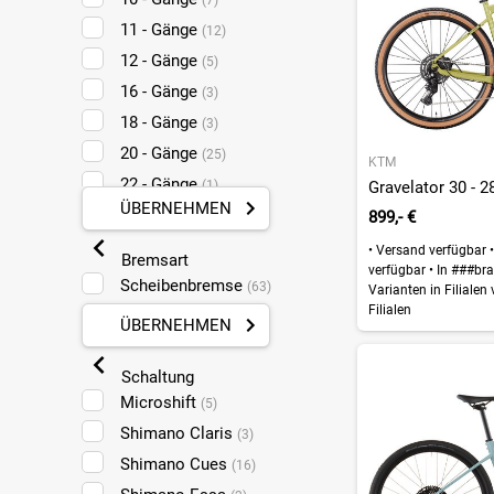
(7)
11 - Gänge
(12)
12 - Gänge
(5)
16 - Gänge
(3)
18 - Gänge
(3)
20 - Gänge
(25)
KTM
22 - Gänge
(1)
Gravelator 30 - 2
ÜBERNEHMEN
24 - Gänge
899,- €
(2)
•
Versand verfügbar
•
Bremsart
verfügbar
•
In ###bra
Scheibenbremse
(63)
Varianten in Filialen
Filialen
ÜBERNEHMEN
Schaltung
Microshift
(5)
Shimano Claris
(3)
Shimano Cues
(16)