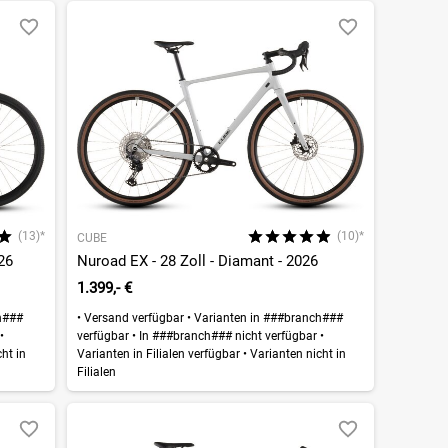
(13)*
(10)*
CUBE
26
Nuroad EX - 28 Zoll - Diamant - 2026
1.399,- €
h###
•
Versand verfügbar
•
Varianten in ###branch###
r
•
verfügbar
•
In ###branch### nicht verfügbar
•
ht in
Varianten in Filialen verfügbar
•
Varianten nicht in
Filialen