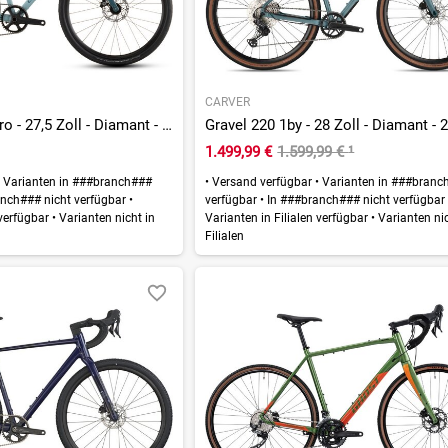
CARVER
Nuroad Rookie Pro - 27,5 Zoll - Diamant - 2026
Gravel 220 1by - 28 Zoll - Diamant - 
1.499,99 €
1.599,99 €
¹
Varianten in ###branch###
•
Versand verfügbar
•
Varianten in ###branc
nch### nicht verfügbar
•
verfügbar
•
In ###branch### nicht verfügba
 verfügbar
•
Varianten nicht in
Varianten in Filialen verfügbar
•
Varianten nic
Filialen