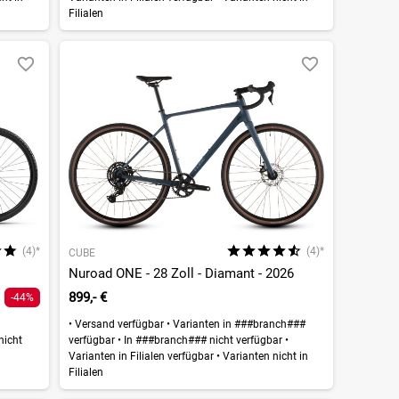
Filialen
(4)*
(4)*
CUBE
Nuroad ONE - 28 Zoll - Diamant - 2026
899,- €
-44%
•
Versand verfügbar
•
Varianten in ###branch###
nicht
verfügbar
•
In ###branch### nicht verfügbar
•
Varianten in Filialen verfügbar
•
Varianten nicht in
Filialen