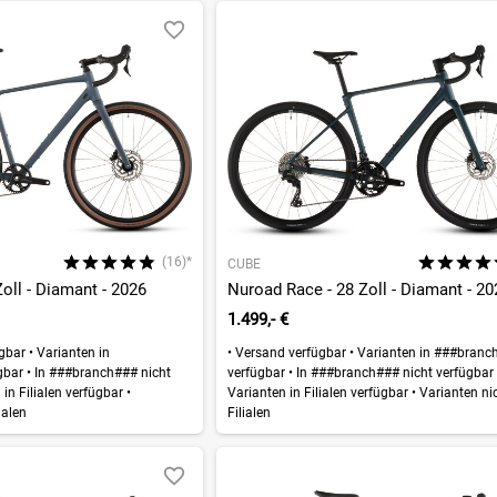
(16)*
CUBE
oll - Diamant - 2026
Nuroad Race - 28 Zoll - Diamant - 20
1.499,- €
ügbar
•
Varianten in
•
Versand verfügbar
•
Varianten in ###branc
gbar
•
In ###branch### nicht
verfügbar
•
In ###branch### nicht verfügba
in Filialen verfügbar
•
Varianten in Filialen verfügbar
•
Varianten nic
ialen
Filialen