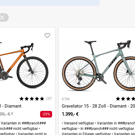
(3)*
KTM
ll - Diamant
Gravelator 15 - 28 Zoll - Diamant - 2
99,- €
²
1.399,- €
-29%
Varianten in ###branch###
•
Versand verfügbar
•
Varianten in ###branc
nch### nicht verfügbar
•
verfügbar
•
In ###branch### nicht verfügba
 verfügbar
•
Varianten nicht in
Varianten in Filialen verfügbar
•
Varianten nic