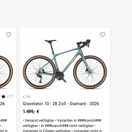
(1)*
KTM
026
Gravelator 10 - 28 Zoll - Diamant - 2026
1.499,- €
h###
•
Versand verfügbar
•
Varianten in ###branch###
r
•
verfügbar
•
In ###branch### nicht verfügbar
•
ht in
Varianten in Filialen verfügbar
•
Varianten nicht in