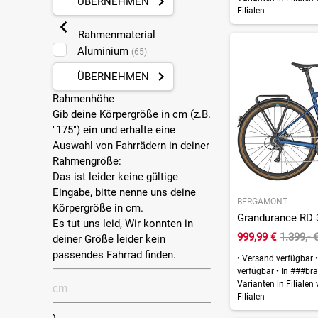
ÜBERNEHMEN
Kellys
(1)
Filialen
Kettler
(1)
Rahmenmaterial
KTM
(4)
Aluminium
(65)
Lapierre
(2)
ÜBERNEHMEN
Liv
(1)
Rahmenhöhe
Megamo
(5)
Gib deine Körpergröße in cm (z.B.
Meipel
(2)
"175") ein und erhalte eine
Orbea
Auswahl von Fahrrädern in deiner
(2)
Rahmengröße:
Raymon
(1)
Das ist leider keine gültige
Ridley
(3)
Eingabe, bitte nenne uns deine
BERGAMONT
Rondo
(1)
Körpergröße in cm.
Grandurance RD 3
Es tut uns leid, Wir konnten in
Scott
(3)
999,99 €
1.399,- 
deiner Größe leider kein
Specialized
(1)
passendes Fahrrad finden.
•
Versand verfügbar
•
Trek
(1)
verfügbar
•
In ###bra
Wilier
Varianten in Filialen
(1)
Filialen
›