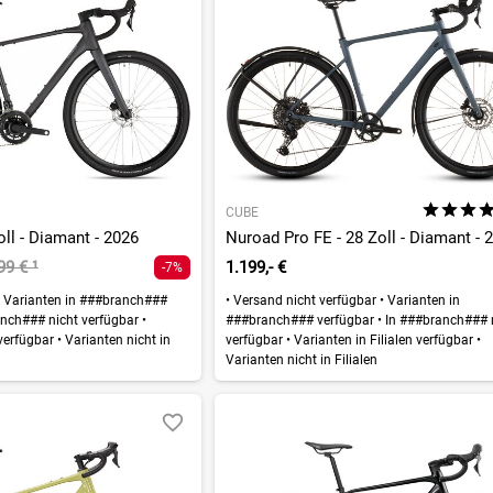
CUBE
oll - Diamant - 2026
Nuroad Pro FE - 28 Zoll - Diamant - 
,99 €
¹
1.199,- €
-7%
Varianten in ###branch###
•
Versand nicht verfügbar
•
Varianten in
nch### nicht verfügbar
•
###branch### verfügbar
•
In ###branch### 
 verfügbar
•
Varianten nicht in
verfügbar
•
Varianten in Filialen verfügbar
•
Varianten nicht in Filialen