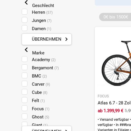
Geschlecht
Herren
(57)
0€ bis 1500€
Jungen
(7)
Damen
(1)
ÜBERNEHMEN
Marke
Academy
(2)
Bergamont
(7)
BMC
(2)
Carver
(9)
Cube
(8)
FOCUS
Felt
(1)
Atlas 6.7 - 28 Zo
Focus
(1)
ab
1.399,99 €
1.9
Ghost
(5)
•
Versand verfügbar
•
Giant
verfügbar
•
In ###bra
(1)
Varianten in Filialen