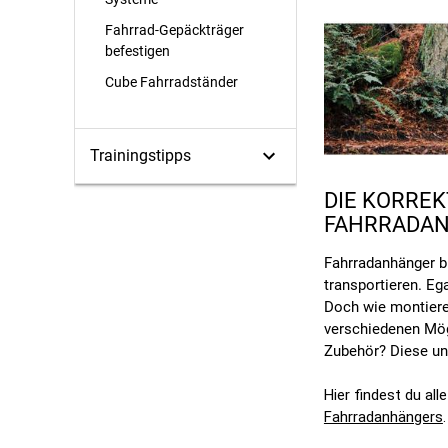
Fahrrad-Gepäckträger
befestigen
Cube Fahrradständer
Trainingstipps
DIE KORRE
FAHRRADA
Fahrradanhänger bi
transportieren. Eg
Doch wie montiere
verschiedenen Mög
Zubehör? Diese und
Hier findest du all
Fahrradanhängers
.