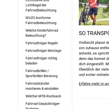
Lichtkegel der
Fahrradbeleuchtung
StVZO konforme
Fahrradbeleuchtung
Welche Kinderfahrrad
SO TRANSPO
Beleuchtung?
Vielleicht planst 
Fahrradträger Regeln
von zuhause entfe
Fahrradträger Montage
antreibt, es spric
Fahrradträger richtig
denn das kennst du
beladen
dich eingestellt.
Überblick der viel
Fahrradbrillen /
und sicher mitneh
Sportbrillen Beratung
Fahrradständer
Erfahre mehr in u
montieren & einstellen
Welcher-MTB-Rucksack
Fahrrad-Gepäckträger-
Systeme