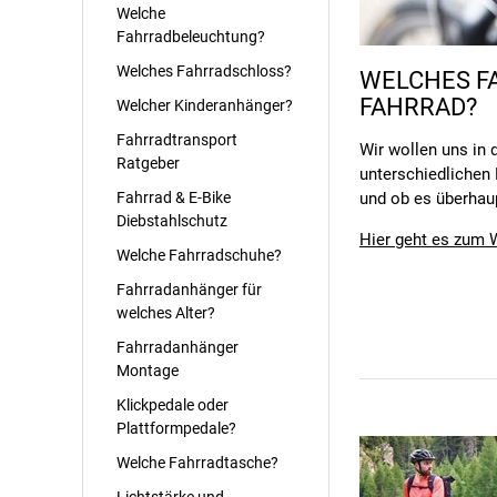
Welche
Fahrradbeleuchtung?
Welches Fahrradschloss?
WELCHES F
FAHRRAD?
Welcher Kinderanhänger?
Fahrradtransport
Wir wollen uns in
Ratgeber
unterschiedlichen 
Fahrrad & E-Bike
und ob es überhaup
Diebstahlschutz
Hier geht es zum W
Welche Fahrradschuhe?
Fahrradanhänger für
welches Alter?
Fahrradanhänger
Montage
Klickpedale oder
Plattformpedale?
Welche Fahrradtasche?
Lichtstärke und