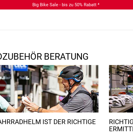
Big Bike Sale - bis zu 50% Rabatt ⁴
DZUBEHÖR BERATUNG
AHRRADHELM IST DER RICHTIGE
RICHTI
RMITTE