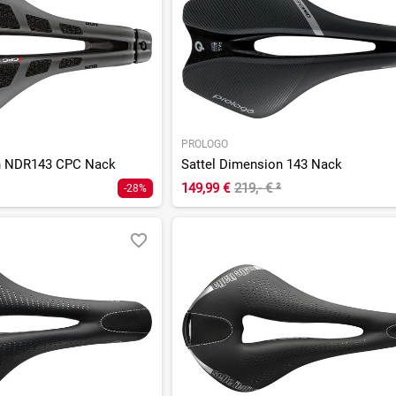
PROLOGO
on NDR143 CPC Nack
Sattel Dimension 143 Nack
149,99 €
219,- €
²
-28%