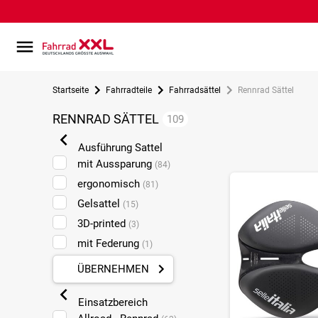
Startseite
Fahrradteile
Fahrradsättel
Rennrad Sättel
RENNRAD SÄTTEL
109
Ausführung Sattel
mit Aussparung
(84)
ergonomisch
(81)
Gelsattel
(15)
3D-printed
(3)
mit Federung
(1)
ÜBERNEHMEN
Einsatzbereich