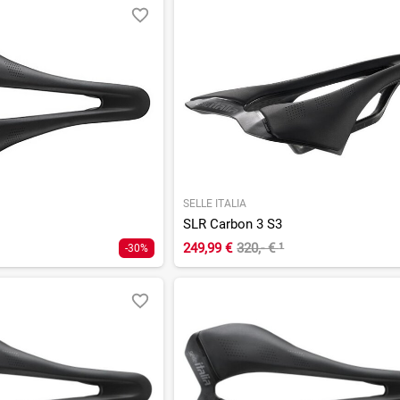
SELLE ITALIA
SLR Carbon 3 S3
249,99 €
320,- €
¹
-30%