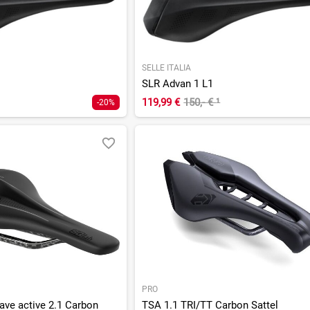
SELLE ITALIA
SLR Advan 1 L1
119,99 €
150,- €
¹
-20%
PRO
ave active 2.1 Carbon
TSA 1.1 TRI/TT Carbon Sattel