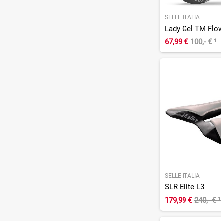
SELLE ITALIA
Lady Gel TM Flo
67,99 €
100,- €
¹
SELLE ITALIA
SLR Elite L3
179,99 €
240,- €
¹