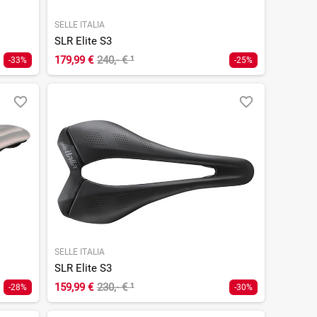
SELLE ITALIA
SLR Elite S3
179,99 €
240,- €
¹
-33%
-25%
SELLE ITALIA
SLR Elite S3
159,99 €
230,- €
¹
-28%
-30%