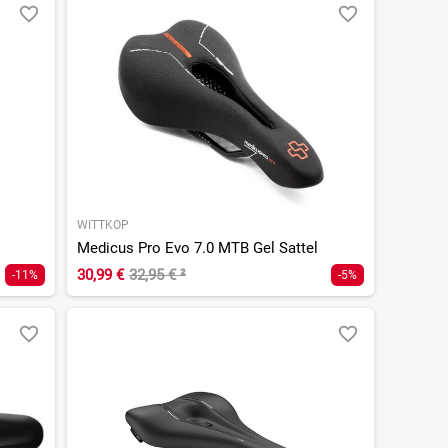
WITTKOP
Medicus Pro Evo 7.0 MTB Gel Sattel
30,99 €
32,95 €
²
-11%
-5%