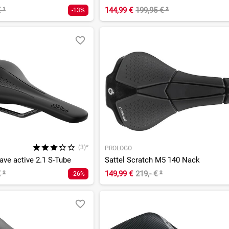
€
¹
144,99 €
199,95 €
²
-13%
(3)*
PROLOGO
ave active 2.1 S-Tube
Sattel Scratch M5 140 Nack
€
²
149,99 €
219,- €
²
-26%