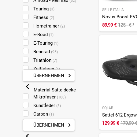
Allroad - Rennrad
(62)
Touring
(3)
SELLE ITALIA
Fitness
(2)
89,99 €
125,- €
¹
Hometrainer
(2)
E-Road
(1)
E-Touring
(1)
Rennrad
(96)
Triathlon
(7)
Zeitfahren
(4)
ÜBERNEHMEN
Material Satteldecke
Mikrofaser
(100)
Kunstleder
(8)
SQLAB
Carbon
Sattel 612 Ergo
(1)
129,99 €
179,99 
ÜBERNEHMEN