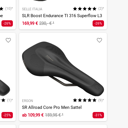
(10)*
(2)*
SELLE ITALIA
be
SLR Boost Endurance TI 316 Superflow L3
169,99 €
230,- €
¹
-26%
-26%
(1)*
(9)*
ERGON
SR Allroad Core Pro Men Sattel
ab
109,99 €
159,95 €
¹
-25%
-31%