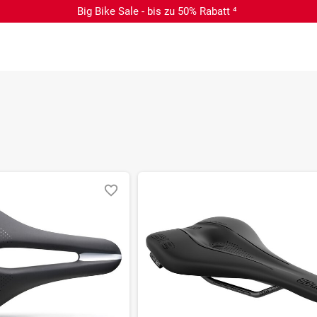
Big Bike Sale - bis zu 50% Rabatt ⁴