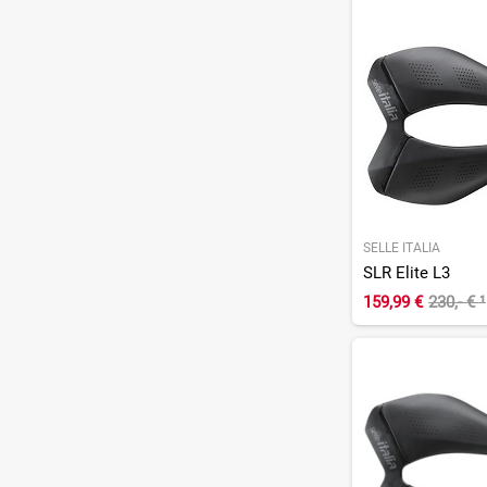
SELLE ITALIA
SLR Elite L3
159,99 €
230,- €
¹