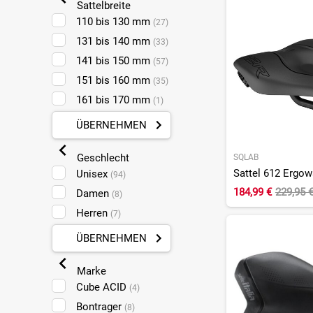
Sattelbreite
110 bis 130 mm
(27)
131 bis 140 mm
(33)
141 bis 150 mm
(57)
151 bis 160 mm
(35)
161 bis 170 mm
(1)
ÜBERNEHMEN
Geschlecht
SQLAB
Sattel 612 Ergo
Unisex
(94)
184,99 €
229,95 
Damen
(8)
Herren
(7)
ÜBERNEHMEN
Marke
Cube ACID
(4)
Bontrager
(8)