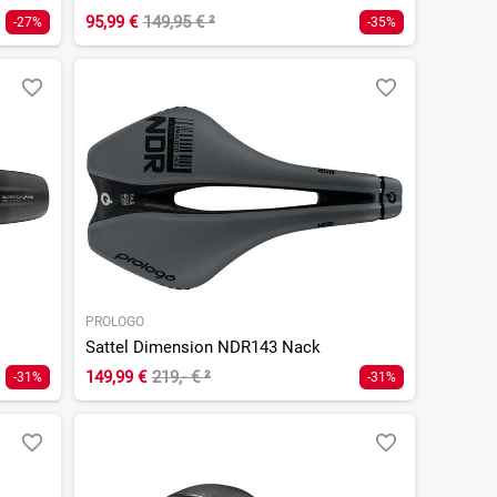
95,99 €
149,95 €
²
-27%
-35%
PROLOGO
Sattel Dimension NDR143 Nack
149,99 €
219,- €
²
-31%
-31%