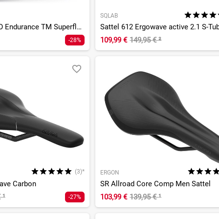
SQLAB
Novus Boost EVO Endurance TM Superflow L3
Sattel 612 Ergowave active 2.1 S-Tu
109,99 €
149,95 €
²
-28%
(3)*
ERGON
wave Carbon
SR Allroad Core Comp Men Sattel
€
¹
103,99 €
139,95 €
¹
-27%