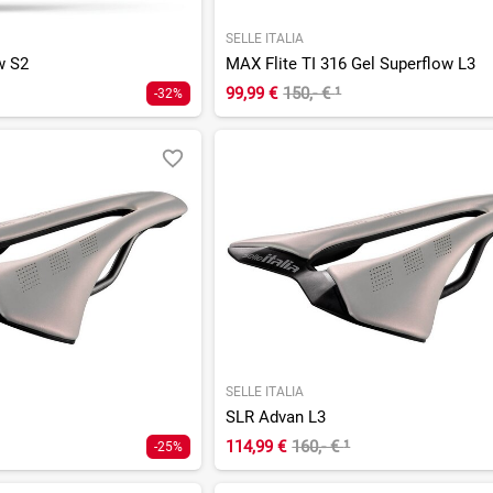
SELLE ITALIA
w S2
MAX Flite TI 316 Gel Superflow L3
99,99 €
150,- €
¹
-32%
SELLE ITALIA
SLR Advan L3
114,99 €
160,- €
¹
-25%