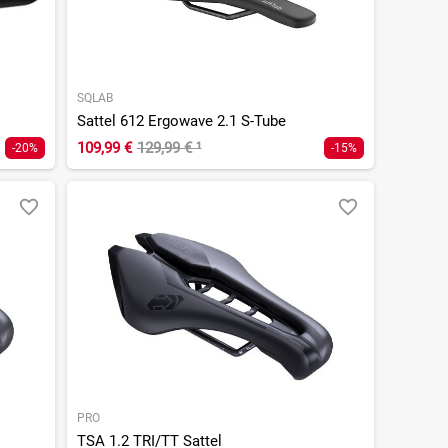
SQLAB
Sattel 612 Ergowave 2.1 S-Tube
109,99 €
129,99 €
¹
-20%
-15%
PRO
TSA 1.2 TRI/TT Sattel