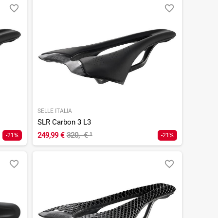
SELLE ITALIA
SLR Carbon 3 L3
249,99 €
320,- €
¹
-21%
-21%