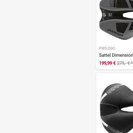
PROLOGO
Sattel Dimensi
199,99 €
279,- €
²