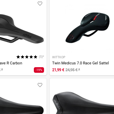
(5)*
WITTKOP
wave R Carbon
Twin Medicus 7.0 Race Gel Sattel
€
²
21,99 €
24,95 €
²
-19%