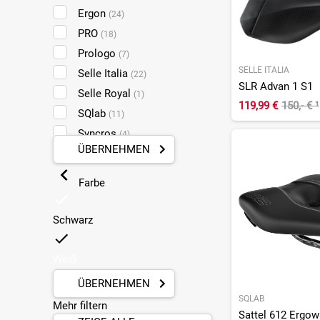
Ergon
(24)
PRO
(18)
Prologo
(7)
SELLE ITALIA
Selle Italia
(22)
SLR Advan 1 S1
Selle Royal
(1)
119,99 €
150,- €
¹
SQlab
(11)
Syncros
(4)
ÜBERNEHMEN
Terry
(5)
Trek
(3)
Farbe
Wittkop
(2)
Schwarz
Weiß
ÜBERNEHMEN
SQLAB
Mehr filtern
Sattel 612 Ergow