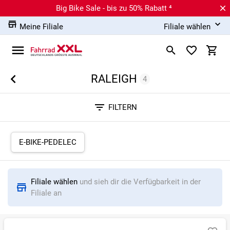
Big Bike Sale - bis zu 50% Rabatt ⁴
Meine Filiale
Filiale wählen
RALEIGH
4
Sortieren nach
FILTERN
RELEVANZ
BESTSELLER
ERSPARNIS IN %
N
E-BIKE-PEDELEC
Filiale wählen
und sieh dir die Verfügbarkeit in der
Filiale an