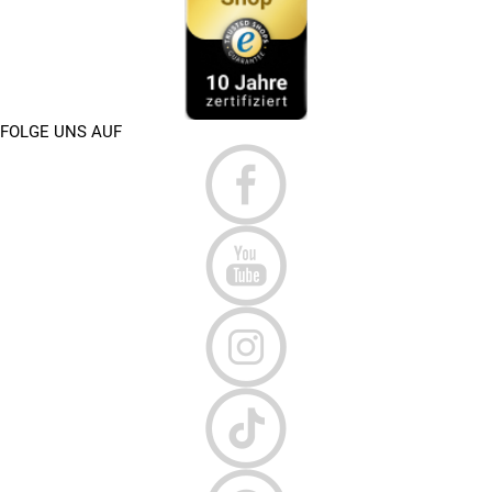
VON RALEIGH
Mit dem
Raleigh Daymax
bietet Raleigh ein vielseitiges ATB-
Fahrrad mit 29-Zoll-Laufrädern und breiten Reifen für
verschiedene Untergründe. Der Nabendynamo, die fein
abgestufte Schaltung und die hydraulischen
FOLGE UNS AUF
Scheibenbremsen machen es zur perfekten Wahl für tägliche
Wege und längere Touren – selbst bei schlechtem Wetter.
Die klassischen Trekkingräder wie die
Rushhour-Serie
überzeugen durch ihr gutes Preis-Leistungs-Verhältnis und
kommen ebenfalls mit hydraulischer Bremsanlage,
Vollausstattung und großem Gangspektrum. Erhältlich sind
Modelle mit Diamant- und Damen-Sportrahmen. Ob für
Touren mit viel Gepäck oder als Pendelrad: Diese Bikes sind
echte Allrounder für jedes Wetter.