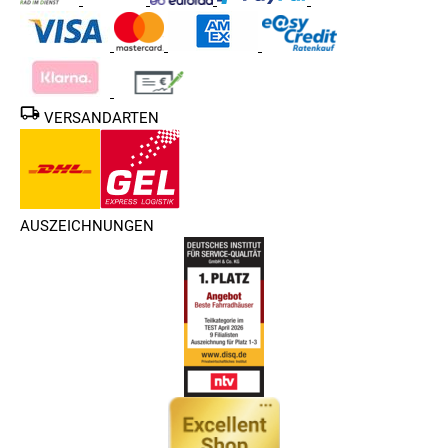
GÜNSTIGE CITYBIKES VON RALEIGH FÜR
DIE STADT UND ENTSPANNTE TOUREN
Die Serien
Chester
und
Devon
bieten günstige
Cityräder von
VERSANDARTEN
Raleigh
mit Tiefeinsteiger-Rahmen für Damen und Herren.
Diese ermöglichen ein besonders sicheres und komfortables
Auf- und Absteigen – ideal für die tägliche Nutzung im
Stadtverkehr.
AUSZEICHNUNGEN
Ausgestattet mit Kettenschutz, Schutzblechen, Gepäckträger
und einer wartungsarmen Nabenschaltung mit ausreichender
Ganganzahl, sind diese Räder zuverlässig und pflegeleicht.
Die integrierte Lichtanlage sorgt dafür, dass du bei jeder
Jahreszeit und zu jeder Tageszeit sicher auf Radwegen und
im Straßenverkehr unterwegs bist.
TREKKINGRÄDER UND ATB-FAHRRÄDER