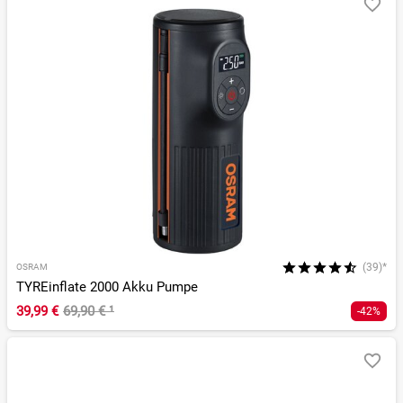
(39)*
OSRAM
TYREinflate 2000 Akku Pumpe
39,99 €
69,90 €
¹
-42%