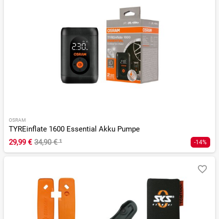
OSRAM
TYREinflate 1600 Essential Akku Pumpe
29,99 €
34,90 €
¹
-14%