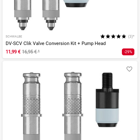
(3)*
SCHWALBE
DV-SCV Clik Valve Conversion Kit + Pump Head
11,99 €
16,95 €
¹
-29%