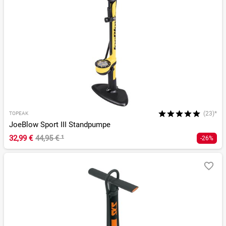
(23)*
TOPEAK
JoeBlow Sport III Standpumpe
32,99 €
44,95 €
¹
-26%