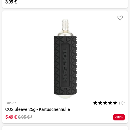
3,99 €
(1)*
TOPEAK
CO2 Sleeve 25g - Kartuschenhülle
5,49 €
8,95 €
¹
-38%