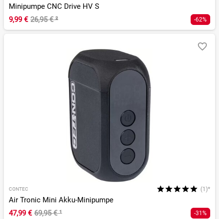
Minipumpe CNC Drive HV S
9,99 €
26,95 €
²
-62%
(1)*
CONTEC
Air Tronic Mini Akku-Minipumpe
47,99 €
69,95 €
¹
-31%