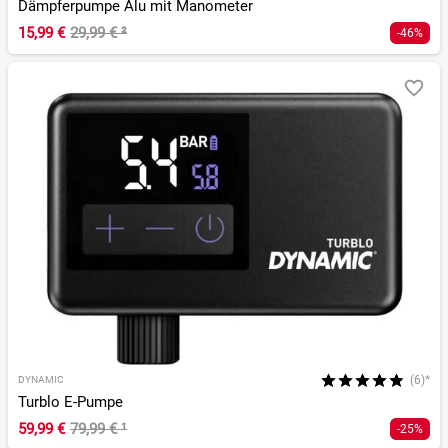
Dämpferpumpe Alu mit Manometer
15,99 €
29,99 €
²
-46%
(6)*
DYNAMIC
Turblo E-Pumpe
59,99 €
79,99 €
¹
-25%