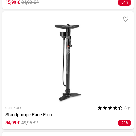
15,99 €
34,99 €
²
-54%
(7)*
CUBE ACID
Standpumpe Race Floor
34,99 €
49,95 €
¹
-29%