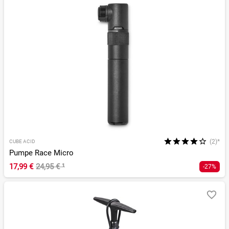
(2)*
CUBE ACID
Pumpe Race Micro
17,99 €
24,95 €
¹
-27%