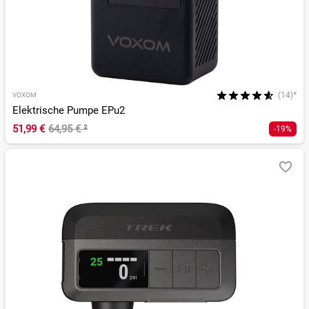
(14)*
VOXOM
Elektrische Pumpe EPu2
51,99 €
64,95 €
²
-19%