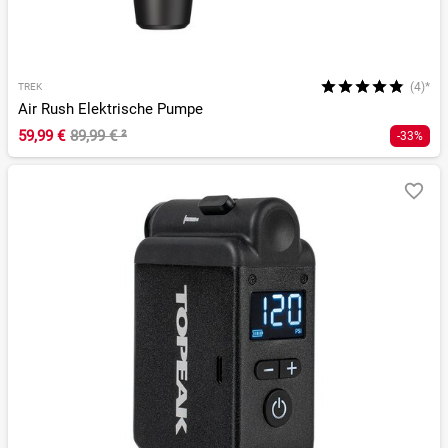
(4)*
TREK
Air Rush Elektrische Pumpe
59,99 €
89,99 €
²
-33%