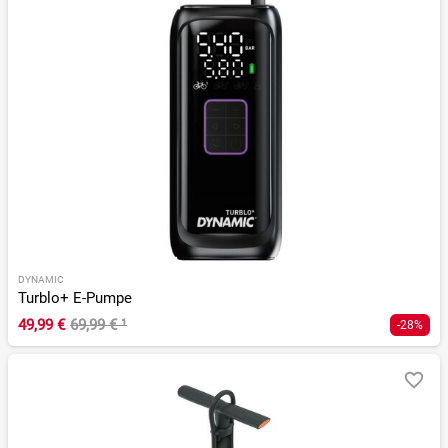
DYNAMIC
Turblo+ E-Pumpe
49,99 €
69,99 €
¹
-28%