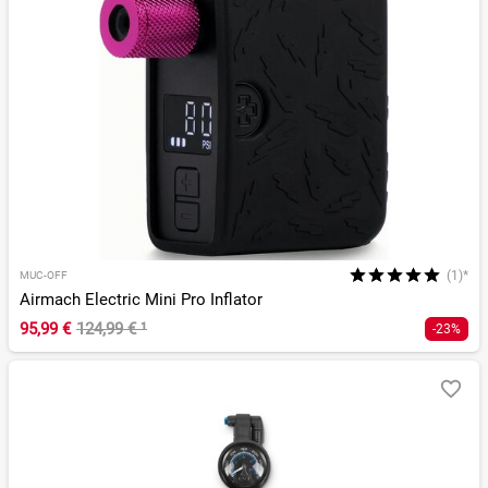
(1)*
MUC-OFF
Airmach Electric Mini Pro Inflator
95,99 €
124,99 €
¹
-23%