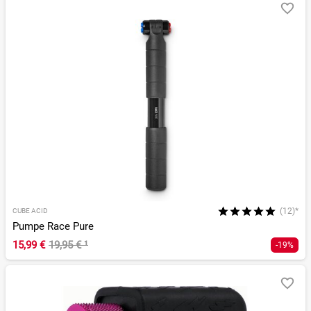
(12)*
CUBE ACID
Pumpe Race Pure
15,99 €
19,95 €
¹
-19%