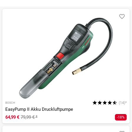
Sortieren nach
RELEVANZ
BESTSELLER
ERSPARNIS IN %
N
(14)*
BOSCH
EasyPump II Akku Druckluftpumpe
64,99 €
79,99 €
²
-18%