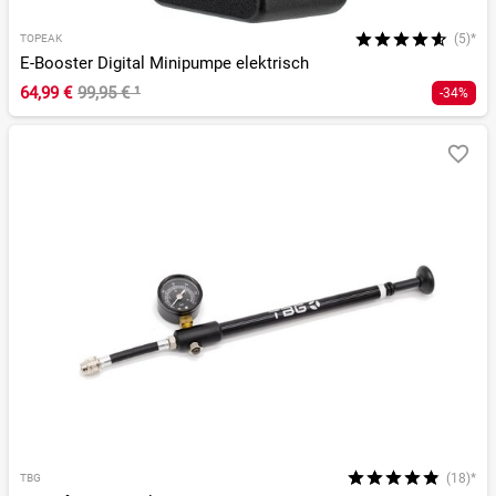
(5)*
TOPEAK
E-Booster Digital Minipumpe elektrisch
64,99 €
99,95 €
¹
-34%
(18)*
TBG