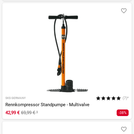
(7)*
SKS GERMANY
Rennkompressor Standpumpe - Multivalve
42,99 €
69,99 €
¹
-38%