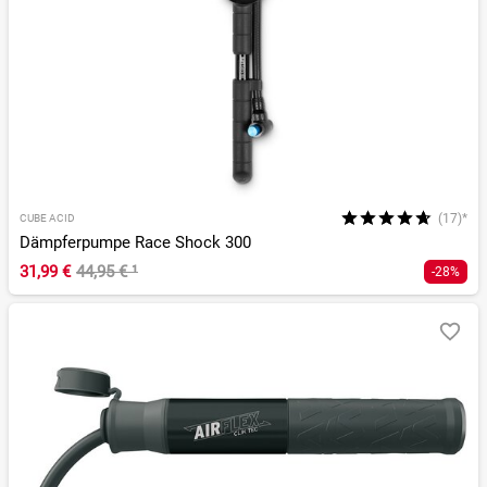
(17)*
CUBE ACID
Dämpferpumpe Race Shock 300
31,99 €
44,95 €
¹
-28%