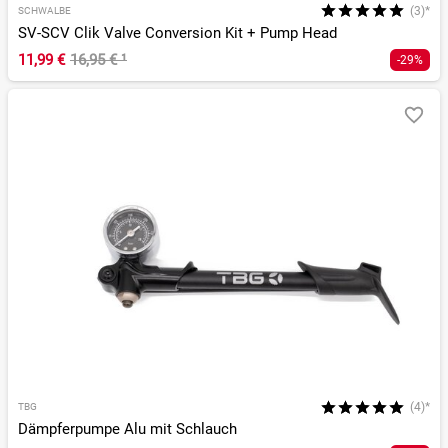
(3)*
SCHWALBE
SV-SCV Clik Valve Conversion Kit + Pump Head
11,99 €
16,95 €
¹
-29%
(4)*
TBG
Dämpferpumpe Alu mit Schlauch