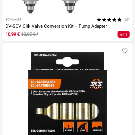
(5)*
SCHWALBE
DV-SCV Clik Valve Conversion Kit + Pump Adapter
10,99 €
13,95 €
¹
-21%