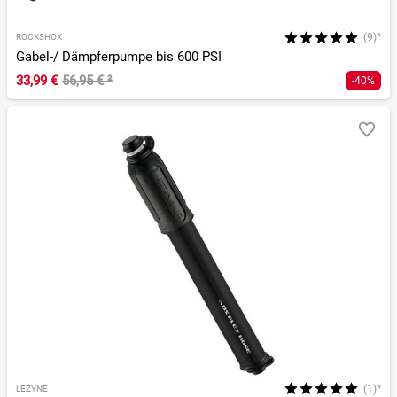
(9)*
ROCKSHOX
Gabel-/ Dämpferpumpe bis 600 PSI
33,99 €
56,95 €
²
-40%
(1)*
LEZYNE