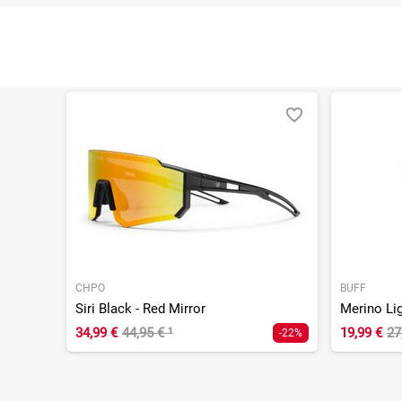
CHPO
BUFF
Siri Black - Red Mirror
Merino Li
34,99 €
44,95 €
¹
19,99 €
27
-22%