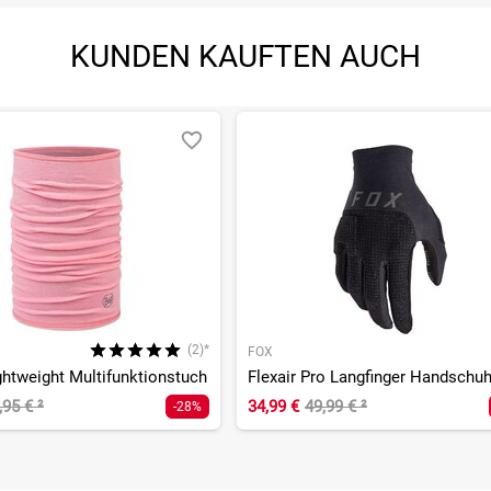
KUNDEN KAUFTEN AUCH
(2)*
FOX
ghtweight Multifunktionstuch
Flexair Pro Langfinger Handschu
,95 €
²
34,99 €
49,99 €
²
-28%