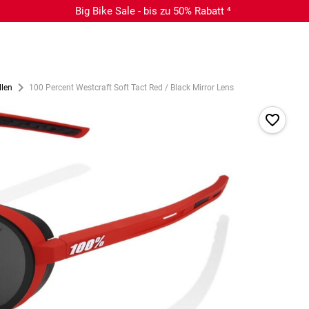
Big Bike Sale - bis zu 50% Rabatt ⁴
llen
100 Percent Westcraft Soft Tact Red / Black Mirror Lens