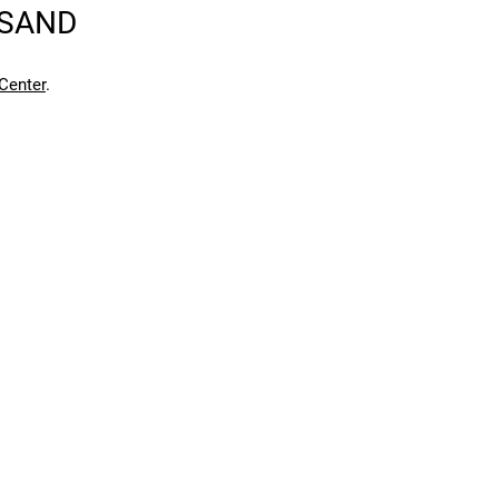
RSAND
en kann. Einen Fehler gefunden?
Hier melden.
en kann. Einen Fehler gefunden?
Hier melden.
Center
.