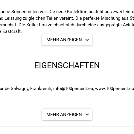
nce Sonnenbrillen vor: Die neue Kollektion besteht aus zwei leistu
d Leistung zu gleichen Teilen vereint. Die perfekte Mischung aus Sty
auchst. Die Kollektion zeichnet sich durch eine ausgeprägte Aviator
 Eastcraft.
MEHR ANZEIGEN
 und besseren Schutz
EIGENSCHAFTEN
sch der Scheiben
Wasser, Schmutz und Öl ab
our de Salvagny, Frankreich, info@100percent.eu, www.100percent.
i, ein Mikrofaser-Reinigungsbeutel, zwei klare Ersatzgläser und zu
MEHR ANZEIGEN