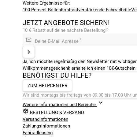
Weitere Ergebnisse für:
100 Percent Brillen
Kontrastverstärkende Fahrradbrille
Ve
JETZT ANGEBOTE SICHERN!
10 € Rabatt auf deine nächste Bestellung!³
*
Deine E-Mail Adresse
Ja, ich möchte regelmäßig den Newsletter mit wichtigen
Willkommensgeschenk erhalte ich einen 10€-Gutschein f
BENÖTIGST DU HILFE?
ZUM HELPCENTER
Wir sind montags bis freitags von 09.00 bis 17.00 Uhr un
Weitere Informationen und Bereiche
BESTELLUNG & VERSAND
Versandinformationen
Zahlungsinformationen
Fahrradleasing