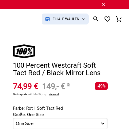
FILIALE WÄHLEN
100 Percent Westcraft Soft
Tact Red / Black Mirror Lens
74,99 €
149,- €
²
-49%
Onlinepreis
inkl. MwSt, zzgl.
Versand
Farbe:
Rot
|
Soft Tact Red
Größe: One Size