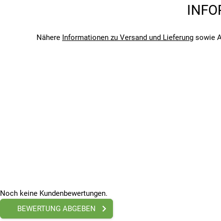
Saison
INFO
2025
Bitte beachte, dass es zu Abweichungen zwischen den 
Bitte beachte, dass es zu Abweichungen zwischen den 
Nähere
Informationen zu Versand und Lieferung
sowie A
Noch keine Kundenbewertungen.
BEWERTUNG ABGEBEN