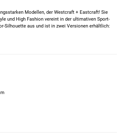
ngsstarken Modellen, der Westcraft + Eastcraft! Sie
le und High Fashion vereint in der ultimativen Sport-
-Silhouette aus und ist in zwei Versionen erhältlich:
com
sätzliche Nasenpads mit alternativer Passform