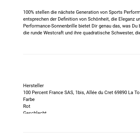
100% stellen die nächste Generation von Sports Performa
entsprechen der Definition von Schönheit, die Eleganz un
Performance-Sonnenbrille bietet Dir genau das, was Du br
die runde Westcraft und ihre quadratische Schwester, die
Spezifikationen
Zylindrische Schreibe für bessere periphere Sicht
Ersatzgläser erhältlich
Ver- und Entriegeln der Scheibe für einfachen Tau
abnehmbare Seitenschilde für zusätzlichen Schutz
100% UV-Schutz (UV 400)
Hersteller
hydrophobe und oleophobe Glasbehandlung weist 
100 Percent France SAS, 1bis, Allée du Cret 69890 La T
langlebiger, flexibler und leichter TR90-Rahmen
Farbe
im Lieferumfang enthalten sind ein Hartschalenetu
Rot
Glasfarbe: Black Mirror Lens - VLT 11%, Kat. 3
Geschlecht
Farbe: Soft Tact Red
Unisex
Marke
100 Percent