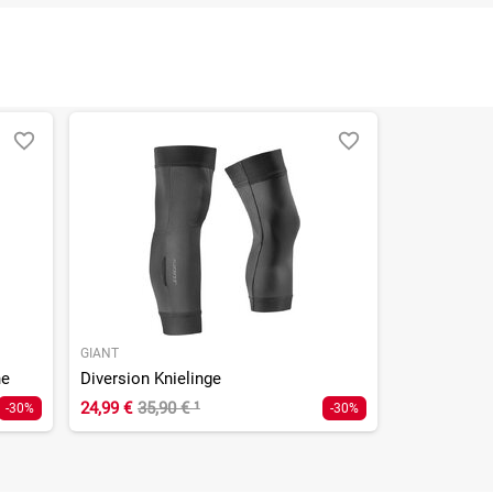
GIANT
he
Diversion Knielinge
24,99 €
35,90 €
¹
-30%
-30%