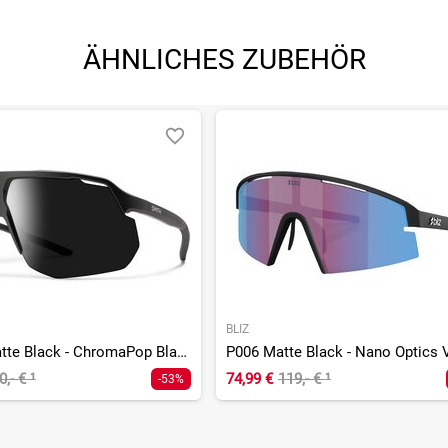
ÄHNLICHES ZUBEHÖR
BLIZ
Motive Matte Black - ChromaPop Black
0,- €
¹
74,99 €
119,- €
¹
-53%