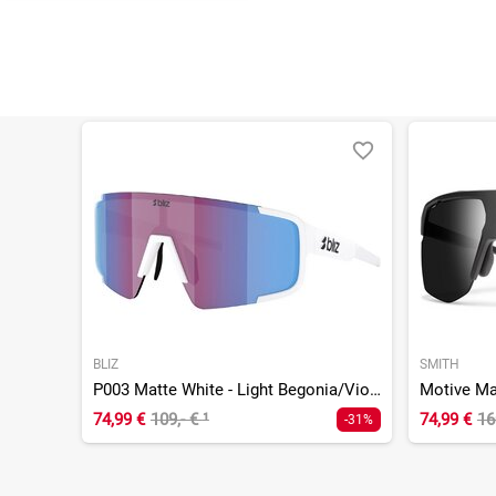
BLIZ
SMITH
P003 Matte White - Light Begonia/Violet w Blue Multi
74,99 €
109,- €
¹
74,99 €
16
-31%