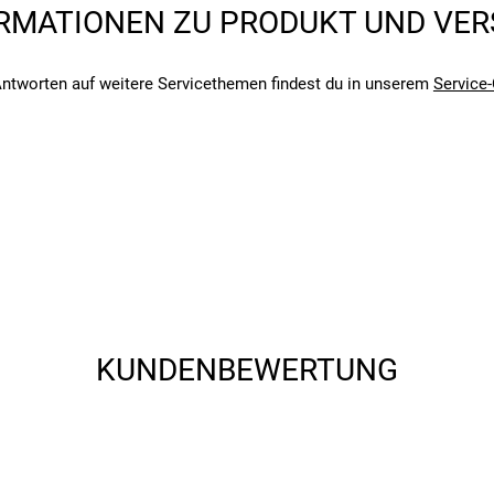
RMATIONEN ZU PRODUKT UND VE
chweißter, wasserdichter Außenseite
angegebenen- und den verbauten Komponenten bei Fahrrädern komm
angegebenen- und den verbauten Komponenten bei Fahrrädern komm
ntworten auf weitere Servicethemen findest du in unserem
Service-
KUNDENBEWERTUNG