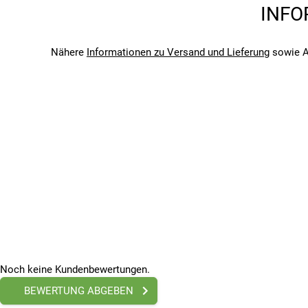
Saison
INFO
Leuchtdauer bis zu 100 Stunden
2024
Bei Regenwetter geeignet dank vollständig einges
Bitte beachte, dass es zu Abweichungen zwischen den 
Bitte beachte, dass es zu Abweichungen zwischen den 
Nähere
Informationen zu Versand und Lieferung
sowie A
Noch keine Kundenbewertungen.
BEWERTUNG ABGEBEN