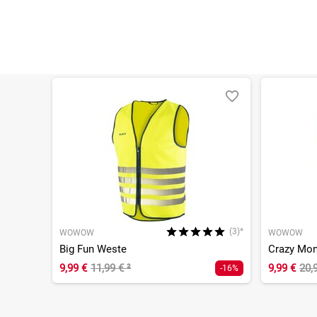
(3)*
WOWOW
WOWOW
Big Fun Weste
Crazy Mon
9,99 €
11,99 €
²
9,99 €
20,
-16%