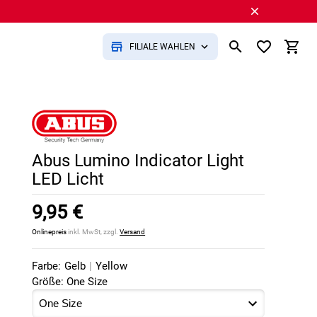
FILIALE WÄHLEN
Abus Lumino Indicator Light
LED Licht
9,95 €
Onlinepreis
inkl. MwSt, zzgl.
Versand
Farbe:
Gelb
|
Yellow
Größe: One Size