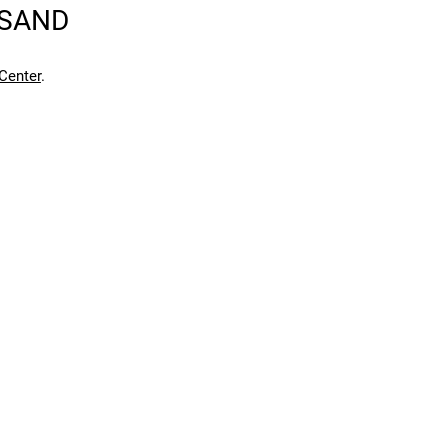
RSAND
en kann. Einen Fehler gefunden?
Hier melden.
en kann. Einen Fehler gefunden?
Hier melden.
Center
.