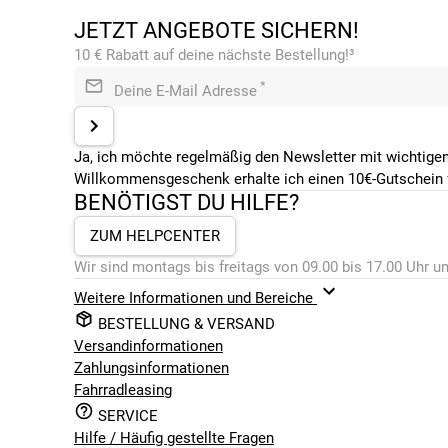
JETZT ANGEBOTE SICHERN!
10 € Rabatt auf deine nächste Bestellung!³
*
Deine E-Mail Adresse
Ja, ich möchte regelmäßig den Newsletter mit wichtigen
Willkommensgeschenk erhalte ich einen 10€-Gutschein f
BENÖTIGST DU HILFE?
ZUM HELPCENTER
Wir sind montags bis freitags von 09.00 bis 17.00 Uhr un
Weitere Informationen und Bereiche
BESTELLUNG & VERSAND
Versandinformationen
Zahlungsinformationen
Fahrradleasing
SERVICE
Hilfe / Häufig gestellte Fragen