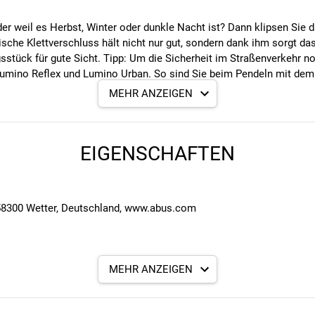
er weil es Herbst, Winter oder dunkle Nacht ist? Dann klipsen Sie 
ische Klettverschluss hält nicht nur gut, sondern dank ihm sorgt d
stück für gute Sicht. Tipp: Um die Sicherheit im Straßenverkehr n
mino Reflex und Lumino Urban. So sind Sie beim Pendeln mit dem R
MEHR ANZEIGEN
r Dämmerung und bei anderen schlechten Sichtverhältnissen
EIGENSCHAFTEN
 Klettverschluss
alle, Kinderwagen und vieles mehr
58300 Wetter, Deutschland, www.abus.com
MEHR ANZEIGEN
en, leistungsstarken LEDs
an verschiedenen Objekten