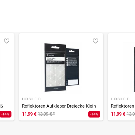
LUXSHIELD
LUXSHIELD
oß
Reflektoren Aufkleber Dreiecke Klein
Reflektoren
11,99 €
13,99 €
²
11,99 €
13,
-14%
-14%