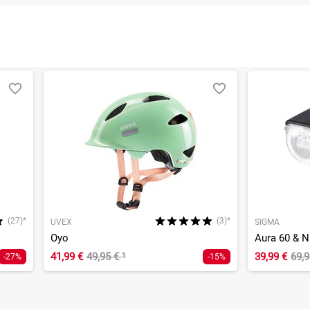
(27)*
(3)*
UVEX
SIGMA
Oyo
Aura 60 & N
41,99 €
49,95 €
¹
39,99 €
69,
-27%
-15%