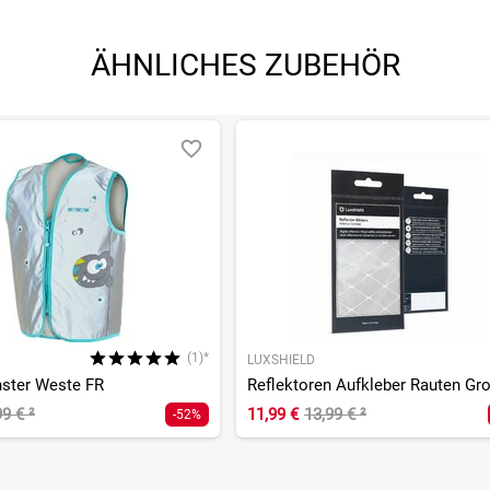
ÄHNLICHES ZUBEHÖR
(1)*
LUXSHIELD
ster Weste FR
Reflektoren Aufkleber Rauten Gr
99 €
²
11,99 €
13,99 €
²
-52%