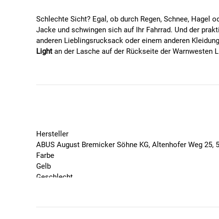
Schlechte Sicht? Egal, ob durch Regen, Schnee, Hagel od
Jacke und schwingen sich auf Ihr Fahrrad. Und der prakt
anderen Lieblingsrucksack oder einem anderen Kleidungs
Light
an der Lasche auf der Rückseite der Warnwesten Lu
Weg zur Arbeit oder in der Freizeit.
Features
Sorgt für zusätzliche Sicherheit bei Nacht, in de
Einfache Befestigung an Ösen und Öffnungen dank
Ideal auch für Rucksack, Wanderstock, Gürtelschn
Hersteller
ABUS August Bremicker Söhne KG, Altenhofer Weg 25, 
Farbe
Technische Details
Gelb
Gewicht: 10 g (Herstellerangabe)
Geschlecht
Dauer- und Blinklichtfunktion auf Knopfdruck
Unisex
Austauschbarer Batterie CR2032
Marke
Hochwertiges High-Gloss-Material, gelb mit 4 rot
Abus
Mit praktischem Klettverschluss zur Anbringung 