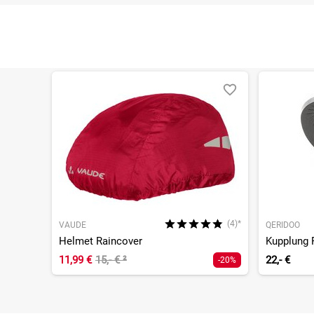
(4)*
VAUDE
QERIDOO
Helmet Raincover
Kupplung 
11,99 €
15,- €
²
22,- €
-20%