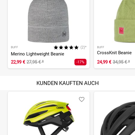
(2)*
BUFF
BUFF
CrossKnit Beanie
Merino Lightweight Beanie
22,99 €
27,95 €
²
24,99 €
34,95 €
²
-17%
KUNDEN KAUFTEN AUCH