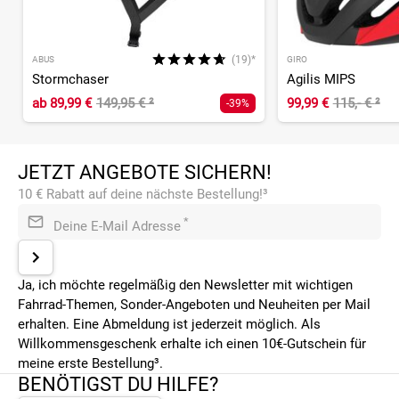
(19)*
ABUS
GIRO
Stormchaser
Agilis MIPS
ab
89,99 €
149,95 €
²
99,99 €
115,- €
²
-39%
JETZT ANGEBOTE SICHERN!
10 € Rabatt auf deine nächste Bestellung!³
*
Deine E-Mail Adresse
Ja, ich möchte regelmäßig den Newsletter mit wichtigen
Fahrrad-Themen, Sonder-Angeboten und Neuheiten per Mail
erhalten. Eine Abmeldung ist jederzeit möglich. Als
Willkommensgeschenk erhalte ich einen 10€-Gutschein für
meine erste Bestellung³.
BENÖTIGST DU HILFE?