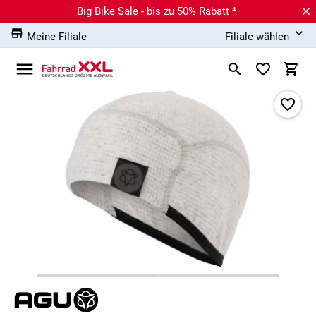
Big Bike Sale - bis zu 50% Rabatt ⁴
Meine Filiale
Filiale wählen