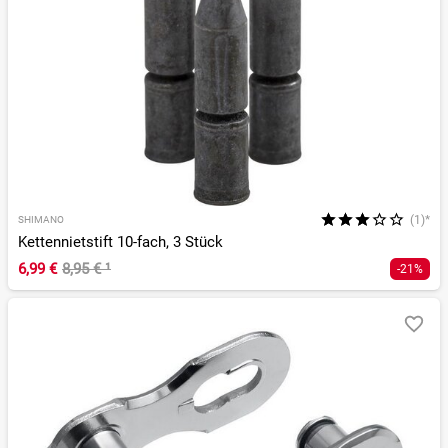
(1)*
SHIMANO
Kettennietstift 10-fach, 3 Stück
6,99 €
8,95 €
¹
-21%