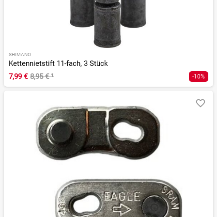
SHIMANO
Kettennietstift 11-fach, 3 Stück
7,99 €
8,95 €
¹
-10%