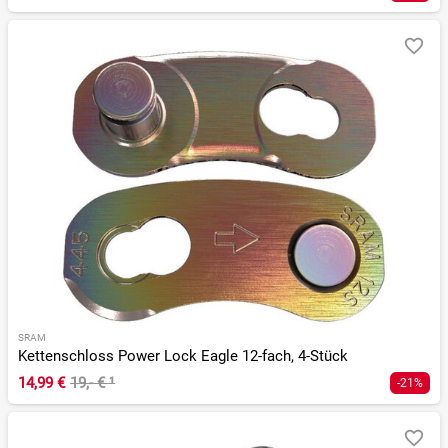
SRAM
Kettenschloss Power Lock Eagle 12-fach, 4-Stück
14,99 €
19,- €
¹
-21%