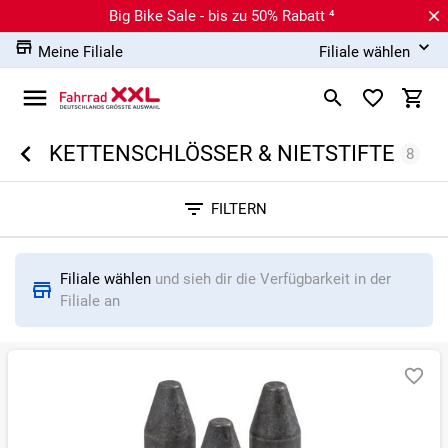
Big Bike Sale - bis zu 50% Rabatt ⁴
Meine Filiale
Filiale wählen
KETTENSCHLÖSSER & NIETSTIFTE
8
Sortieren nach
FILTERN
RELEVANZ
BESTSELLER
ERSPARNIS IN %
N
Filiale wählen
und sieh dir die Verfügbarkeit in der
Filiale an