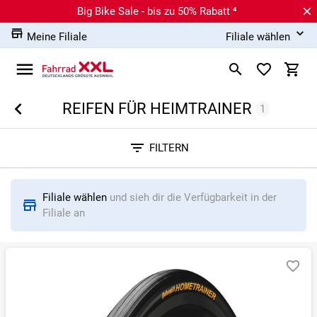
Big Bike Sale - bis zu 50% Rabatt ⁴
Meine Filiale
Filiale wählen
REIFEN FÜR HEIMTRAINER
1
Sortieren nach
FILTERN
RELEVANZ
BESTSELLER
ERSPARNIS IN %
N
Filiale wählen
und sieh dir die Verfügbarkeit in der
Filiale an