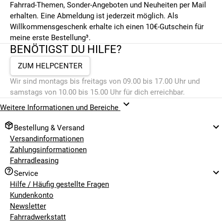
Fahrrad-Themen, Sonder-Angeboten und Neuheiten per Mail
erhalten. Eine Abmeldung ist jederzeit möglich. Als
Willkommensgeschenk erhalte ich einen 10€-Gutschein für
meine erste Bestellung³.
BENÖTIGST DU HILFE?
ZUM HELPCENTER
Wir sind montags bis freitags von 09.00 bis 17.00 Uhr und
samstags von 10.00 bis 15.00 Uhr für dich erreichbar.
Weitere Informationen und Bereiche
Bestellung & Versand
Versandinformationen
Zahlungsinformationen
Fahrradleasing
Service
Hilfe / Häufig gestellte Fragen
Kundenkonto
Newsletter
Fahrradwerkstatt