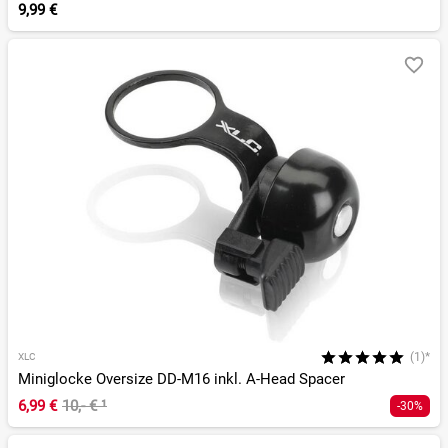
9,99 €
(1)*
XLC
Miniglocke Oversize DD-M16 inkl. A-Head Spacer
6,99 €
10,- €
¹
-30%