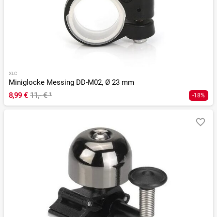
XLC
Miniglocke Messing DD-M02, Ø 23 mm
8,99 €
11,- €
¹
-18%