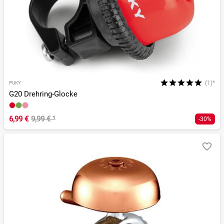
(1)*
PUKY
G20 Drehring-Glocke
6,99 €
9,99 €
¹
-30%