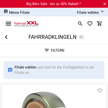
Big Bike Sale - bis zu 50% Rabatt ⁴
Meine Filiale
Filiale wählen
FAHRRADKLINGELN
85
Sortieren nach
FILTERN
RELEVANZ
BESTSELLER
ERSPARNIS IN %
N
Filiale wählen
und sieh dir die Verfügbarkeit in der
Filiale an