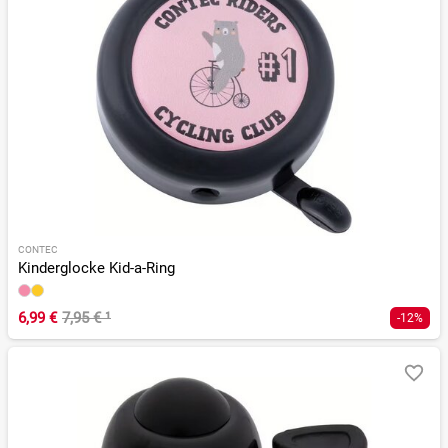
CONTEC
Kinderglocke Kid-a-Ring
6,99 €
7,95 €
¹
-12%