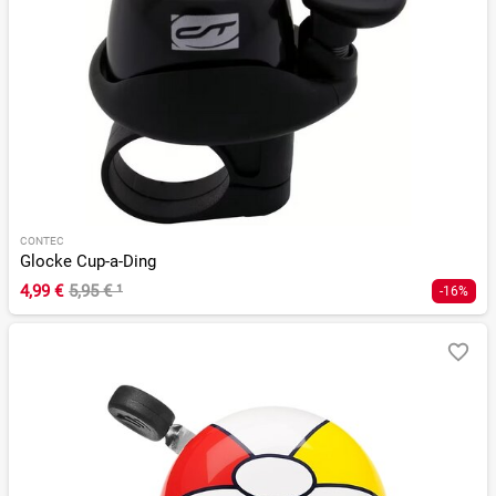
CONTEC
Glocke Cup-a-Ding
4,99 €
5,95 €
¹
-16%