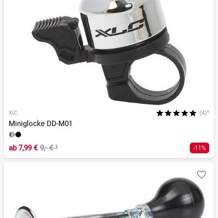
(4)*
XLC
Miniglocke DD-M01
ab
7,99 €
9,- €
¹
-11%