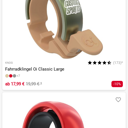
(173)*
KNOG
Fahrradklingel Oi Classic Large
+7
ab
17,99 €
19,99 €
¹
-10%