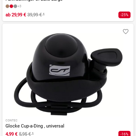
+3
ab
29,99 €
39,99 €
¹
-25%
CONTEC
Glocke Cup-a-Ding , universal
4,99 €
5,95 €
¹
-16%