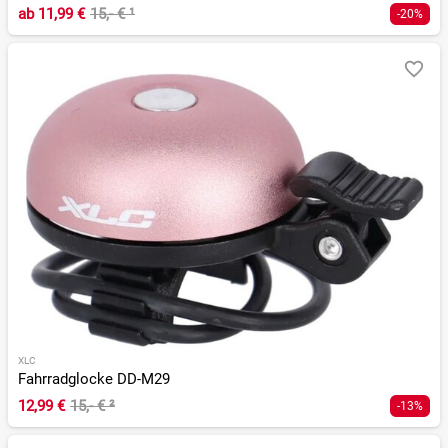
ab
11,99 €
15,- €
¹
-20%
XLC
Fahrradglocke DD-M29
12,99 €
15,- €
²
-13%