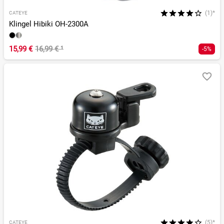
(1)*
CATEYE
Klingel Hibiki OH-2300A
15,99 €
16,99 €
¹
-5%
(5)*
CATEYE