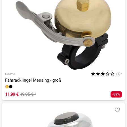
(1)*
LUNIVO
Fahrradklingel Messing - groß
11,99 €
19,95 €
¹
-39%