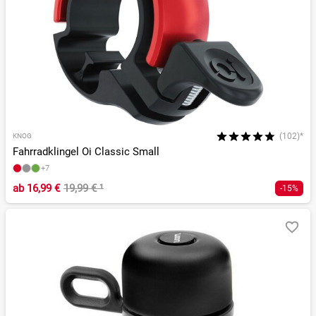
(102)*
KNOG
Fahrradklingel Oi Classic Small
+7
ab
16,99 €
19,99 €
¹
-15%