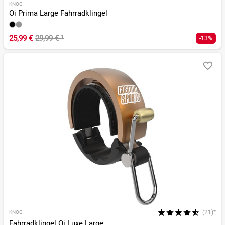
KNOG
Oi Prima Large Fahrradklingel
25,99 €
29,99 €
¹
-13%
(21)*
KNOG
Fahrradklingel Oi Luxe Large