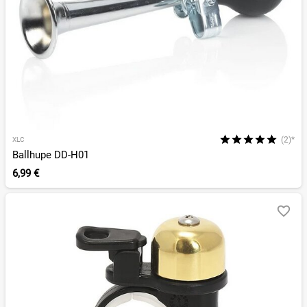
(2)*
XLC
Ballhupe DD-H01
6,99 €