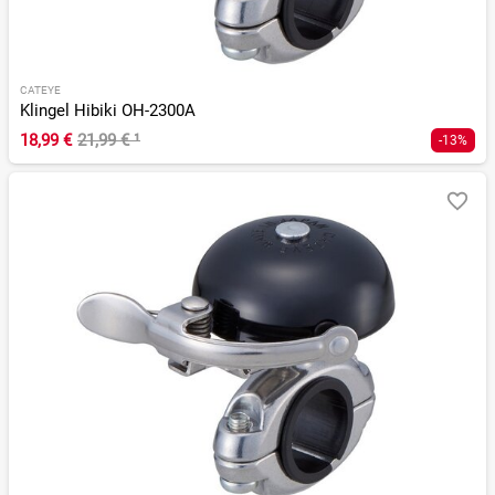
CATEYE
Klingel Hibiki OH-2300A
18,99 €
21,99 €
¹
-13%