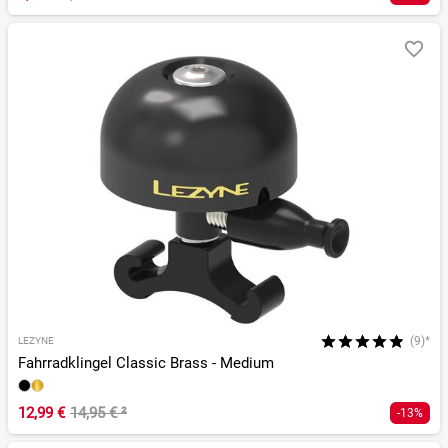
(9)*
LEZYNE
Fahrradklingel Classic Brass - Medium
12,99 €
14,95 €
²
-13%