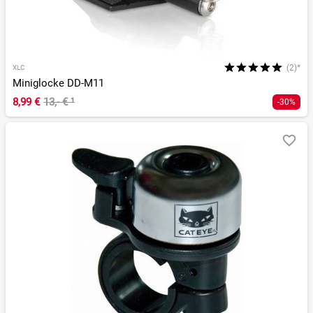
(2)*
XLC
Miniglocke DD-M11
8,99 €
13,- €
¹
-30%