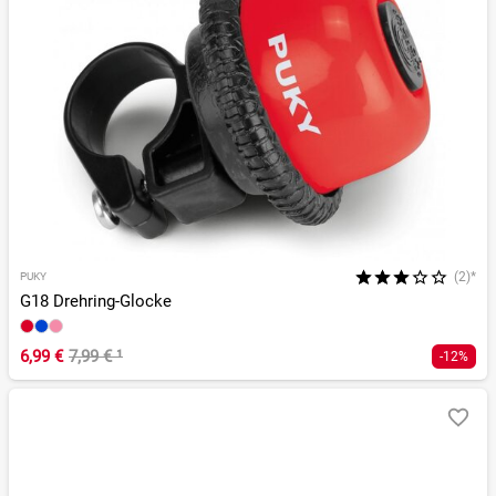
(2)*
PUKY
G18 Drehring-Glocke
6,99 €
7,99 €
¹
-12%