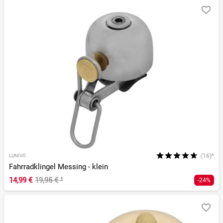
(16)*
LUNIVO
Fahrradklingel Messing - klein
14,99 €
19,95 €
¹
-24%