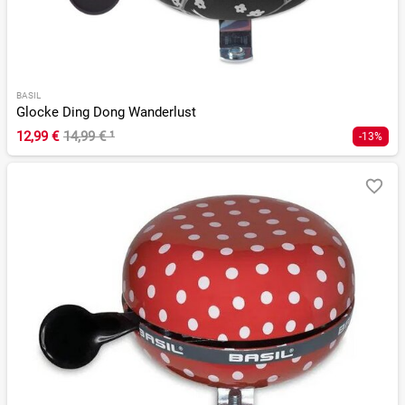
BASIL
Glocke Ding Dong Wanderlust
12,99 €
14,99 €
¹
-13%