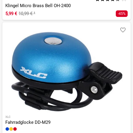
Klingel Micro Brass Bell OH-2400
5,99 €
10,99 €
¹
-45%
XLC
Fahrradglocke DD-M29