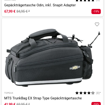
(9)*
Gepäckträgertasche Odin, inkl. Snapit Adapter
67,99 €
84,95 €
²
-19%
(8)*
TOPEAK
MTS TrunkBag EX Strap Type Gepäckträgertasche
41,99 €
69,95 €
²
-39%