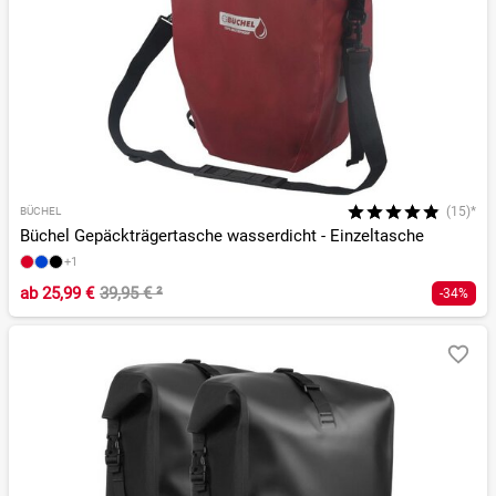
(15)*
BÜCHEL
Büchel Gepäckträgertasche wasserdicht - Einzeltasche
+1
ab
25,99 €
39,95 €
²
-34%