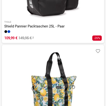
THULE
Shield Pannier Packtaschen 25L - Paar
109,99 €
149,95 €
¹
-26%