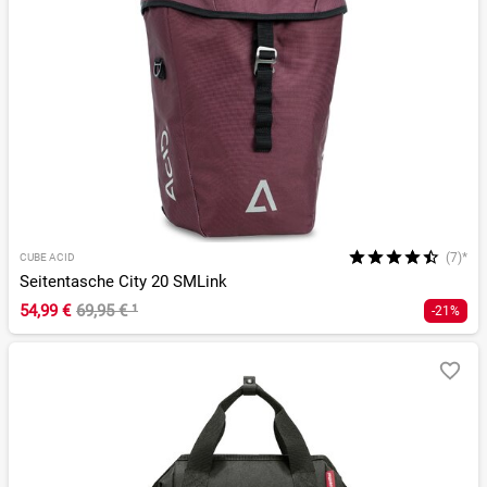
(7)*
CUBE ACID
Seitentasche City 20 SMLink
54,99 €
69,95 €
¹
-21%