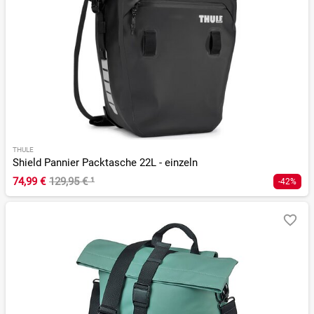
THULE
Shield Pannier Packtasche 22L - einzeln
74,99 €
129,95 €
¹
-42%