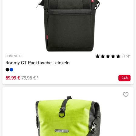
(16)*
REISENTHEL
Roomy GT Packtasche - einzeln
59,99 €
79,95 €
¹
-24%