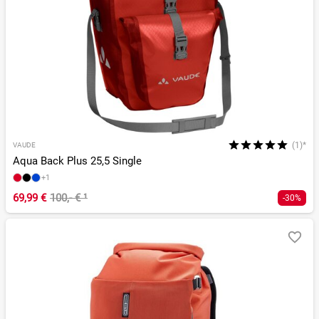
(1)*
VAUDE
Aqua Back Plus 25,5 Single
+1
69,99 €
100,- €
¹
-30%