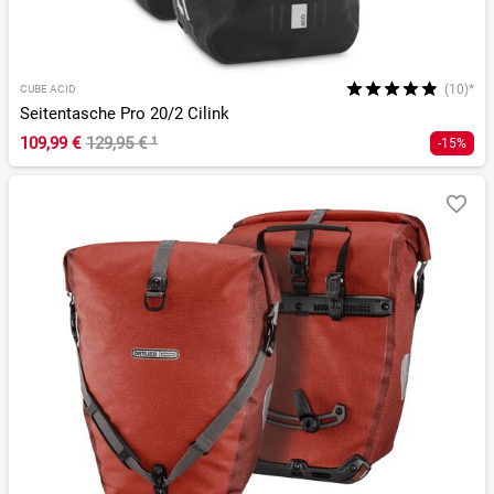
(10)*
CUBE ACID
Seitentasche Pro 20/2 Cilink
109,99 €
129,95 €
¹
-15%