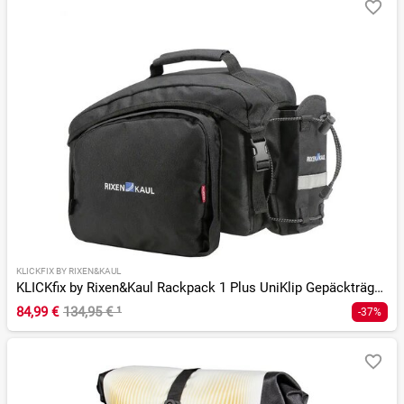
KLICKFIX BY RIXEN&KAUL
KLICKfix by Rixen&Kaul Rackpack 1 Plus UniKlip Gepäckträgertasche
84,99 €
134,95 €
¹
-37%