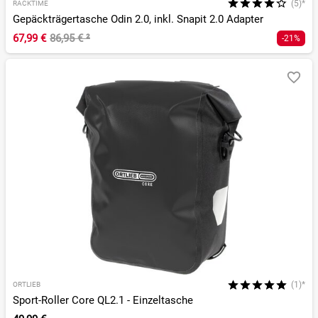
(5)*
RACKTIME
Gepäckträgertasche Odin 2.0, inkl. Snapit 2.0 Adapter
67,99 €
86,95 €
²
-21%
(1)*
ORTLIEB
Sport-Roller Core QL2.1 - Einzeltasche