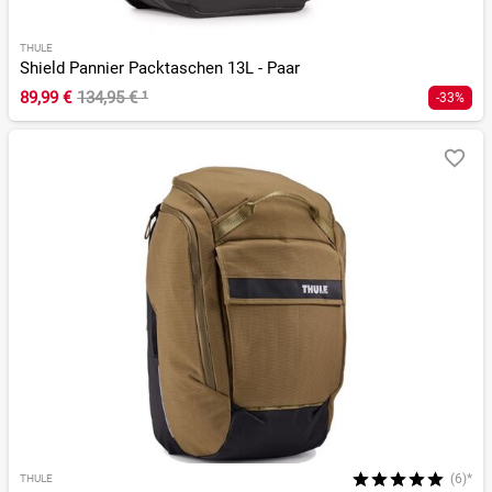
THULE
Shield Pannier Packtaschen 13L - Paar
89,99 €
134,95 €
¹
-33%
(6)*
THULE