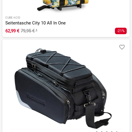
CUBE ACID
Seitentasche City 10 All In One
62,99 €
79,95 €
¹
-21%