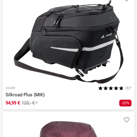
(8)*
VAUDE
Silkroad Plus (MIK)
94,99 €
120,- €
¹
-20%