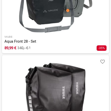
VAUDE
Aqua Front 28 - Set
89,99 €
140,- €
¹
-35%