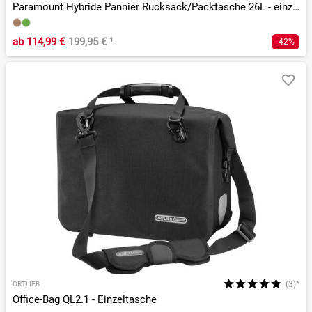
Paramount Hybride Pannier Rucksack/Packtasche 26L - einzeln
ab
114,99 €
199,95 €
¹
-42%
(3)*
ORTLIEB
Office-Bag QL2.1 - Einzeltasche