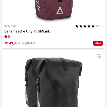
(21)*
CUBE ACID
Seitentasche City 15 SMLink
ab
49,99 €
59,95 €
¹
-16%