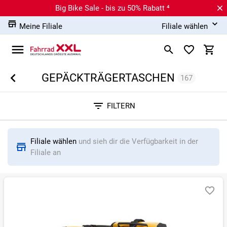
Big Bike Sale - bis zu 50% Rabatt ⁴
Meine Filiale
Filiale wählen
GEPÄCKTRÄGERTASCHEN
167
Sortieren nach
FILTERN
RELEVANZ
BESTSELLER
ERSPARNIS IN %
N
Filiale wählen
und sieh dir die Verfügbarkeit in der
Filiale an