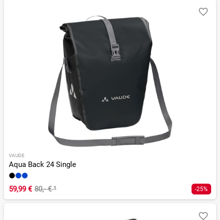
VAUDE
Aqua Back 24 Single
59,99 €
80,- €
¹
-25%