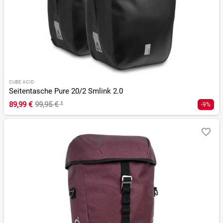
CUBE ACID
Seitentasche Pure 20/2 Smlink 2.0
89,99 €
99,95 €
¹
-9%