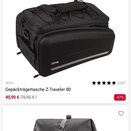
(24)*
ZEFAL
Gepäckträgertasche Z-Traveler 80
49,99 €
79,95 €
¹
-37%