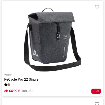
VAUDE
ReCycle Pro 22 Single
ab
64,99 €
100,- €
¹
-35%