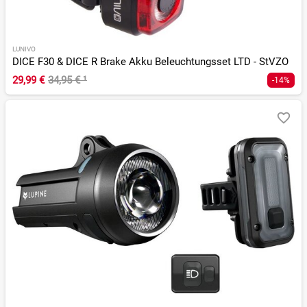
LUNIVO
DICE F30 & DICE R Brake Akku Beleuchtungsset LTD - StVZO
29,99 €
34,95 €
¹
-14%