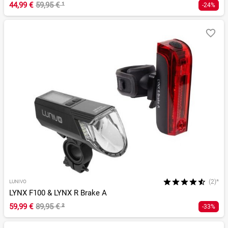
44,99 €
59,95 €
¹
-24%
(2)*
LUNIVO
LYNX F100 & LYNX R Brake A
59,99 €
89,95 €
²
-33%