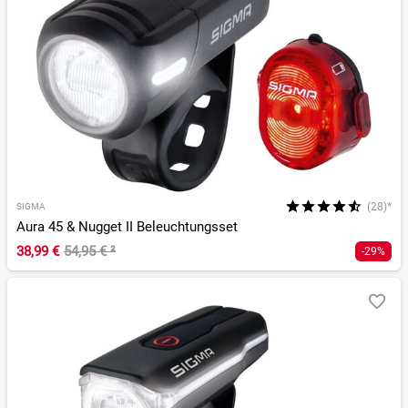
(28)*
SIGMA
Aura 45 & Nugget II Beleuchtungsset
38,99 €
54,95 €
²
-29%