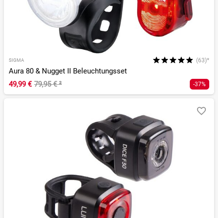
(63)*
SIGMA
Aura 80 & Nugget II Beleuchtungsset
49,99 €
79,95 €
²
-37%