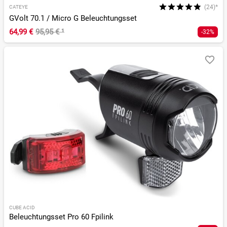
(24)*
CATEYE
GVolt 70.1 / Micro G Beleuchtungsset
64,99 €
95,95 €
¹
-32%
CUBE ACID
Beleuchtungsset Pro 60 Fpilink