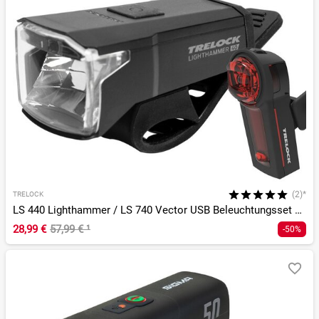
(2)*
TRELOCK
LS 440 Lighthammer / LS 740 Vector USB Beleuchtungsset StVZO
28,99 €
57,99 €
¹
-50%