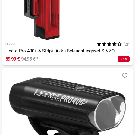
(2)*
LEZYNE
Hecto Pro 400+ & Strip+ Akku Beleuchtungsset StVZO
69,99 €
94,95 €
²
-26%