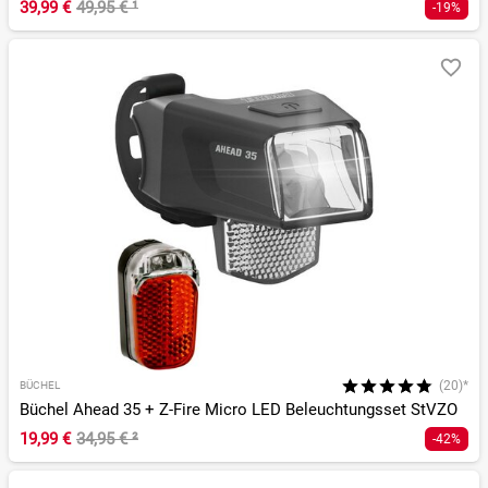
39,99 €
49,95 €
¹
-19%
(20)*
BÜCHEL
Büchel Ahead 35 + Z-Fire Micro LED Beleuchtungsset StVZO
19,99 €
34,95 €
²
-42%