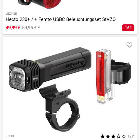
LEZYNE
Hecto 230+ / + Femto USBC Beleuchtungsset StVZO
49,99 €
59,95 €
²
-16%
(2)*
KNOG