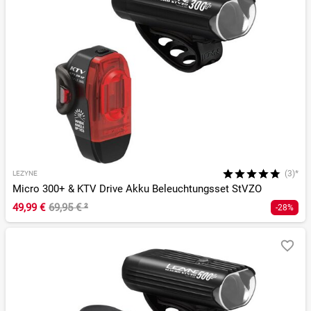
(3)*
LEZYNE
Micro 300+ & KTV Drive Akku Beleuchtungsset StVZO
49,99 €
69,95 €
²
-28%