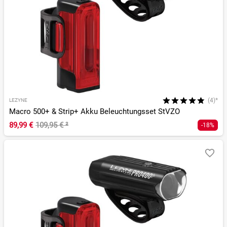
(4)*
LEZYNE
Macro 500+ & Strip+ Akku Beleuchtungsset StVZO
89,99 €
109,95 €
²
-18%