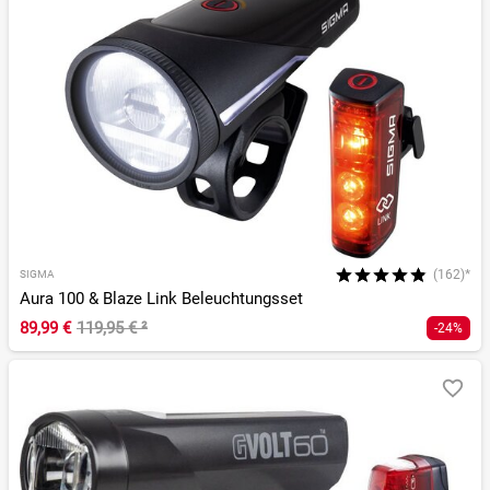
(162)*
SIGMA
Aura 100 & Blaze Link Beleuchtungsset
89,99 €
119,95 €
²
-24%