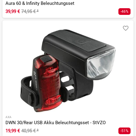
Aura 60 & Infinity Beleuchtungsset
39,99 €
74,95 €
²
-46%
AXA
DWN 30/Rear USB Akku Beleuchtungsset - StVZO
19,99 €
40,95 €
²
-51%