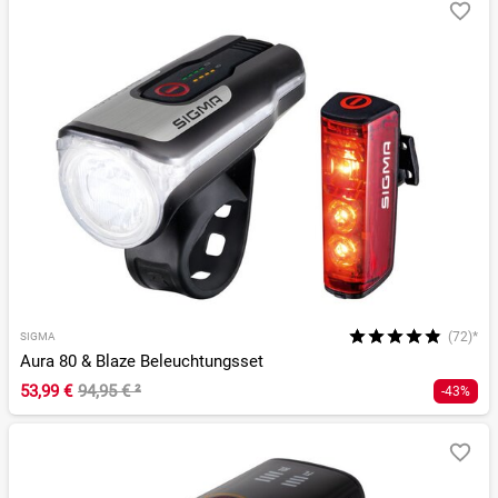
(72)*
SIGMA
Aura 80 & Blaze Beleuchtungsset
53,99 €
94,95 €
²
-43%