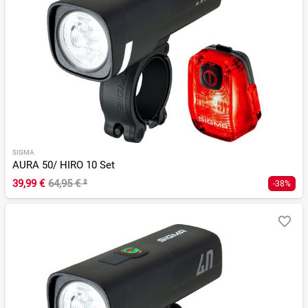
SIGMA
AURA 50/ HIRO 10 Set
39,99 €
64,95 €
²
-38%