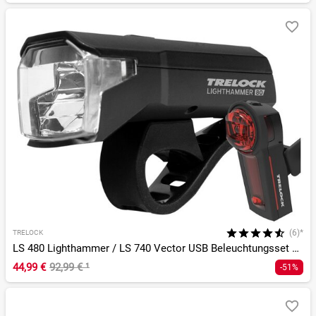
(6)*
TRELOCK
LS 480 Lighthammer / LS 740 Vector USB Beleuchtungsset StVZO
44,99 €
92,99 €
¹
-51%