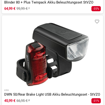
Blinder 80 + Plus Twinpack Akku Beleuchtungsset StVZO
64,99 €
99,99 €
¹
-35%
AXA
DWN 50/Rear Brake Light USB Akku Beleuchtungsset - StVZO
45,99 €
66,95 €
²
-31%