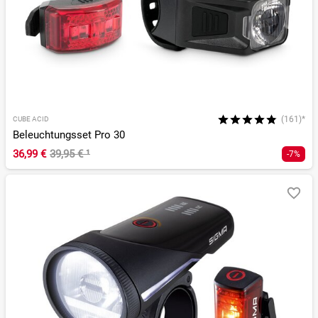
(161)*
CUBE ACID
Beleuchtungsset Pro 30
36,99 €
39,95 €
¹
-7%