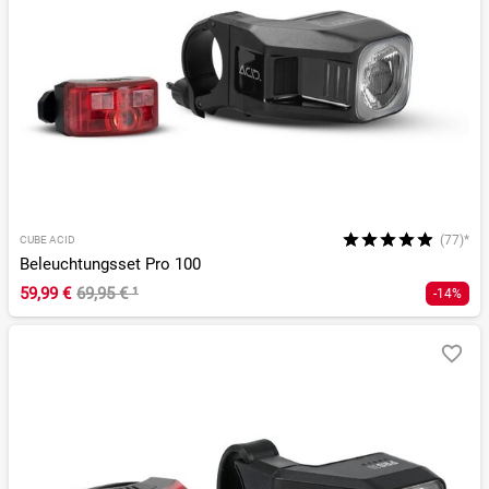
(77)*
CUBE ACID
Beleuchtungsset Pro 100
59,99 €
69,95 €
¹
-14%