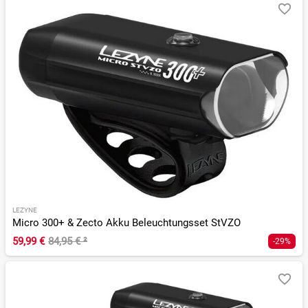
LEZYNE
Micro 300+ & Zecto Akku Beleuchtungsset StVZO
59,99 €
84,95 €
²
-29%