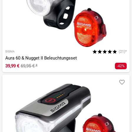
(21)*
SIGMA
Aura 60 & Nugget II Beleuchtungsset
39,99 €
69,95 €
²
-42%