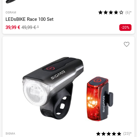
(6)*
OSRAM
LEDsBIKE Race 100 Set
39,99 €
49,99 €
¹
-20%
(23)*
SIGMA