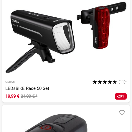
(11)*
OSRAM
LEDsBIKE Race 50 Set
19,99 €
24,99 €
¹
-20%