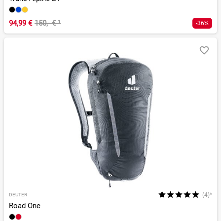
94,99 €
150,- €
¹
-36%
(4)*
DEUTER
Road One