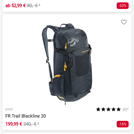
ab
52,99 €
80,- €
¹
-33%
(8)*
EVOC
FR Trail Blackline 20
199,99 €
240,- €
¹
-16%