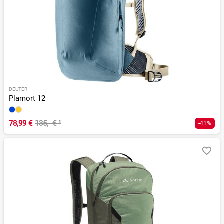
DEUTER
Plamort 12
78,99 €
135,- €
¹
-41%