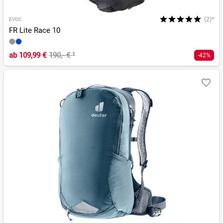
(2)*
EVOC
FR Lite Race 10
ab
109,99 €
190,- €
¹
-42%