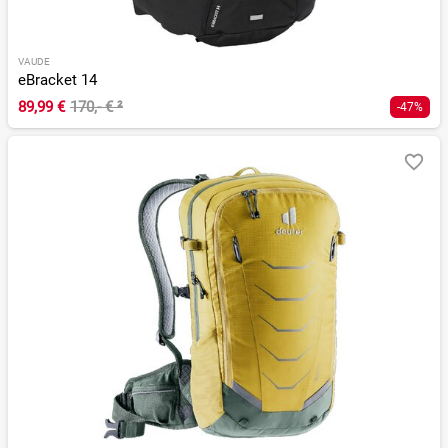
VAUDE
eBracket 14
89,99 €
170,- €
²
-47%