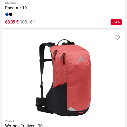
DEUTER
Race Air 10
68,99 €
105,- €
¹
-34%
VAUDE
Women Trailvent 10