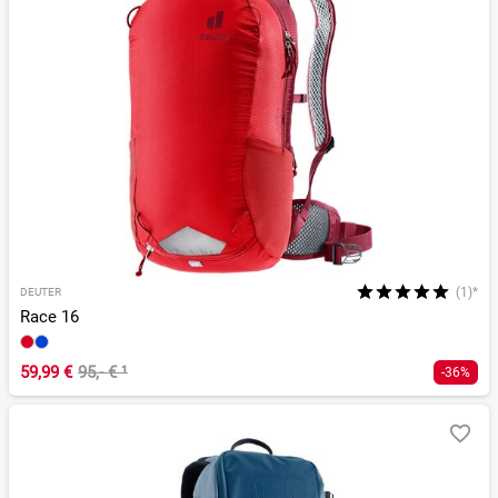
(1)*
DEUTER
Race 16
59,99 €
95,- €
¹
-36%