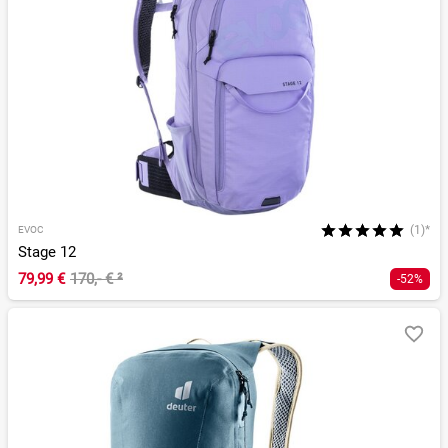
(1)*
EVOC
Stage 12
79,99 €
170,- €
²
-52%