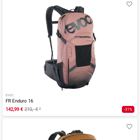
EVOC
FR Enduro 16
142,99 €
210,- €
¹
-31%