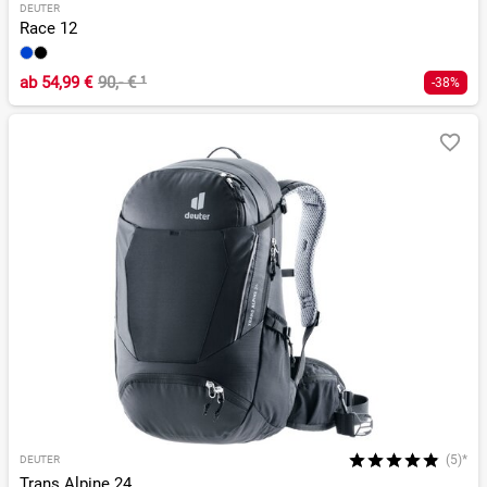
DEUTER
Race 12
ab
54,99 €
90,- €
¹
-38%
(5)*
DEUTER
Trans Alpine 24