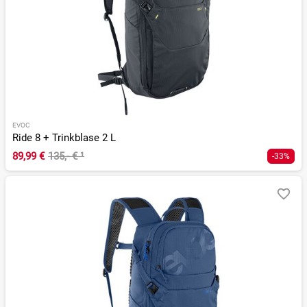
EVOC
Ride 8 + Trinkblase 2 L
89,99 €
135,- €
¹
-33%