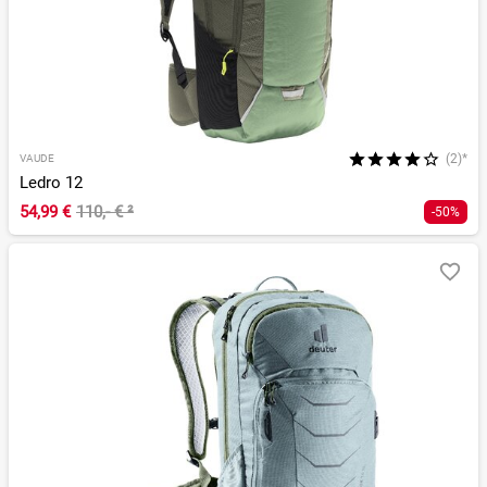
(2)*
VAUDE
Ledro 12
54,99 €
110,- €
²
-50%