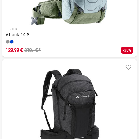
DEUTER
Attack 14 SL
129,99 €
210,- €
²
-38%