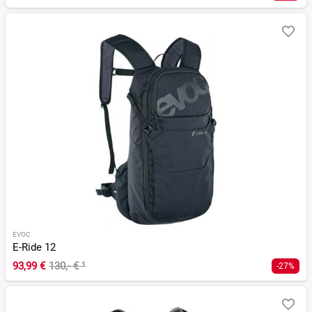
EVOC
E-Ride 12
93,99 €
130,- €
¹
-27%