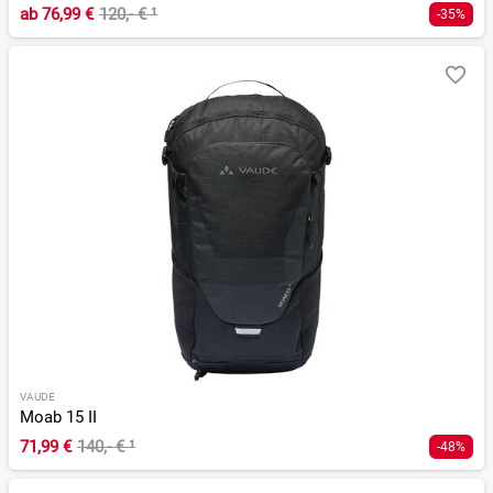
ab
76,99 €
120,- €
¹
-35%
VAUDE
Moab 15 II
71,99 €
140,- €
¹
-48%