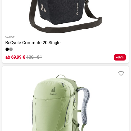
VAUDE
ReCycle Commute 20 Single
ab
69,99 €
130,- €
¹
-46%