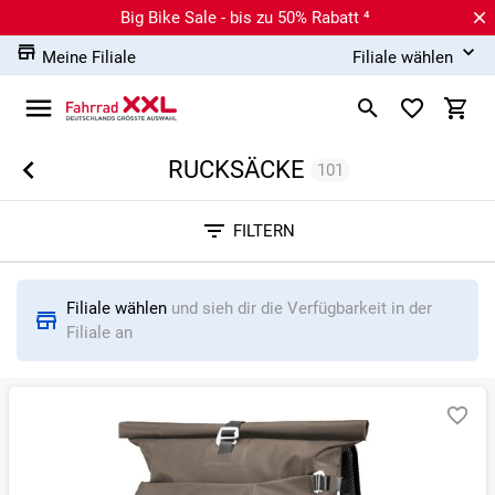
Big Bike Sale - bis zu 50% Rabatt ⁴
Meine Filiale
Filiale wählen
RUCKSÄCKE
101
Sortieren nach
FILTERN
RELEVANZ
BESTSELLER
ERSPARNIS IN %
N
Filiale wählen
und sieh dir die Verfügbarkeit in der
Filiale an