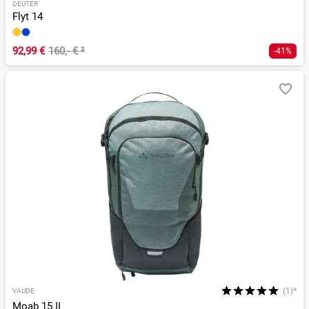
DEUTER
Flyt 14
92,99 €
160,- €
²
-41%
(1)*
VAUDE
Moab 15 II