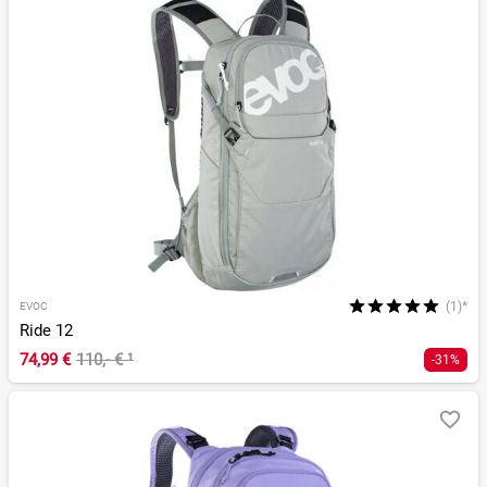
(1)*
EVOC
Ride 12
74,99 €
110,- €
¹
-31%