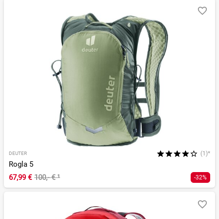
(1)*
DEUTER
Rogla 5
67,99 €
100,- €
¹
-32%