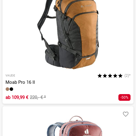
(2)*
VAUDE
Moab Pro 16 II
ab
109,99 €
220,- €
²
-50%