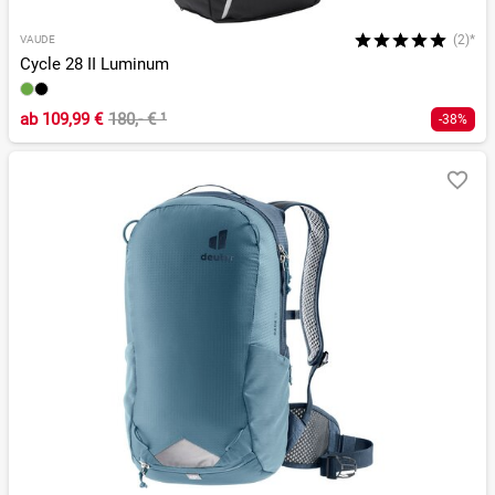
(2)*
VAUDE
Cycle 28 II Luminum
ab
109,99 €
180,- €
¹
-38%