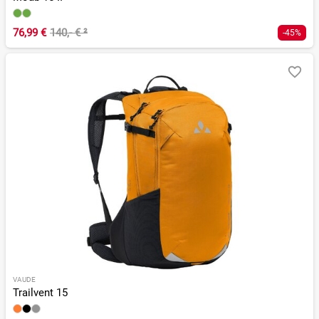
76,99 €
140,- €
²
-45%
VAUDE
Trailvent 15