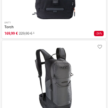
UNIT1
Torch
169,99 €
229,90 €
¹
-26%