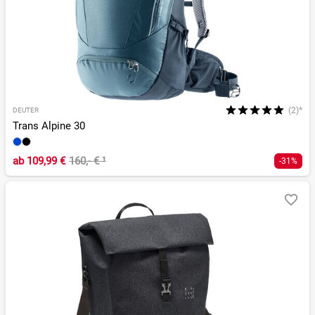
(2)*
DEUTER
Trans Alpine 30
ab
109,99 €
160,- €
¹
-31%