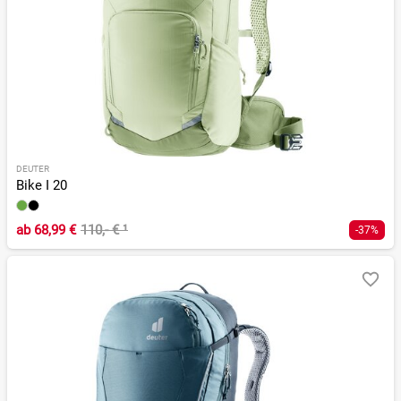
DEUTER
Bike I 20
ab
68,99 €
110,- €
¹
-37%