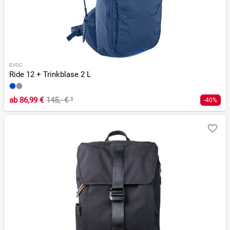
EVOC
Ride 12 + Trinkblase 2 L
ab
86,99 €
145,- €
¹
-40%