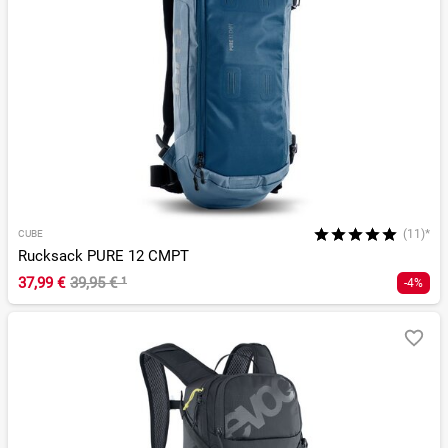
(11)*
CUBE
Rucksack PURE 12 CMPT
37,99 €
39,95 €
¹
-4%