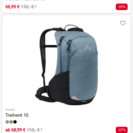
66,99 €
110,- €
¹
-39%
VAUDE
Trailvent 10
ab
68,99 €
110,- €
¹
-37%