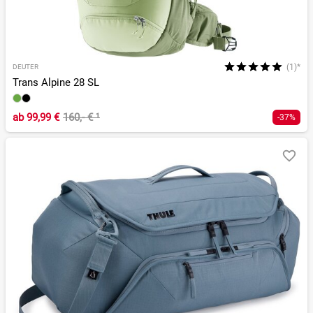
(1)*
DEUTER
Trans Alpine 28 SL
ab
99,99 €
160,- €
¹
-37%