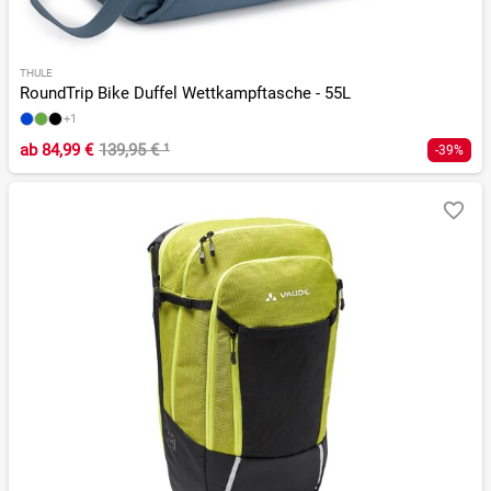
THULE
RoundTrip Bike Duffel Wettkampftasche - 55L
+1
ab
84,99 €
139,95 €
¹
-39%