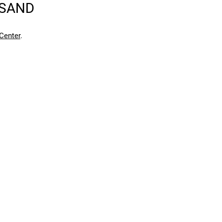
RSAND
en kann. Einen Fehler gefunden?
Hier melden.
en kann. Einen Fehler gefunden?
Hier melden.
Center
.