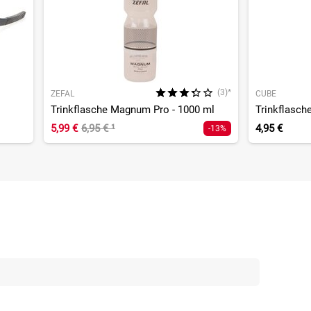
(3)*
ZEFAL
CUBE
Trinkflasche Magnum Pro - 1000 ml
Trinkflasch
5,99 €
6,95 €
¹
4,95 €
-13%