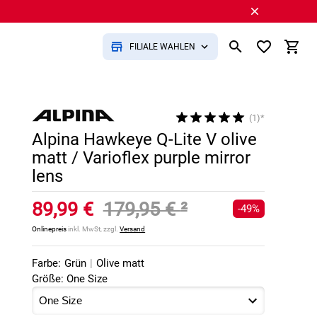
FILIALE WÄHLEN
(1)*
Alpina Hawkeye Q-Lite V olive
matt / Varioflex purple mirror
lens
89,99 €
179,95 €
²
-49%
Onlinepreis
inkl. MwSt, zzgl.
Versand
Farbe:
Grün
|
Olive matt
Größe: One Size