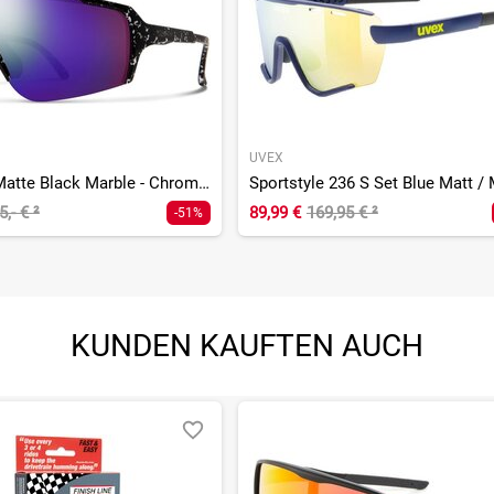
UVEX
Flywheel Matte Black Marble - ChromaPop Violet Mirror
5,- €
²
89,99 €
169,95 €
²
-51%
KUNDEN KAUFTEN AUCH