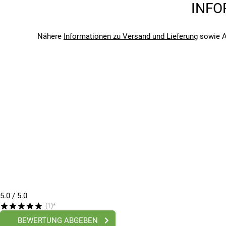
INFO
2024
Bitte beachte, dass es zu Abweichungen zwischen den 
Bitte beachte, dass es zu Abweichungen zwischen den 
Nähere
Informationen zu Versand und Lieferung
sowie A
5.0
/ 5.0
(1)*
BEWERTUNG ABGEBEN