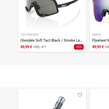
100 PERCENT
SMITH
Glendale Soft Tact Black / Smoke Lens
89,99 €
139,- €
²
89,99 €
18
-35%