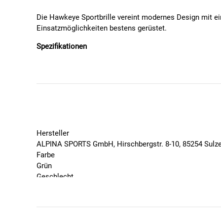
Die Hawkeye Sportbrille vereint modernes Design mit eine
Einsatzmöglichkeiten bestens gerüstet.
Spezifikationen
Mit Q-LITE V (kotrastverstärkend und selbsttönen
Hydrophobic-Beschichtung (klare Sicht und Fogst
Individuelle Anpassung durch verstellbare Nasenfl
Komfortabler Sitz des Rahmens durch 2-Kompone
100% UV-A, -B, -C-Schutz
Lieferumfang: 1 x Sportbrille Hawkeye Q-Lite V
Hersteller
ALPINA SPORTS GmbH, Hirschbergstr. 8-10, 85254 Sulz
Farbe
Grün
Geschlecht
Unisex
Marke
Alpina
Saison