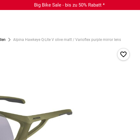
Big Bike Sale - bis zu 50% Rabatt ⁴
llen
Alpina Hawkeye Q-Lite V olive matt / Varioflex purple mirror lens