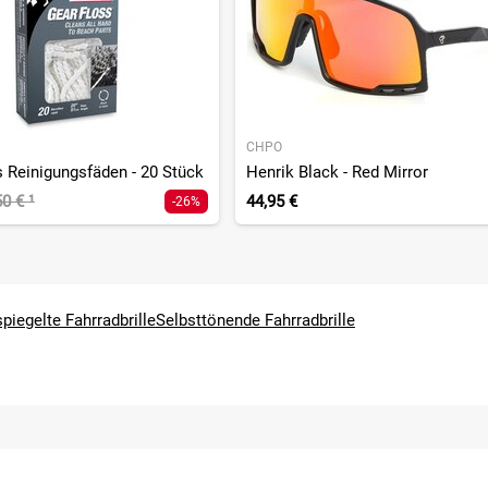
CHPO
s Reinigungsfäden - 20 Stück
Henrik Black - Red Mirror
50 €
¹
44,95 €
-26%
piegelte Fahrradbrille
Selbsttönende Fahrradbrille