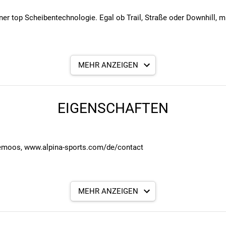
r top Scheibentechnologie. Egal ob Trail, Straße oder Downhill, mit
MEHR ANZEIGEN
d ausgestattet
op)
ügel
nten Design
EIGENSCHAFTEN
emoos, www.alpina-sports.com/de/contact
MEHR ANZEIGEN