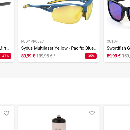
RUDY PROJECT
OUTOF
Sportstyle 236 S Set Blue Matt / Mirror Yellow
Sydus Multilaser Yellow - Pacific Blue Matte
89,99 €
139,95 €
¹
89,99 €
159,
-47%
-35%