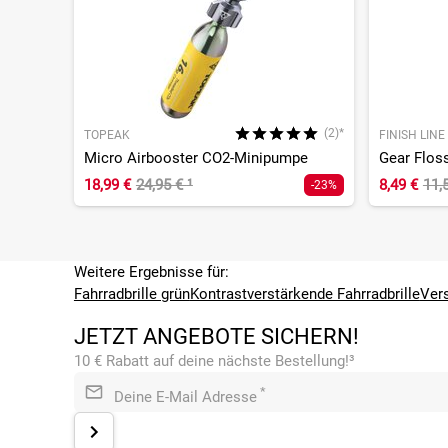
(2)*
TOPEAK
FINISH LINE
Micro Airbooster CO2-Minipumpe
Gear Flos
18,99 €
24,95 €
¹
8,49 €
11,
-23%
Weitere Ergebnisse für:
Fahrradbrille grün
Kontrastverstärkende Fahrradbrille
Vers
JETZT ANGEBOTE SICHERN!
10 € Rabatt auf deine nächste Bestellung!³
*
Deine E-Mail Adresse