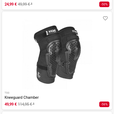
24,99 €
49,99 €
²
-50%
TSG
Kneeguard Chamber
49,99 €
114,95 €
²
-56%