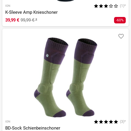
(1)*
ION
K-Sleeve Amp Knieschoner
39,99 €
99,99 €
²
-60%
(3)*
ION
BD-Sock Schienbeinschoner