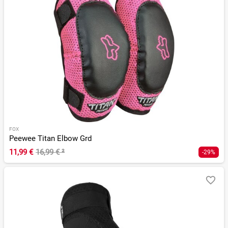
FOX
Peewee Titan Elbow Grd
11,99 €
16,99 €
²
-29%