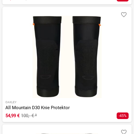
OAKLEY
All Mountain D30 Knie Protektor
54,99 €
100,- €
²
-45%