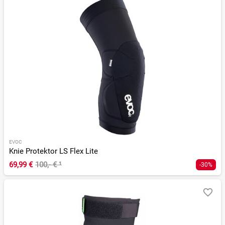
EVOC
Knie Protektor LS Flex Lite
69,99 €
100,- €
¹
-30%