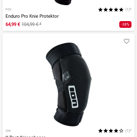
(1)*
FOX
Enduro Pro Knie Protektor
64,99 €
104,99 €
²
-38%
(1)*
ION