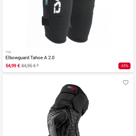
TSG
Elbowguard Tahoe A 2.0
54,99 €
84,95 €
²
-35%