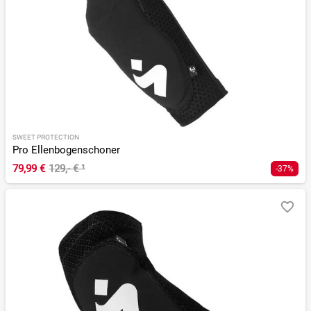
SWEET PROTECTION
Pro Ellenbogenschoner
79,99 €
129,- €
¹
-37%