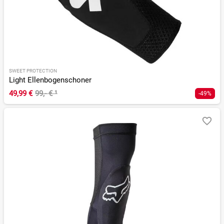
SWEET PROTECTION
Light Ellenbogenschoner
49,99 €
99,- €
¹
-49%