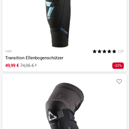
(1)*
7IDP
Transition Ellenbogenschützer
49,99 €
74,95 €
²
-33%