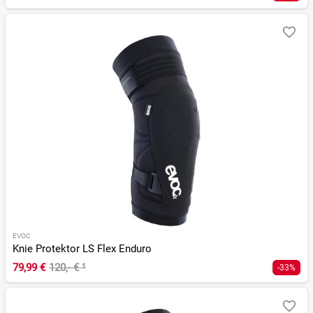
EVOC
Knie Protektor LS Flex Enduro
79,99 €
120,- €
¹
-33%