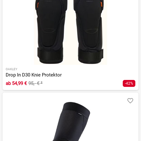
OAKLEY
Drop In D30 Knie Protektor
ab
54,99 €
95,- €
²
-42%