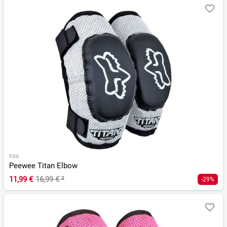
FOX
Peewee Titan Elbow
11,99 €
16,99 €
²
-29%