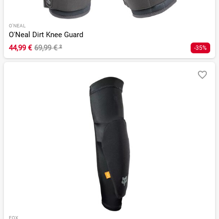
O'NEAL
O'Neal Dirt Knee Guard
44,99 €
69,99 €
²
-35%
FOX