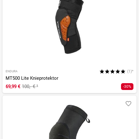
(1)*
ENDURA
MT500 Lite Knieprotektor
69,99 €
100,- €
¹
-30%