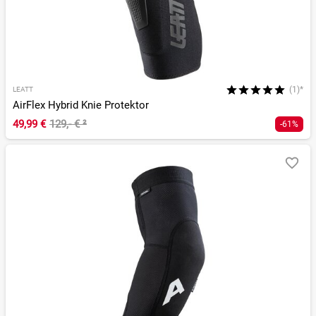
(1)*
LEATT
AirFlex Hybrid Knie Protektor
49,99 €
129,- €
²
-61%