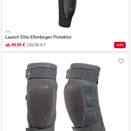
FOX
Launch Elite Ellenbogen Protektor
ab
49,99 €
139,99 €
²
-64%