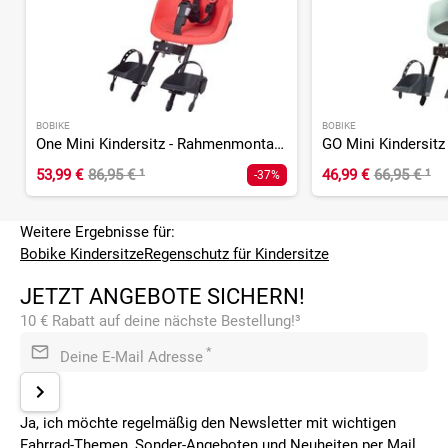
BOBIKE
BOBIKE
One Mini Kindersitz - Rahmenmontage vorn
53,99 €
86,95 €
¹
46,99 €
66,95 €
¹
-37%
Weitere Ergebnisse für:
Bobike Kindersitze
Regenschutz für Kindersitze
JETZT ANGEBOTE SICHERN!
10 € Rabatt auf deine nächste Bestellung!³
*
Deine E-Mail Adresse
Ja, ich möchte regelmäßig den Newsletter mit wichtigen
Fahrrad-Themen, Sonder-Angeboten und Neuheiten per Mail