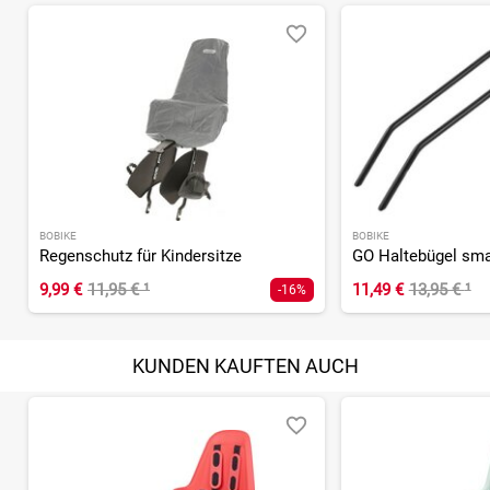
BOBIKE
BOBIKE
Regenschutz für Kindersitze
GO Haltebügel sma
9,99 €
11,95 €
¹
11,49 €
13,95 €
¹
-16%
KUNDEN KAUFTEN AUCH