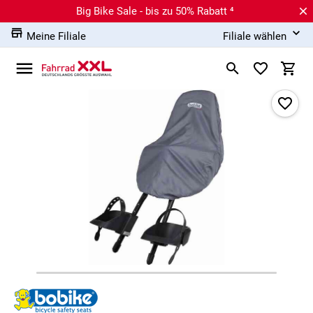
Big Bike Sale - bis zu 50% Rabatt ⁴
Meine Filiale
Filiale wählen