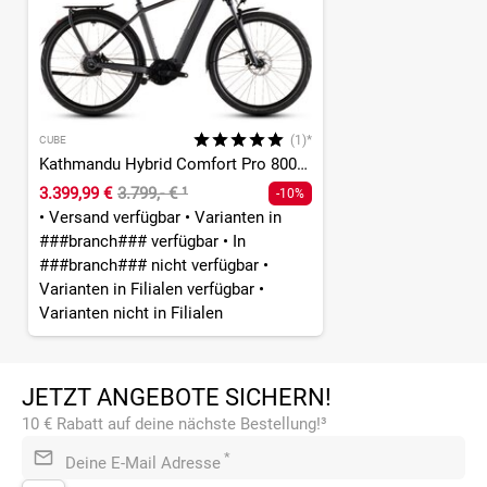
(1)*
CUBE
Kathmandu Hybrid Comfort Pro 800 - 800 Wh - 28 Zoll - Diamant - 2026
3.399,99 €
3.799,- €
¹
-10%
•
Versand verfügbar
•
Varianten in
###branch### verfügbar
•
In
###branch### nicht verfügbar
•
Varianten in Filialen verfügbar
•
Varianten nicht in Filialen
JETZT ANGEBOTE SICHERN!
10 € Rabatt auf deine nächste Bestellung!³
*
Deine E-Mail Adresse