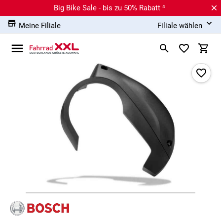
Big Bike Sale - bis zu 50% Rabatt ⁴
Meine Filiale
Filiale wählen