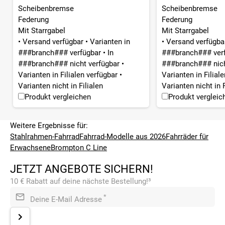
Scheibenbremse
Scheibenbremse
Federung
Federung
Mit Starrgabel
Mit Starrgabel
•
Versand verfügbar
•
Varianten in
•
Versand verfügb
###branch### verfügbar
•
In
###branch### ver
###branch### nicht verfügbar
•
###branch### nich
Varianten in Filialen verfügbar
•
Varianten in Filial
Varianten nicht in Filialen
Varianten nicht in F
Produkt vergleichen
Produkt vergleic
Weitere Ergebnisse für:
Stahlrahmen-Fahrrad
Fahrrad-Modelle aus 2026
Fahrräder für
Erwachsene
Brompton C Line
JETZT ANGEBOTE SICHERN!
10 € Rabatt auf deine nächste Bestellung!³
*
Deine E-Mail Adresse