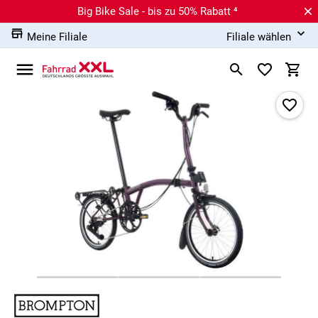
Big Bike Sale - bis zu 50% Rabatt ⁴
Meine Filiale
Filiale wählen