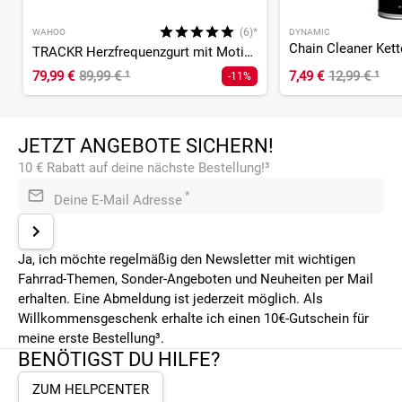
(6)*
WAHOO
DYNAMIC
TRACKR Herzfrequenzgurt mit Motion & Memory
79,99 €
89,99 €
¹
7,49 €
12,99 €
¹
-11%
JETZT ANGEBOTE SICHERN!
10 € Rabatt auf deine nächste Bestellung!³
*
Deine E-Mail Adresse
Ja, ich möchte regelmäßig den Newsletter mit wichtigen
Fahrrad-Themen, Sonder-Angeboten und Neuheiten per Mail
erhalten. Eine Abmeldung ist jederzeit möglich. Als
Willkommensgeschenk erhalte ich einen 10€-Gutschein für
meine erste Bestellung³.
BENÖTIGST DU HILFE?
ZUM HELPCENTER