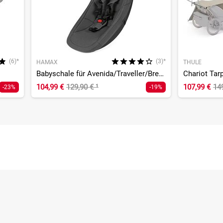
(6)*
(3)*
HAMAX
THULE
Babyschale für Avenida/Traveller/Breeze/Coccon/Outback
Chariot Tar
104,99 €
129,90 €
¹
107,99 €
14
-23%
-19%