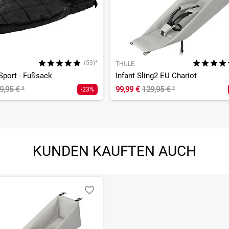
(53)*
THULE
Sport - Fußsack
Infant Sling2 EU Chariot
9,95 €
¹
99,99 €
129,95 €
¹
-23%
KUNDEN KAUFTEN AUCH