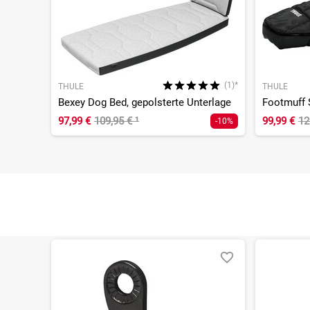
(1)*
THULE
THULE
Bexey Dog Bed, gepolsterte Unterlage
Footmuff 
97,99 €
109,95 €
¹
99,99 €
12
-10%