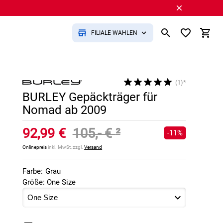
FILIALE WÄHLEN
(1)*
BURLEY Gepäckträger für
Nomad ab 2009
92,99 €
105,- €
²
-11%
Onlinepreis
inkl. MwSt, zzgl.
Versand
Farbe:
Grau
Größe: One Size