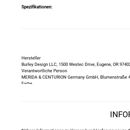
Spezifikationen:
Beladungslimit (nur Rack): 9,07kg
Beladungslimit (Hänger und Rack): 45kg
Gewicht Rack: 1,08kg
Maße: 71,1 x 10,1 x 60,9 cm
Material: Aluminium
Hersteller
Burley Design LLC, 1500 Westec Drive, Eugene, OR 97402
Verantwortliche Person
MERIDA & CENTURION Germany GmbH, Blumenstraße 49-5
Farbe
Grau
Geschlecht
Unisex
Marke
INFO
BURLEY
Saison
2024