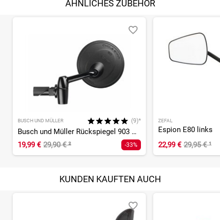
ÄHNLICHES ZUBEHÖR
(9)*
BUSCH UND MÜLLER
ZEFAL
Espion E80 links
Busch und Müller Rückspiegel 903 Cycle Star 80
19,99 €
29,90 €
²
22,99 €
29,95 €
¹
-33%
KUNDEN KAUFTEN AUCH