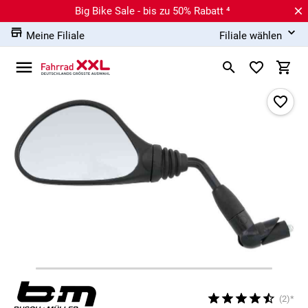
Big Bike Sale - bis zu 50% Rabatt ⁴
Meine Filiale
Filiale wählen
(2)*