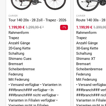
CARVER
CARVER
Tour 140 20s - 28 Zoll - Trapez - 2026
Route 140 30s - 28 
1.199,99 €
1.299,99 €
¹
1.199,99 €
1.399,9
-7%
Rahmenform
Rahmenform
Trapez
Trapez
Anzahl Gänge
Anzahl Gänge
20-Gang Kette
30-Gang Kette
Schaltung
Schaltung
Shimano Cues
Shimano XT
Bremsart
Bremsart
Scheibenbremse
Scheibenbremse
Federung
Federung
Mit Federung
Mit Federung
•
Versand verfügbar
•
Varianten in
•
Versand verfügb
###branch### verfügbar
•
In
###branch### ver
###branch### nicht verfügbar
•
###branch### nich
Varianten in Filialen verfügbar
•
Varianten in Filial
Varianten nicht in Filialen
Varianten nicht in F