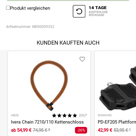
Produkt vergleichen
Artikelnummer:
M000009352
KUNDEN KAUFTEN AUCH
(66)*
ABUS
SHIMANO
Ivera Chain 7210/110 Kettenschloss
PD-EF205 Plattfor
ab
54,99 €
74,95 €
²
42,99 €
53,95 €
¹
-26%