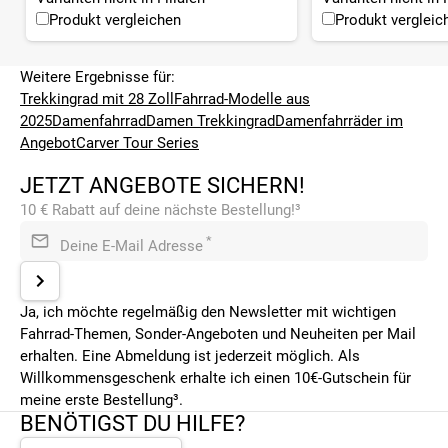
Produkt vergleichen
Produkt vergleic
Weitere Ergebnisse für:
Trekkingrad mit 28 Zoll
Fahrrad-Modelle aus
2025
Damenfahrrad
Damen Trekkingrad
Damenfahrräder im
Angebot
Carver Tour Series
JETZT ANGEBOTE SICHERN!
10 € Rabatt auf deine nächste Bestellung!³
*
Deine E-Mail Adresse
Ja, ich möchte regelmäßig den Newsletter mit wichtigen
Fahrrad-Themen, Sonder-Angeboten und Neuheiten per Mail
erhalten. Eine Abmeldung ist jederzeit möglich. Als
Willkommensgeschenk erhalte ich einen 10€-Gutschein für
meine erste Bestellung³.
BENÖTIGST DU HILFE?