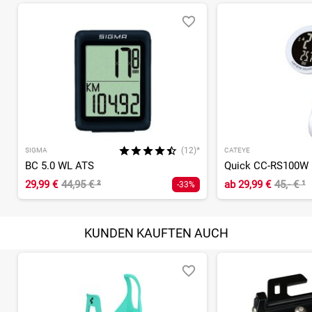
(12)*
SIGMA
CATEYE
BC 5.0 WL ATS
Quick CC-RS100W
29,99 €
44,95 €
²
ab
29,99 €
45,- €
¹
-33%
KUNDEN KAUFTEN AUCH