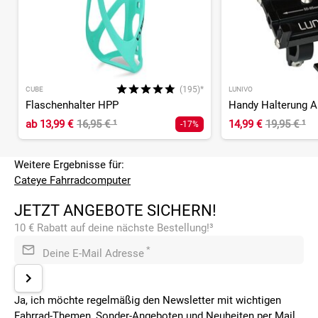
(195)*
CUBE
LUNIVO
Flaschenhalter HPP
ab
13,99 €
16,95 €
¹
14,99 €
19,95 €
¹
-17%
Weitere Ergebnisse für:
Cateye Fahrradcomputer
JETZT ANGEBOTE SICHERN!
10 € Rabatt auf deine nächste Bestellung!³
*
Deine E-Mail Adresse
Ja, ich möchte regelmäßig den Newsletter mit wichtigen
Fahrrad-Themen, Sonder-Angeboten und Neuheiten per Mail