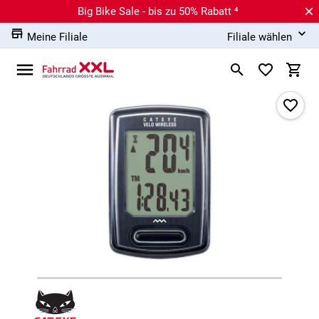
Big Bike Sale - bis zu 50% Rabatt ⁴
Meine Filiale
Filiale wählen