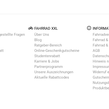
FAHRRAD XXL
INFORMA
gestellte Fragen
Über Uns
Fahrradve
Blog
Fahrrad & 
Ratgeber-Bereich
Fahrrad &
att
Online-Geschenkgutscheine
AGB
Studentenrabatt
Datensch
Karriere & Jobs
Hinweis n
Partnerprogramm
Impressu
Unsere Auszeichnungen
Widerruf e
Aktuelle Rabattcodes
Gutschei
Nutzungsb
Produktb