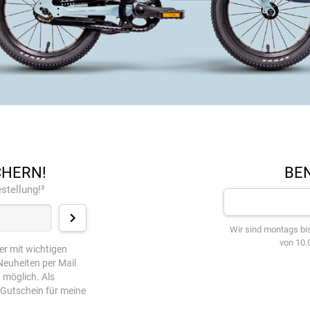
CHERN!
BEN
stellung!³
Wir sind montags bis
von 10.0
er mit wichtigen
euheiten per Mail
t möglich. Als
-Gutschein für meine