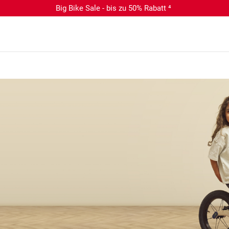
Big Bike Sale - bis zu 50% Rabatt ⁴