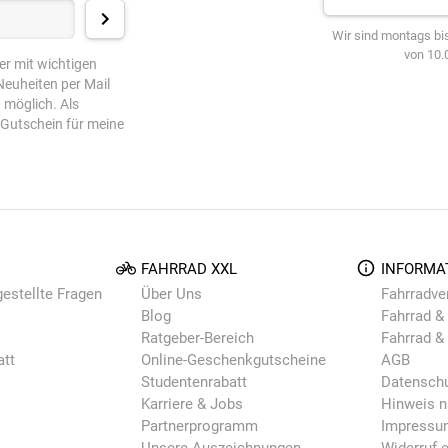
Wir sind montags bis
von 10.0
er mit wichtigen
euheiten per Mail
t möglich. Als
-Gutschein für meine
FAHRRAD XXL
INFORMA
gestellte Fragen
Über Uns
Fahrradve
Blog
Fahrrad & 
Ratgeber-Bereich
Fahrrad &
att
Online-Geschenkgutscheine
AGB
Studentenrabatt
Datensch
Karriere & Jobs
Hinweis n
Partnerprogramm
Impressu