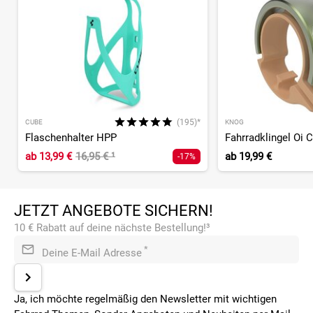
(195)*
CUBE
KNOG
Flaschenhalter HPP
Fahrradklingel Oi 
ab
13,99 €
16,95 €
¹
ab
19,99 €
-17%
JETZT ANGEBOTE SICHERN!
10 € Rabatt auf deine nächste Bestellung!³
*
Deine E-Mail Adresse
Ja, ich möchte regelmäßig den Newsletter mit wichtigen