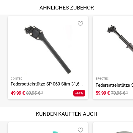
ÄHNLICHES ZUBEHÖR
CONTEC
ERGOTEC
Federsattelstütze SP-060 Slim 31,6 mm
49,99 €
89,95 €
¹
59,99 €
79,95 €
¹
-44%
KUNDEN KAUFTEN AUCH