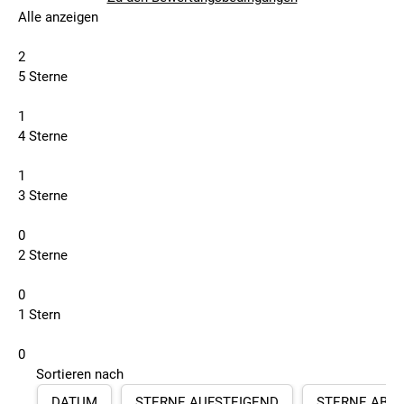
Alle anzeigen
2
5 Sterne
1
4 Sterne
1
3 Sterne
0
2 Sterne
0
1 Stern
0
Sortieren nach
DATUM
STERNE AUFSTEIGEND
STERNE ABS