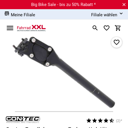
Big Bike Sale - bis zu 50% Rabatt ⁴
Meine Filiale
Filiale wählen
(2)*