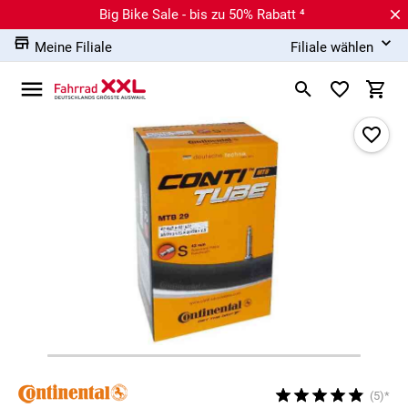
Big Bike Sale - bis zu 50% Rabatt ⁴
Meine Filiale
Filiale wählen
(5)*