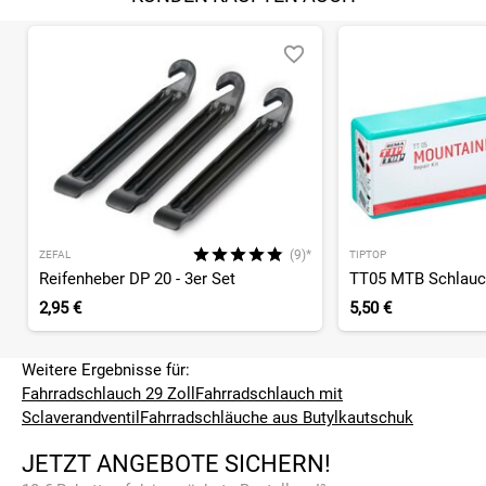
(9)*
ZEFAL
TIPTOP
Reifenheber DP 20 - 3er Set
TT05 MTB Schlauch
2,95 €
5,50 €
Weitere Ergebnisse für:
Fahrradschlauch 29 Zoll
Fahrradschlauch mit
Sclaverandventil
Fahrradschläuche aus Butylkautschuk
JETZT ANGEBOTE SICHERN!