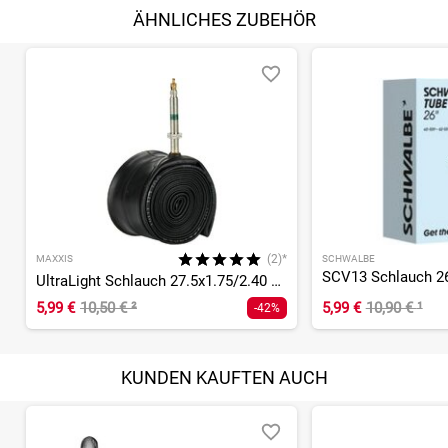
ÄHNLICHES ZUBEHÖR
(2)*
MAXXIS
SCHWALBE
SCV13 Schlauch 26
UltraLight Schlauch 27.5x1.75/2.40 SV - 48 mm
5,99 €
10,50 €
²
5,99 €
10,90 €
¹
-42%
KUNDEN KAUFTEN AUCH