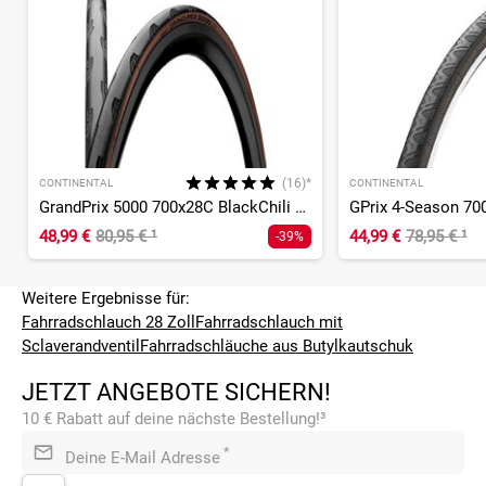
(16)*
CONTINENTAL
CONTINENTAL
GrandPrix 5000 700x28C BlackChili Compound Vectran Breaker/L
48,99 €
80,95 €
¹
44,99 €
78,95 €
¹
-39%
Weitere Ergebnisse für:
Fahrradschlauch 28 Zoll
Fahrradschlauch mit
Sclaverandventil
Fahrradschläuche aus Butylkautschuk
JETZT ANGEBOTE SICHERN!
10 € Rabatt auf deine nächste Bestellung!³
*
Deine E-Mail Adresse