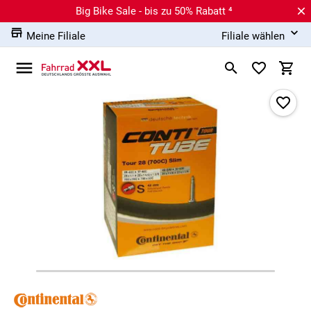
Big Bike Sale - bis zu 50% Rabatt ⁴
Meine Filiale
Filiale wählen