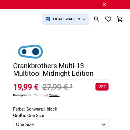
FILIALE WÄHLEN
Crankbrothers Multi-13
Multitool Midnight Edition
19,99 €
27,99 €
¹
-28%
Onlinepreis
inkl. MwSt, zzgl.
Versand
Farbe:
Schwarz
|
black
Größe: One Size