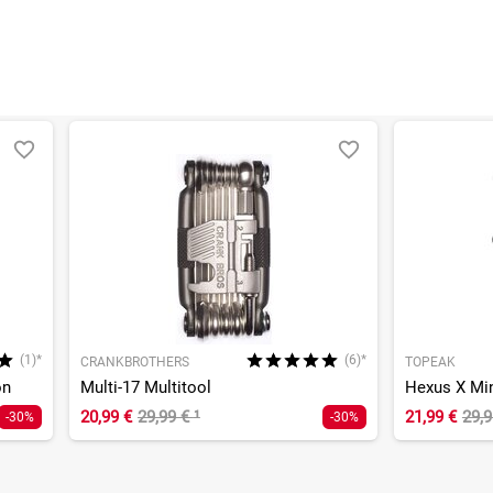
(1)*
(6)*
CRANKBROTHERS
TOPEAK
on
Multi-17 Multitool
Hexus X Min
20,99 €
29,99 €
¹
21,99 €
29,
-30%
-30%