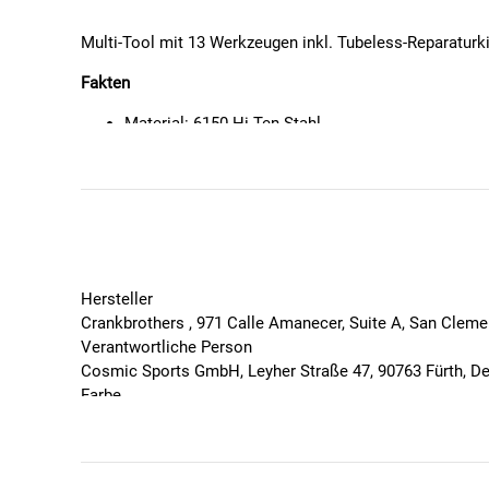
Multi-Tool mit 13 Werkzeugen inkl. Tubeless-Reparaturki
Fakten
Material: 6150 Hi-Ten Stahl
Ausstattung (89mm Länge): 2, 2.5, 3, 4, 5, 6 u. 8m
Speichenschlüssel, Einführgabel für Kautschukstr
Gewicht: 164g
Hersteller
Crankbrothers , 971 Calle Amanecer, Suite A, San Clem
Verantwortliche Person
Cosmic Sports GmbH, Leyher Straße 47, 90763 Fürth, D
Farbe
Schwarz
Geschlecht
Unisex