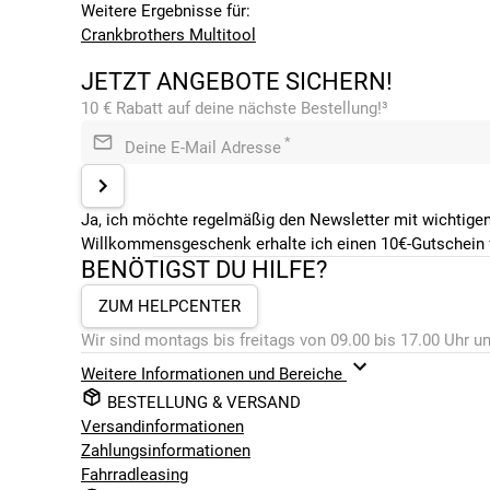
Weitere Ergebnisse für:
Crankbrothers Multitool
JETZT ANGEBOTE SICHERN!
10 € Rabatt auf deine nächste Bestellung!³
*
Deine E-Mail Adresse
Ja, ich möchte regelmäßig den Newsletter mit wichtigen
Willkommensgeschenk erhalte ich einen 10€-Gutschein f
BENÖTIGST DU HILFE?
ZUM HELPCENTER
Wir sind montags bis freitags von 09.00 bis 17.00 Uhr un
Weitere Informationen und Bereiche
BESTELLUNG & VERSAND
Versandinformationen
Zahlungsinformationen
Fahrradleasing