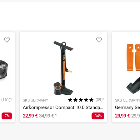
(161)*
(39)*
SKS GERMANY
SKS GERMAN
Airkompressor Compact 10.0 Standpumpe
22,99 €
34,99 €
¹
23,99 €
29,
-7%
-34%