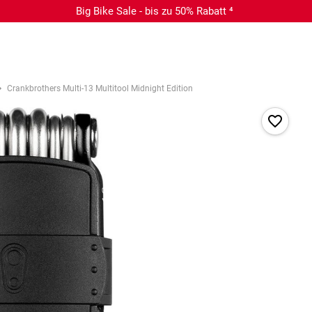
Big Bike Sale - bis zu 50% Rabatt ⁴
Crankbrothers Multi-13 Multitool Midnight Edition