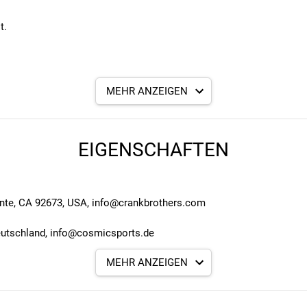
t.
MEHR ANZEIGEN
m Innensechskantschlüssel, T-10, T-25 TX-Schlüssel, #1 Schlitzschra
eifen, Aufbewahrungsdose aus Kunststoff mit 5 Kautschuk-Streifen
EIGENSCHAFTEN
ente, CA 92673, USA, info@crankbrothers.com
eutschland, info@cosmicsports.de
MEHR ANZEIGEN