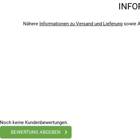
Marke
INFO
Crankbrothers
Saison
2026
Nähere
Informationen zu Versand und Lieferung
sowie A
Bitte beachte, dass es zu Abweichungen zwischen den 
Bitte beachte, dass es zu Abweichungen zwischen den 
Noch keine Kundenbewertungen.
BEWERTUNG ABGEBEN