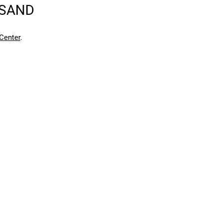
RSAND
Center
.
en kann. Einen Fehler gefunden?
Hier melden.
en kann. Einen Fehler gefunden?
Hier melden.