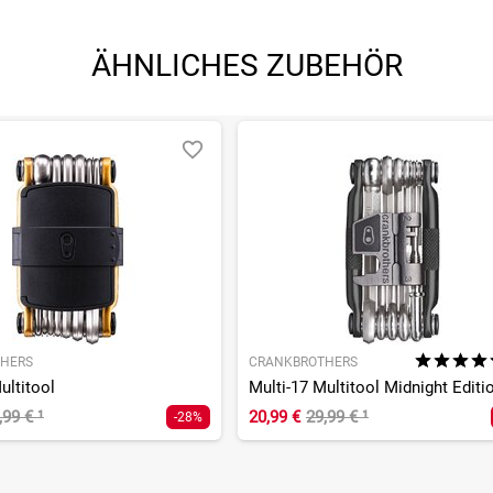
ÄHNLICHES ZUBEHÖR
HERS
CRANKBROTHERS
ultitool
Multi-17 Multitool Midnight Editi
,99 €
¹
20,99 €
29,99 €
¹
-28%