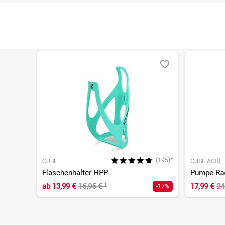
(195)*
CUBE
CUBE ACID
Flaschenhalter HPP
Pumpe Ra
ab
13,99 €
16,95 €
¹
17,99 €
24
-17%