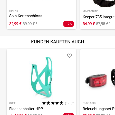
HIPLOK
KRYPTONITE
Spin Kettenschloss
Keeper 785 Integra
32,99 €
39,99 €
²
34,99 €
57,95 €
¹
-17%
KUNDEN KAUFTEN AUCH
(195)*
CUBE
CUBE ACID
Flaschenhalter HPP
Beleuchtungsset P