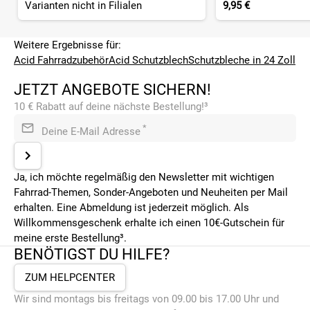
Varianten nicht in Filialen
9,95 €
Weitere Ergebnisse für:
Acid Fahrradzubehör
Acid Schutzblech
Schutzbleche in 24 Zoll
JETZT ANGEBOTE SICHERN!
10 € Rabatt auf deine nächste Bestellung!³
*
Deine E-Mail Adresse
Ja, ich möchte regelmäßig den Newsletter mit wichtigen
Fahrrad-Themen, Sonder-Angeboten und Neuheiten per Mail
erhalten. Eine Abmeldung ist jederzeit möglich. Als
Willkommensgeschenk erhalte ich einen 10€-Gutschein für
meine erste Bestellung³.
BENÖTIGST DU HILFE?
ZUM HELPCENTER
Wir sind montags bis freitags von 09.00 bis 17.00 Uhr und