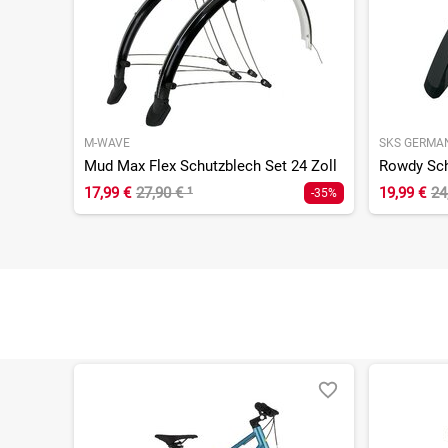
M-WAVE
SKS GERMA
Mud Max Flex Schutzblech Set 24 Zoll
Rowdy Schu
17,99 €
27,90 €
¹
19,99 €
24
-35%