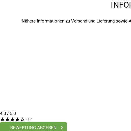
INFO
Cube ACID
Saison
2026
Nähere
Informationen zu Versand und Lieferung
sowie A
Bitte beachte, dass es zu Abweichungen zwischen den 
Bitte beachte, dass es zu Abweichungen zwischen den 
4.0
/ 5.0
(1)*
BEWERTUNG ABGEBEN