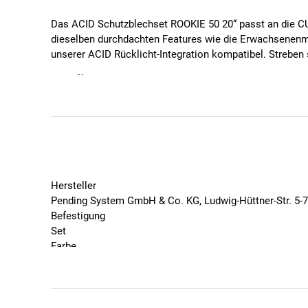
Das ACID Schutzblechset ROOKIE 50 20“ passt an die CU
dieselben durchdachten Features wie die Erwachsenenmod
unserer ACID Rücklicht-Integration kompatibel. Streben 
Spezifikationen
Farbe: black
passend für Ella 200 und Numove 200
maximale Reifenbreite 1,4"
glänzende Icon-Details
ACID-Adaptersystem
integrierte Lichtkabel-Führung
Hersteller
kompatibel mit ACID Rücklicht-Integration
Pending System GmbH & Co. KG, Ludwig-Hüttner-Str. 5-
Streben beiliegend
Befestigung
Material: Polypropylen, Stahl
Set
Farbe
Schwarz
Geschlecht
Unisex
Marke