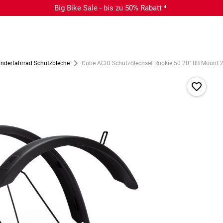
Big Bike Sale - bis zu 50% Rabatt ⁴
inderfahrrad Schutzbleche
Cube ACID Schutzblechset Rookie 50 20" BB Mount 2