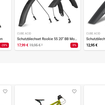
CUBE ACID
CUBE ACID
en
Schutzblechset Rookie 55 20“ BB Mount 2.0
Schutzblech
17,99 €
19,95 €
¹
12,95 €
-28%
-9%