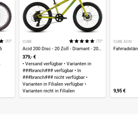
(6)*
(5)*
CUBE
CUBE ACID
6
Acid 200 Disc - 20 Zoll - Diamant - 2026
Fahrradstä
379,- €
n
•
Versand verfügbar
•
Varianten in
###branch### verfügbar
•
In
###branch### nicht verfügbar
•
Varianten in Filialen verfügbar
•
Varianten nicht in Filialen
9,95 €