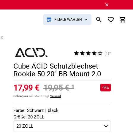
FILIALE WÄHLEN
.0
(1)*
Cube ACID Schutzblechset
Rookie 50 20" BB Mount 2.0
17,99 €
19,95 €
¹
-9%
Onlinepreis
inkl. MwSt, zzgl.
Versand
Farbe:
Schwarz
|
black
Größe: 20 ZOLL