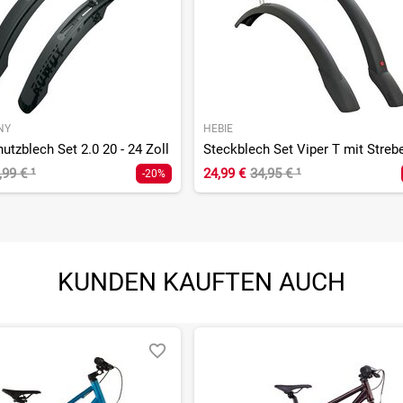
NY
HEBIE
tzblech Set 2.0 20 - 24 Zoll
Steckblech Set Viper T mit Streb
,99 €
¹
24,99 €
34,95 €
¹
-20%
KUNDEN KAUFTEN AUCH