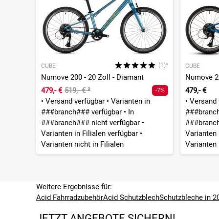
(1)*
CUBE
CUBE
Numove 200 - 20 Zoll - Diamant
Numove 200
479,- €
519,- €
²
479,- €
-7%
•
Versand verfügbar
•
Varianten in
•
Versand 
###branch### verfügbar
•
In
###branc
###branch### nicht verfügbar
•
###branch
Varianten in Filialen verfügbar
•
Varianten 
Varianten nicht in Filialen
Varianten n
Weitere Ergebnisse für:
Acid Fahrradzubehör
Acid Schutzblech
Schutzbleche in 20
JETZT ANGEBOTE SICHERN!