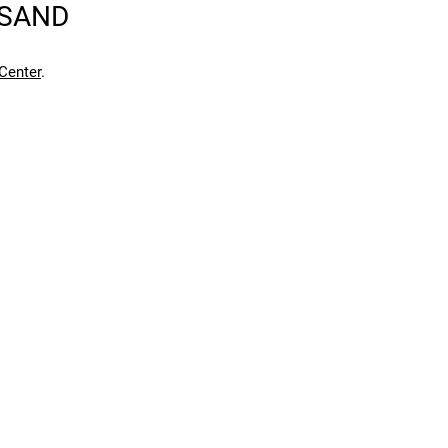
RSAND
Center
.
en kann. Einen Fehler gefunden?
Hier melden.
en kann. Einen Fehler gefunden?
Hier melden.