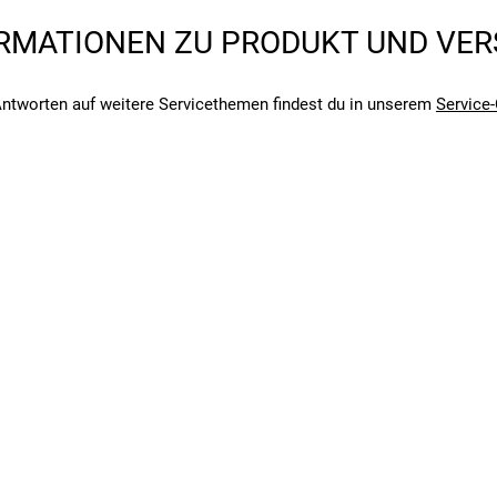
RMATIONEN ZU PRODUKT UND VE
angegebenen- und den verbauten Komponenten bei Fahrrädern komm
angegebenen- und den verbauten Komponenten bei Fahrrädern komm
ntworten auf weitere Servicethemen findest du in unserem
Service-