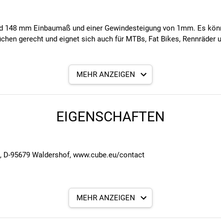
und 148 mm Einbaumaß und einer Gewindesteigung von 1mm. Es kön
hen gerecht und eignet sich auch für MTBs, Fat Bikes, Rennräder u
MEHR ANZEIGEN
stem (142/148 mm Einbaumaß)
EIGENSCHAFTEN
ng
en
7, D-95679 Waldershof, www.cube.eu/contact
MEHR ANZEIGEN