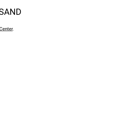
RSAND
en kann. Einen Fehler gefunden?
Hier melden.
en kann. Einen Fehler gefunden?
Hier melden.
Center
.