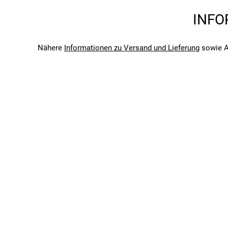
Saison
INFO
2026
Bitte beachte, dass es zu Abweichungen zwischen den 
Bitte beachte, dass es zu Abweichungen zwischen den 
Nähere
Informationen zu Versand und Lieferung
sowie A