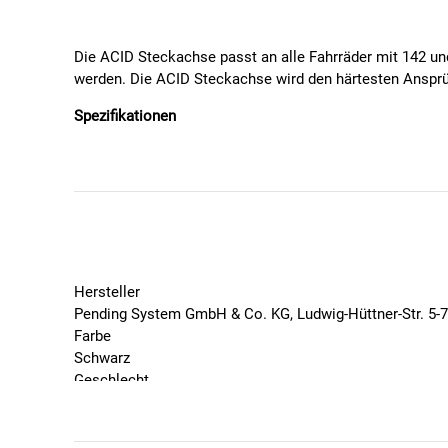
Die ACID Steckachse passt an alle Fahrräder mit 142 
werden. Die ACID Steckachse wird den härtesten Ansprüc
Spezifikationen
Abmessungen: (LxBxH) 195 x 20 x 20 mm
Gewicht: 99 g
Farbe: black
Passend für Fahrräder mit Boost Steckachsensy
Ermöglicht die Befestigung einer Anhängerkupplu
Kompatibel mit allen gängigen Anhängerkupplung
Mindest- Höchstlänge: 162 – 167 mm
Hersteller
Gesamtlänge: 204 mm
Pending System GmbH & Co. KG, Ludwig-Hüttner-Str. 5-
Gewinde und Gewindesteigung: M12 x 1.0
Farbe
Befestigung: Schraube
Schwarz
Material: Aluminium, Stahl, Edelstahl
Geschlecht
Unisex
Marke
Cube ACID