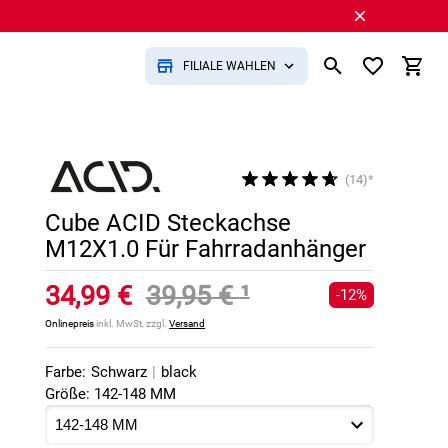
FILIALE WÄHLEN
(14)*
Cube ACID Steckachse
M12X1.0 Für Fahrradanhänger
34,99 €
39,95 €
¹
-12%
Onlinepreis
inkl. MwSt, zzgl.
Versand
Farbe:
Schwarz
|
black
Größe: 142-148 MM