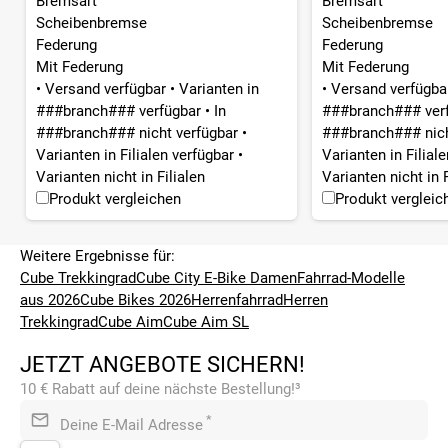
Bremsart
Bremsart
Scheibenbremse
Scheibenbremse
Federung
Federung
Mit Federung
Mit Federung
•
Versand verfügbar
•
Varianten in
•
Versand verfügb
###branch### verfügbar
•
In
###branch### ver
###branch### nicht verfügbar
•
###branch### nich
Varianten in Filialen verfügbar
•
Varianten in Filial
Varianten nicht in Filialen
Varianten nicht in F
Produkt vergleichen
Produkt vergleic
Weitere Ergebnisse für:
Cube Trekkingrad
Cube City E-Bike Damen
Fahrrad-Modelle
aus 2026
Cube Bikes 2026
Herrenfahrrad
Herren
Trekkingrad
Cube Aim
Cube Aim SL
JETZT ANGEBOTE SICHERN!
10 € Rabatt auf deine nächste Bestellung!³
*
Deine E-Mail Adresse