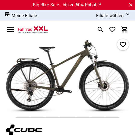
Big Bike Sale - bis zu 50% Rabatt ⁴
Meine Filiale
Filiale wählen