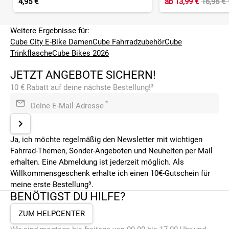
4,95 €
ab
13,99 €
16,95 €
Weitere Ergebnisse für:
Cube City E-Bike Damen
Cube Fahrradzubehör
Cube
Trinkflasche
Cube Bikes 2026
JETZT ANGEBOTE SICHERN!
10 € Rabatt auf deine nächste Bestellung!³
*
Deine E-Mail Adresse
Ja, ich möchte regelmäßig den Newsletter mit wichtigen
Fahrrad-Themen, Sonder-Angeboten und Neuheiten per Mail
erhalten. Eine Abmeldung ist jederzeit möglich. Als
Willkommensgeschenk erhalte ich einen 10€-Gutschein für
meine erste Bestellung³.
BENÖTIGST DU HILFE?
ZUM HELPCENTER