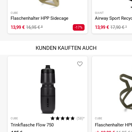
CUBE
GIANT
Flaschenhalter HPP Sidecage
13,99 €
16,95 €
²
13,99 €
17,90 €
¹
-17%
KUNDEN KAUFTEN AUCH
(58)*
CUBE
CUBE
Trinkflasche Flow 750
Flaschenhalter HP