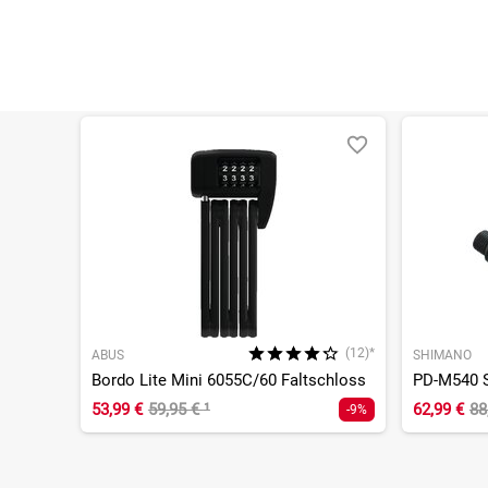
(12)*
ABUS
SHIMANO
Bordo Lite Mini 6055C/60 Faltschloss
PD-M540 
53,99 €
59,95 €
¹
62,99 €
88
-9%