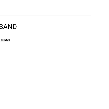
RSAND
Center
.
ür Riemenantrieb, Ringschlosshalterung