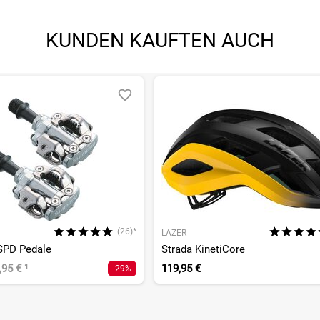
KUNDEN KAUFTEN AUCH
(26)*
LAZER
SPD Pedale
Strada KinetiCore
,95 €
¹
119,95 €
-29%