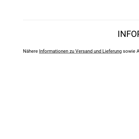
Shimano SLX M7100, 10-51 Zähne, 12-fach
Schaltwerk
Shimano GRX RX822, 12-fach
Kurbelgarnitur
Aluminium, 42 Zähne, Narrow-Wide-Zahnprofil, Kettensc
INFO
Schaltung
12-Gang Kettenschaltung
Nähere
Informationen zu Versand und Lieferung
sowie A
BREMSEN
Bremsen vorne
Shimano GRX RX410, hydraulische Scheibenbremse
Bremsen hinten
Shimano GRX RX410, hydraulische Scheibenbremse
Bremshebel
Shimano GRX RX822, 12-fach
RAHMENSET
Gabel
Aluminium mit Scheibenbremsaufnahme und Zubehör-
Rahmen
Alpha Smooth Aluminum, interne Zugführung, Post-Moun