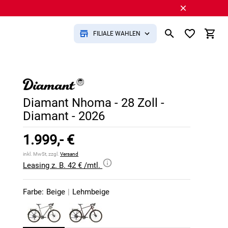
FILIALE WÄHLEN
Diamant Nhoma - 28 Zoll -
Diamant - 2026
1.999,- €
inkl. MwSt, zzgl.
Versand
Leasing z. B. 42 € /mtl.
Farbe:
Beige
|
Lehmbeige