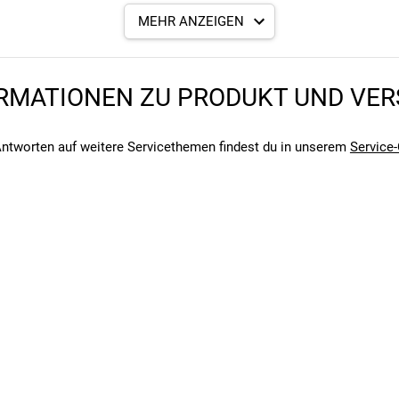
MEHR ANZEIGEN
hutz
RMATIONEN ZU PRODUKT UND VE
ntworten auf weitere Servicethemen findest du in unserem
Service-
Ösen, 100x5mm ThruSkew
t-Scheibenbremsaufnahme, austauschbare Ausfallenden, geeignet f