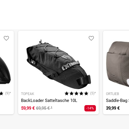
(9)*
(5)*
TOPEAK
ORTLIEB
BackLoader Satteltasche 10L
Saddle-Bag 
59,99 €
69,95 €
¹
39,99 €
-14%