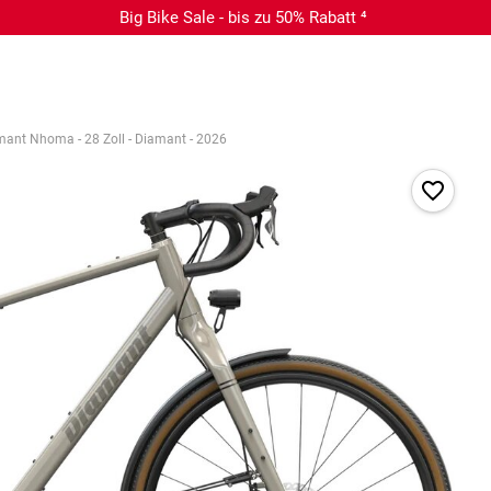
Big Bike Sale - bis zu 50% Rabatt ⁴
ant Nhoma - 28 Zoll - Diamant - 2026