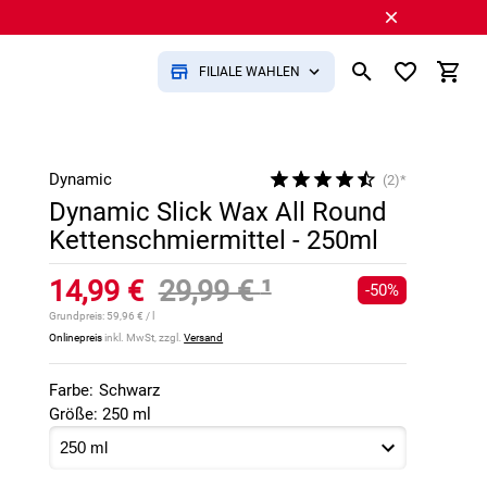
FILIALE WÄHLEN
Dynamic
(2)*
Dynamic Slick Wax All Round
Kettenschmiermittel - 250ml
14,99 €
29,99 €
¹
-50%
Grundpreis:
59,96 € / l
Onlinepreis
inkl. MwSt, zzgl.
Versand
Farbe:
Schwarz
Größe: 250 ml