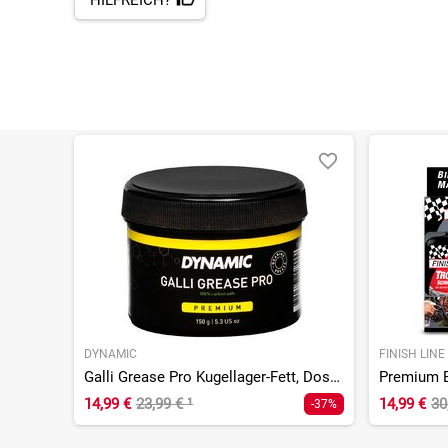
HILFREICH?
DYNAMIC
FINISH LINE
Galli Grease Pro Kugellager-Fett, Dose - 150g
14,99 €
23,99 €
¹
14,99 €
30
-37%