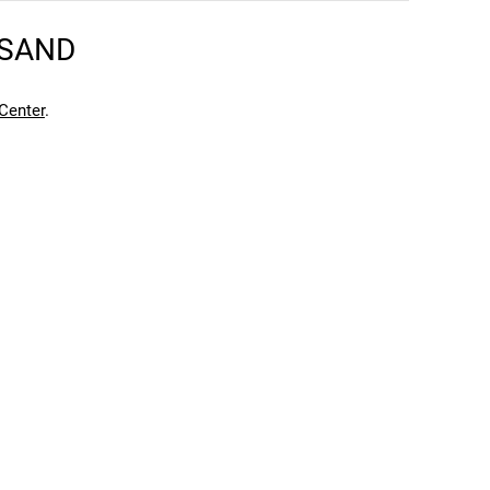
RSAND
en kann. Einen Fehler gefunden?
Hier melden.
en kann. Einen Fehler gefunden?
Hier melden.
Center
.