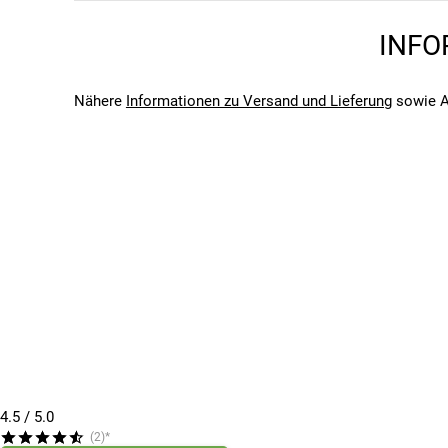
Dynamic
Saison
INFO
2026
Bitte beachte, dass es zu Abweichungen zwischen den 
Bitte beachte, dass es zu Abweichungen zwischen den 
Nähere
Informationen zu Versand und Lieferung
sowie A
4.5
/ 5.0
(2)*