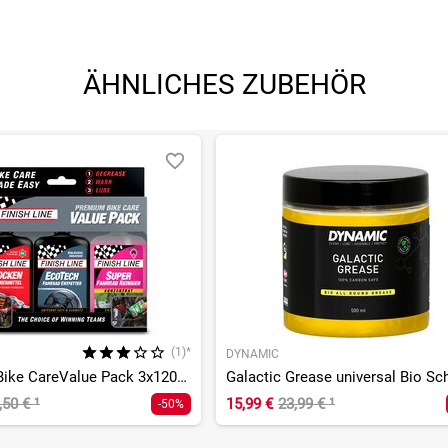
ÄHNLICHES ZUBEHÖR
(1)*
DYNAMIC
Premium Bike CareValue Pack 3x120ml
,50 €
¹
15,99 €
23,99 €
¹
-50%