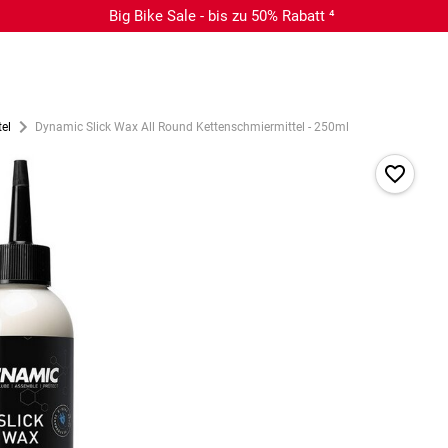
Big Bike Sale - bis zu 50% Rabatt ⁴
el
Dynamic Slick Wax All Round Kettenschmiermittel - 250ml