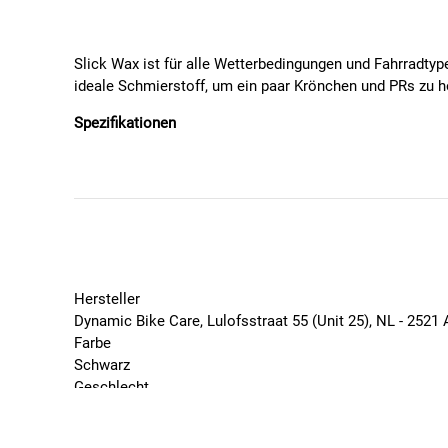
Slick Wax ist für alle Wetterbedingungen und Fahrradtyp
ideale Schmierstoff, um ein paar Krönchen und PRs zu h
Spezifikationen
Sehr haltbares und fortschrittliches Kettenschmie
Umweltfreundlich und biologisch abbaubar
Schützt vor Korrosion, Verschleiß und dem Anhaf
Sorgt für einen leisen und leichtgängigen Kettenla
Geeignet für alle Wetterbedingungen und Radsport
Haltbarkeit des Antriebsstrangs wird um bis zu 4
Brugger-Wert: 50 N/mm²
Hersteller
Dynamic Bike Care, Lulofsstraat 55 (Unit 25), NL - 25
Farbe
Schwarz
Geschlecht
Unisex
Marke