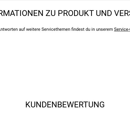
RMATIONEN ZU PRODUKT UND VE
angegebenen- und den verbauten Komponenten bei Fahrrädern komm
angegebenen- und den verbauten Komponenten bei Fahrrädern komm
ntworten auf weitere Servicethemen findest du in unserem
Service-
KUNDENBEWERTUNG