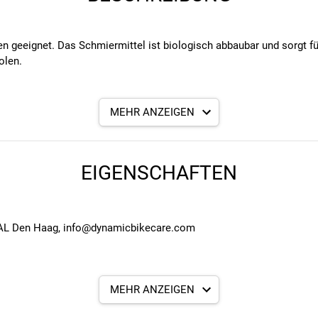
en geeignet. Das Schmiermittel ist biologisch abbaubar und sorgt fü
olen.
MEHR ANZEIGEN
rmittel
ten von Schmutz
uf
EIGENSCHAFTEN
disziplinen
0% erhöht
21 AL Den Haag, info@dynamicbikecare.com
MEHR ANZEIGEN