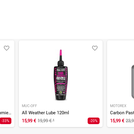
MUC-OFF
MOTOREX
Galactic Grease universal Bio Schmierfett, Dose - 200ml
All Weather Lube 120ml
Carbon Past
15,99 €
19,99 €
¹
15,99 €
23,
-33%
-20%