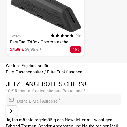
(4)*
TOPEAK
FastFuel TriBox Oberrohtasche
24,99 €
29,95 €
¹
-16%
Weitere Ergebnisse für:
Elite Flaschenhalter / Elite Trinkflaschen
JETZT ANGEBOTE SICHERN!
10 € Rabatt auf deine nächste Bestellung!³
*
Deine E-Mail Adresse
Ja, ich möchte regelmäßig den Newsletter mit wichtigen
Fahrrad-Themen, Sonder-Angeboten und Neuheiten per Mail