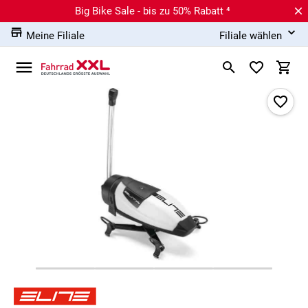
Big Bike Sale - bis zu 50% Rabatt ⁴
Meine Filiale
Filiale wählen