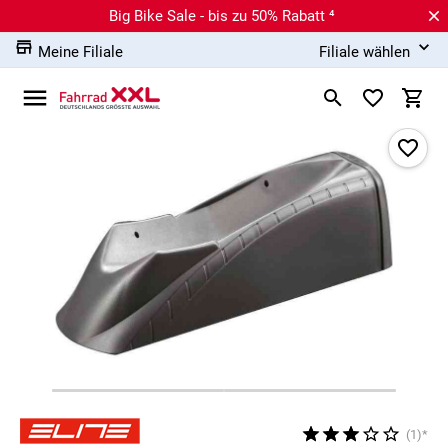
Big Bike Sale - bis zu 50% Rabatt ⁴
Meine Filiale
Filiale wählen
(1)*