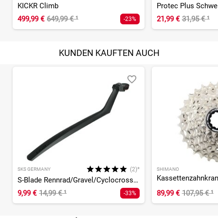
KICKR Climb
Protec Plus Schwe
499,99 €
649,99 €
¹
21,99 €
31,95 €
¹
-23%
KUNDEN KAUFTEN AUCH
(2)*
SKS GERMANY
SHIMANO
S-Blade Rennrad/Gravel/Cyclocross Schutzblech hinten 28 Zoll
9,99 €
14,99 €
¹
89,99 €
107,95 €
¹
-33%