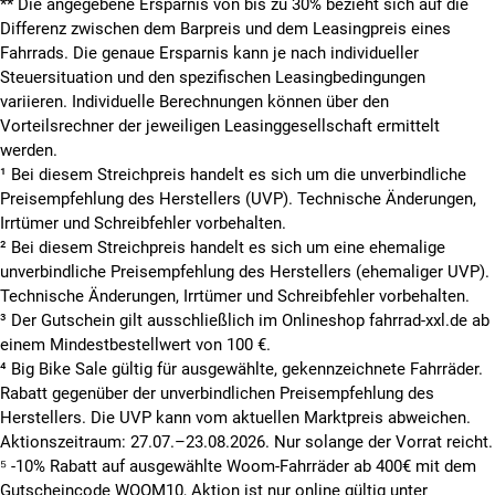
**
Die angegebene Ersparnis von bis zu 30% bezieht sich auf die
Differenz zwischen dem Barpreis und dem Leasingpreis eines
Fahrrads. Die genaue Ersparnis kann je nach individueller
Steuersituation und den spezifischen Leasingbedingungen
variieren. Individuelle Berechnungen können über den
Vorteilsrechner der jeweiligen Leasinggesellschaft ermittelt
werden.
¹ Bei diesem Streichpreis handelt es sich um die unverbindliche
Preisempfehlung des Herstellers (UVP). Technische Änderungen,
Irrtümer und Schreibfehler vorbehalten.
² Bei diesem Streichpreis handelt es sich um eine ehemalige
unverbindliche Preisempfehlung des Herstellers (ehemaliger UVP).
Technische Änderungen, Irrtümer und Schreibfehler vorbehalten.
³ Der Gutschein gilt ausschließlich im Onlineshop fahrrad-xxl.de ab
einem Mindestbestellwert von 100 €.
⁴ Big Bike Sale gültig für ausgewählte, gekennzeichnete Fahrräder.
Rabatt gegenüber der unverbindlichen Preisempfehlung des
Herstellers. Die UVP kann vom aktuellen Marktpreis abweichen.
Aktionszeitraum: 27.07.–23.08.2026. Nur solange der Vorrat reicht.
⁵ -10% Rabatt auf ausgewählte Woom-Fahrräder ab 400€ mit dem
Gutscheincode WOOM10, Aktion ist nur online gültig unter