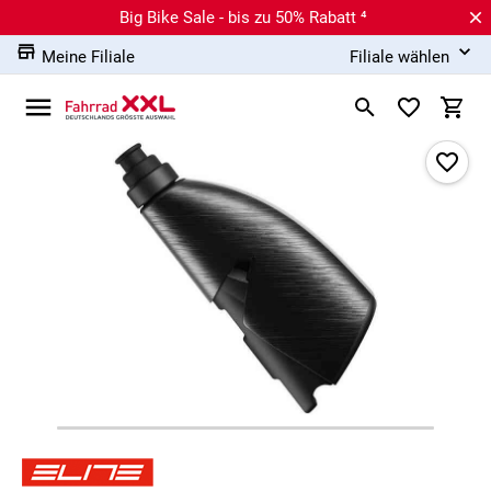
Big Bike Sale - bis zu 50% Rabatt ⁴
Meine Filiale
Filiale wählen