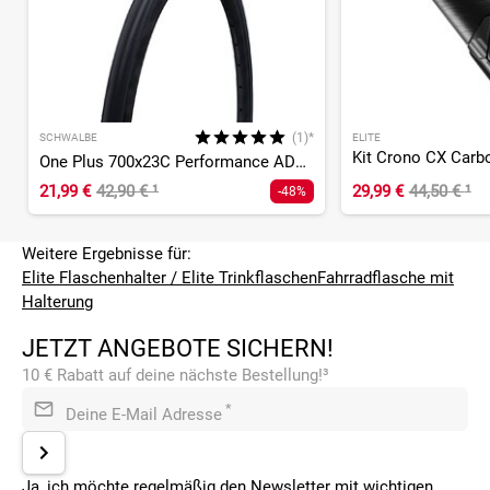
(1)*
SCHWALBE
ELITE
One Plus 700x23C Performance ADDIX SmartGuard TwinSkin
21,99 €
42,90 €
¹
29,99 €
44,50 €
¹
-48%
Weitere Ergebnisse für:
Elite Flaschenhalter / Elite Trinkflaschen
Fahrradflasche mit
Halterung
JETZT ANGEBOTE SICHERN!
10 € Rabatt auf deine nächste Bestellung!³
*
Deine E-Mail Adresse
Ja, ich möchte regelmäßig den Newsletter mit wichtigen