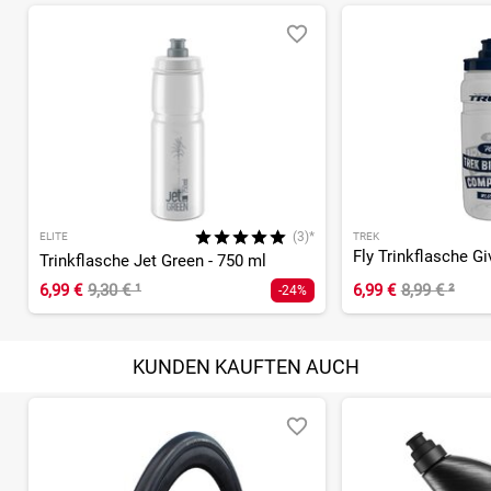
(3)*
ELITE
TREK
Trinkflasche Jet Green - 750 ml
6,99 €
9,30 €
¹
6,99 €
8,99 €
²
-24%
KUNDEN KAUFTEN AUCH